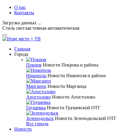
О нас
Контакты
Загрузка данных ...
Стиль
светлая
темная
автоматическая
Главная
Города
Покров
Новости Покрова и района
Никополь
Новости Никополя и района
Марганец
Новости Марганца
Апостолово
Новости Апостолово
Грушевка
Новости Грушевской ОТГ
Зеленодольск
Новости Зеленодольской ОТГ
Все города
Новости