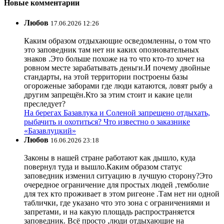
Новые комментарии
Любов
17.06.2026 12:26
Каким образом отдыхающие осведомленны, о том что
это заповедник там нет ни каких опозновательных
знаков .Это больше похоже на то что кто-то хочет на
ровном месте зарабатывать деньги.И почему двойные
стандарты, на этой территории построены базы
огороженые заборами где люди катаются, ловят рыбу а
другим запрещён.Кто за этим стоит и какие цели
преследует?
На берегах Базавлука и Соленой запрещено отдыхать,
рыбачить и охотиться? Что известно о заказнике
«Базавлуцкий»
Любов
16.06.2026 23:18
Законы в нашей стране работают как дышло, куда
повернул туда и вышло.Каким образом статус
заповедник изменил ситуацию в лучшую сторону?Это
очередное ограничение для простых людей ,темболие
для тех кто проживает в этом ригеоне .Там нет ни одной
таблички, где указано что это зона с ограничениями и
запретами, и на какую площадь распространяется
заповедник. Всё просто ,люди отдыхающие на