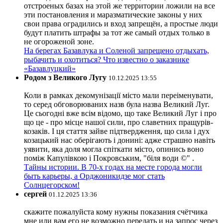
отстроеных базах на этой же территории ложили на все
эти постановления и маразматические законы у них
свои права оградились и вход запрещён, а простые люди
будут платить штрафы за тот же самый отдых только в
не огороженой зоне.
На берегах Базавлука и Соленой запрещено отдыхать,
рыбачить и охотиться? Что известно о заказнике
«Базавлуцкий»
Родом з Великого Лугу
10.12.2025 13:55
Коли в рамках декомунізації місто мали переіменувати,
то серед обговорюваних назв була назва Великий Луг.
Це сьогодні вже всім відомо, що таке Великий Луг і про
що це - про місце нашої сили, про славетних пращурів-
козаків. І ця стаття зайве підтвердження, що сила і дух
козацький нас оберігають і донині: адже страшно навіть
уявити, яка доля могла спіткати місто, опинись воно
поміж Капулівкою і Покровським, "біля води ©" .
Тайны истории. В 70-х годах на месте города могли
быть карьеры, а Орджоникидзе мог стать
Солнцегорском!
сергей
01.12.2025 13:36
скажите пожалуйста кому нужны показания счётчика
мне или вам его не возможно передать и на запрос через