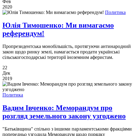
Фев
2020
Политика
Юлія Тимошенко: Ми вимагаємо
референдум!
Пропрезидентська монобільшість, протягуючи антинародний
закон щодо ринку землі, намагається продати українські
сільськогосподарські території іноземним аферистам.
22
Дек
2019
Политика
Вадим Івченко: Меморандум про
розгляд земельного закону узгоджено
"Батьківщина" спільно з іншими парламентськими фракціями
попередньо узгодила Меморандум щодо порядку