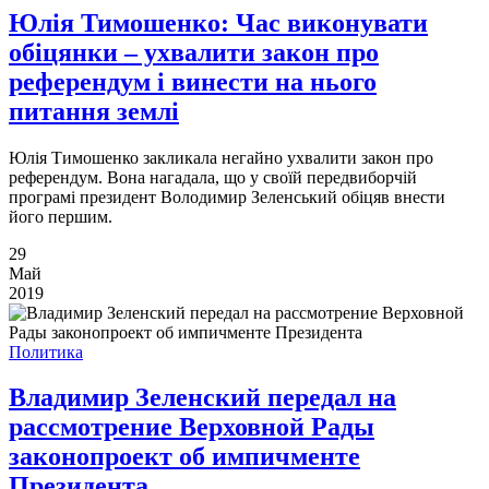
Юлія Тимошенко: Час виконувати
обіцянки – ухвалити закон про
референдум і винести на нього
питання землі
Юлія Тимошенко закликала негайно ухвалити закон про
референдум. Вона нагадала, що у своїй передвиборчій
програмі президент Володимир Зеленський обіцяв внести
його першим.
29
Май
2019
Политика
Владимир Зеленский передал на
рассмотрение Верховной Рады
законопроект об импичменте
Президента