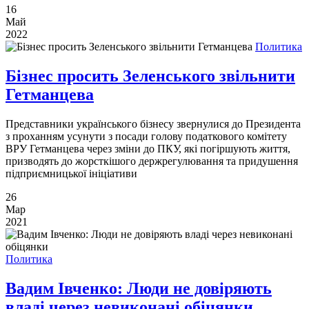
16
Май
2022
Политика
Бізнес просить Зеленського звільнити
Гетманцева
Представники українського бізнесу звернулися до Президента
з проханням усунути з посади голову податкового комітету
ВРУ Гетманцева через зміни до ПКУ, які погіршують життя,
призводять до жорсткішого держрегулювання та придушення
підприємницької ініціативи
26
Мар
2021
Политика
Вадим Івченко: Люди не довіряють
владі через невиконані обіцянки