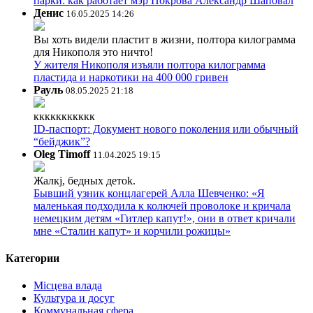
парки: как работает мэр Покрова Александр Шаповал
Денис
16.05.2025 14:26
Вы хоть видели пластит в жизни, полтора килограмма
для Никополя это ничто!
У жителя Никополя изъяли полтора килограмма
пластида и наркотики на 400 000 гривен
Рауль
08.05.2025 21:18
ккккккккккк
ID-паспорт: Документ нового поколения или обычный
“бейджик”?
Oleg Timoff
11.04.2025 19:15
Жалкj, бедных детok.
Бывший узник концлагерей Алла Шевченко: «Я
маленькая подходила к колючей проволоке и кричала
немецким детям «Гитлер капут!», они в ответ кричали
мне «Сталин капут» и корчили рожицы»
Категории
Місцева влада
Культура и досуг
Коммунальная сфера