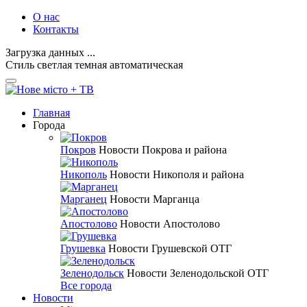
О нас
Контакты
Загрузка данных ...
Стиль
светлая
темная
автоматическая
Главная
Города
Покров
Новости Покрова и района
Никополь
Новости Никополя и района
Марганец
Новости Марганца
Апостолово
Новости Апостолово
Грушевка
Новости Грушевской ОТГ
Зеленодольск
Новости Зеленодольской ОТГ
Все города
Новости