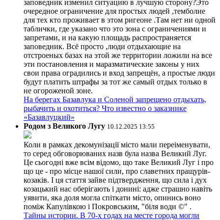
заповедник изменил ситуацию в лучшую сторону?Это
очередное ограничение для простых людей ,темболие
для тех кто проживает в этом ригеоне .Там нет ни одной
таблички, где указано что это зона с ограничениями и
запретами, и на какую площадь распространяется
заповедник. Всё просто ,люди отдыхающие на
отстроеных базах на этой же территории ложили на все
эти постановления и маразматические законы у них
свои права оградились и вход запрещён, а простые люди
будут платить штрафы за тот же самый отдых только в
не огороженой зоне.
На берегах Базавлука и Соленой запрещено отдыхать,
рыбачить и охотиться? Что известно о заказнике
«Базавлуцкий»
Родом з Великого Лугу
10.12.2025 13:55
Коли в рамках декомунізації місто мали переіменувати,
то серед обговорюваних назв була назва Великий Луг.
Це сьогодні вже всім відомо, що таке Великий Луг і про
що це - про місце нашої сили, про славетних пращурів-
козаків. І ця стаття зайве підтвердження, що сила і дух
козацький нас оберігають і донині: адже страшно навіть
уявити, яка доля могла спіткати місто, опинись воно
поміж Капулівкою і Покровським, "біля води ©" .
Тайны истории. В 70-х годах на месте города могли