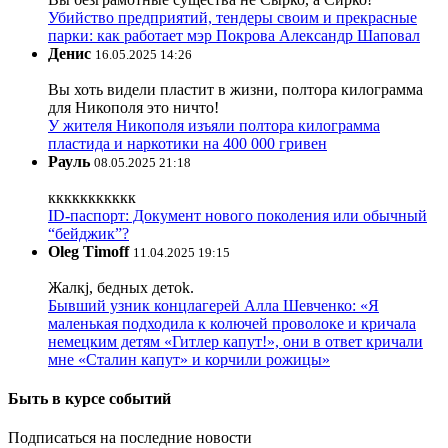
Убийство предприятий, тендеры своим и прекрасные
парки: как работает мэр Покрова Александр Шаповал
Денис
16.05.2025 14:26
Вы хоть видели пластит в жизни, полтора килограмма
для Никополя это ничто!
У жителя Никополя изъяли полтора килограмма
пластида и наркотики на 400 000 гривен
Рауль
08.05.2025 21:18
ккккккккккк
ID-паспорт: Документ нового поколения или обычный
“бейджик”?
Oleg Timoff
11.04.2025 19:15
Жалкj, бедных детok.
Бывший узник концлагерей Алла Шевченко: «Я
маленькая подходила к колючей проволоке и кричала
немецким детям «Гитлер капут!», они в ответ кричали
мне «Сталин капут» и корчили рожицы»
Быть в курсе событий
Подписаться на последние новости