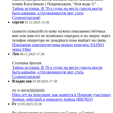
поміж Капулівкою і Покровським, "біля води ©" .
Тайны истории. В 70-х годах на месте города могли
быть карьеры, а Орджоникидзе мог стать
Солнцегорском!
сергей
01.12.2025 13:36
скажите пожалуйста кому нужны показания счётчика
мне или вам его не возможно передать и на запрос через
телефон оператора не дождёшся пока выйдет на связь.
Показания электросчетчика можно передать YASNO
через Viber
Лео
09.11.2025 17:56
Сплошна брехня.
Тайны истории. В 70-х годах на месте города могли
быть карьеры, а Орджоникидзе мог стать
Солнцегорском!
Владислав
07.09.2025 17:50
ну и шиза))))))))))))
Пять лет на пепелище: как живется в Покрове участнику
боевых действий и инвалиду войны (ВИДЕО)
Fr
23.05.2025 23:28
Вы безграмотные существа не Сырко, а Сирко!