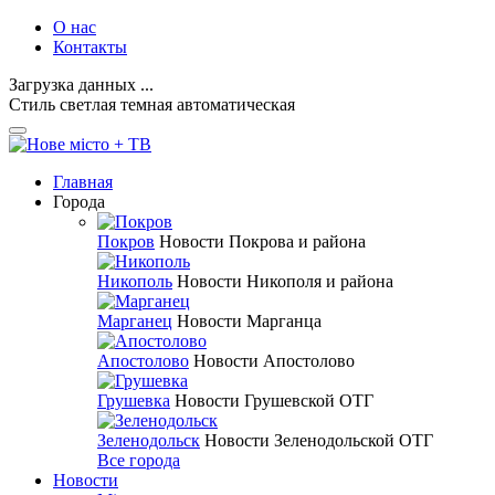
О нас
Контакты
Загрузка данных ...
Стиль
светлая
темная
автоматическая
Главная
Города
Покров
Новости Покрова и района
Никополь
Новости Никополя и района
Марганец
Новости Марганца
Апостолово
Новости Апостолово
Грушевка
Новости Грушевской ОТГ
Зеленодольск
Новости Зеленодольской ОТГ
Все города
Новости