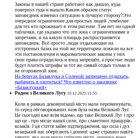
Законы в нашей стране работают как дышло, куда
повернул туда и вышло.Каким образом статус
заповедник изменил ситуацию в лучшую сторону?Это
очередное ограничение для простых людей ,темболие
для тех кто проживает в этом ригеоне .Там нет ни одной
таблички, где указано что это зона с ограничениями и
запретами, и на какую площадь распространяется
заповедник. Всё просто ,люди отдыхающие на
отстроеных базах на этой же территории ложили на все
эти постановления и маразматические законы у них
свои права оградились и вход запрещён, а простые люди
будут платить штрафы за тот же самый отдых только в
не огороженой зоне.
На берегах Базавлука и Соленой запрещено отдыхать,
рыбачить и охотиться? Что известно о заказнике
«Базавлуцкий»
Родом з Великого Лугу
10.12.2025 13:55
Коли в рамках декомунізації місто мали переіменувати,
то серед обговорюваних назв була назва Великий Луг.
Це сьогодні вже всім відомо, що таке Великий Луг і про
що це - про місце нашої сили, про славетних пращурів-
козаків. І ця стаття зайве підтвердження, що сила і дух
козацький нас оберігають і донині: адже страшно навіть
уявити, яка доля могла спіткати місто, опинись воно