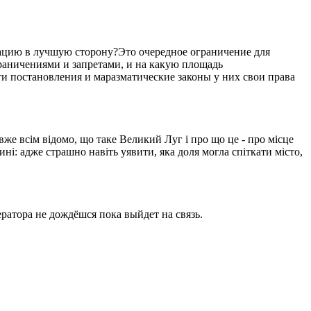
уацию в лучшую сторону?Это очередное ограничение для
ограничениями и запретами, и на какую площадь
ти постановления и маразматические законы у них свои права
вже всім відомо, що таке Великий Луг і про що це - про місце
ині: адже страшно навіть уявити, яка доля могла спіткати місто,
ратора не дождёшся пока выйдет на связь.