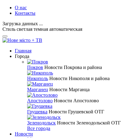
О нас
Контакты
Загрузка данных ...
Стиль
светлая
темная
автоматическая
Главная
Города
Покров
Новости Покрова и района
Никополь
Новости Никополя и района
Марганец
Новости Марганца
Апостолово
Новости Апостолово
Грушевка
Новости Грушевской ОТГ
Зеленодольск
Новости Зеленодольской ОТГ
Все города
Новости