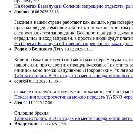
преследует?
На берегах Базавлука и Соленой запрещено отдыхать, рыб
Любов
16.06.2026 23:18
Законы в нашей стране работают как дышло, куда поверн
простых людей ,темболие для тех кто проживает в этом ри
распространяется заповедник. Всё просто ,люди отдыхающ
оградились и вход запрещён, а простые люди будут плати
На берегах Базавлука и Соленой запрещено отдыхать, рыб
Родом з Великого Лугу
10.12.2025 13:55
Коли в рамках декомунізації місто мали переіменувати, то
нашої сили, про славетних пращурів-козаків. І ця стаття з
опинись воно поміж Капулівкою і Покровським, "біля вод
Тайны истории. В 70-х годах на месте города могли быть
сергей
01.12.2025 13:36
скажите пожалуйста кому нужны показания счётчика мне и
Показания электросчетчика можно передать YASNO через
Лео
09.11.2025 17:56
Сплошна брехня.
Тайны истории. В 70-х годах на месте города могли быть
Владислав
07.09.2025 17:50