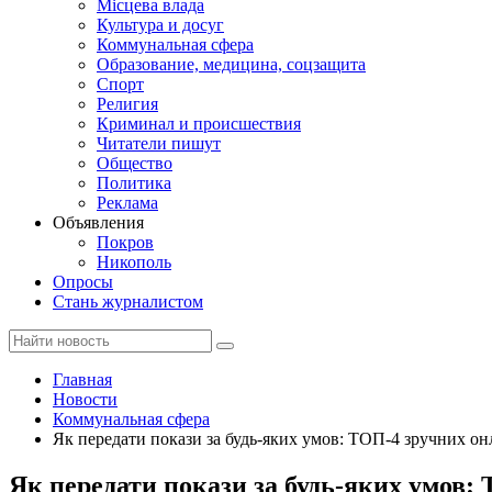
Місцева влада
Культура и досуг
Коммунальная сфера
Образование, медицина, соцзащита
Спорт
Религия
Криминал и происшествия
Читатели пишут
Общество
Политика
Реклама
Объявления
Покров
Никополь
Опросы
Стань журналистом
Главная
Новости
Коммунальная сфера
Як передати покази за будь-яких умов: ТОП-4 зручних он
Як передати покази за будь-яких умов: