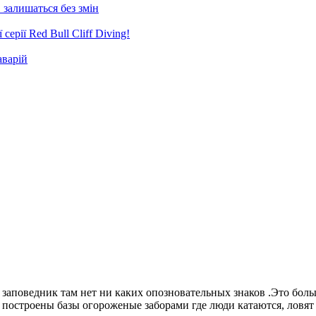
 залишаться без змін
ерії Red Bull Cliff Diving!
аварій
аповедник там нет ни каких опозновательных знаков .Это больше
построены базы огороженые заборами где люди катаются, ловят 