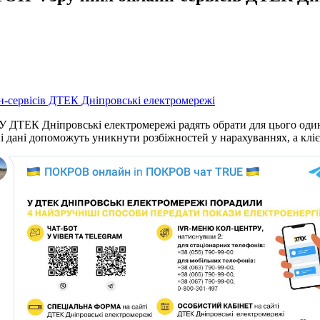
 У ДТЕК Дніпровські електромережі радять обрати для цього один
ні дані допоможуть уникнути розбіжностей у нарахуваннях, а клі