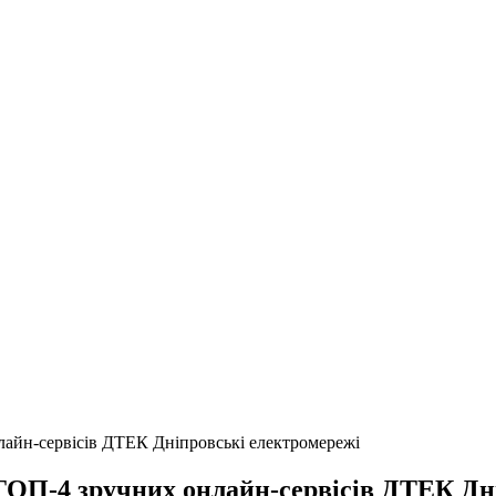
лайн-сервісів ДТЕК Дніпровські електромережі
 ТОП-4 зручних онлайн-сервісів ДТЕК Дн