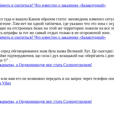
ачить и охотиться? Что известно о заказнике «Базавлуцкий»
ул туда и вышло.Каким образом статус заповедник изменил сит
геоне .Там нет ни одной таблички, где указано что это зона с 
ие на отстроеных базах на этой же территории ложили на все э
ть штрафы за тот же самый отдых только в не огороженой зоне.
ачить и охотиться? Что известно о заказнике «Базавлуцкий»
 серед обговорюваних назв була назва Великий Луг. Це сьогодні 
айве підтвердження, що сила і дух козацький нас оберігають і дон
и ©" .
 карьеры, а Орджоникидзе мог стать Солнцегорском!
ли вам его не возможно передать и на запрос через телефон опе
 Viber
 карьеры, а Орджоникидзе мог стать Солнцегорском!