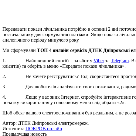
Передавати покази лічильника потрібно в останні 2 дні поточно
постачальнику для формування платіжки. Якщо покази лічильник
аналогічного періоду минулого року.
Ми сформували
ТОП-4 онлайн-сервісів ДТЕК Дніпровські е
1. Найшвидший спосіб – чат-бот у
Viber
та
Telegram
. В
клієнтів) та оберіть в меню «Передати покази лічильника».
2. Не хочете реєструватись? Тоді скористайтеся прост
3. Для любителів аналізувати своє споживання, радимо 
4. Якщо у вас зник Інтернет, спробуйте інтерактивне голосо
початку використання у голосовому меню слід обрати «2».
Щоб обсяг вашого електроспоживання був реальним, а не розра
Автор:
ДТЕК Дніпровські електромережі
Источник:
ПОКРОВ онлайн
Предыдущая новость