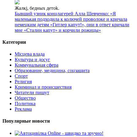
Жалкj, бедных детok.
Бывший узник концлагерей Алла Шевченко: «Я
маленькая подходила к колючей проволоке и кричала
немецким детям «Гитлер капут!», они в ответ кричали
мне «Сталин капут» и корчили рожицы»
Категории
Місцева влада
Культура и досуг
Коммунальная сфера
Образование, медицина, соцзащита
Спорт
Религия
Криминал и происшествия
Читатели пишут
Общество
Политика
Реклама
Популярные новости