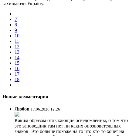
захищаючи Україну.
7
8
9
10
11
12
13
14
15
16
17
18
Новые комментарии
Любов
17.06.2026 12:26
Каким образом отдыхающие осведомленны, о том что
это заповедник там нет ни каких опозновательных
знаков .Это больше похоже на то что кто-то хочет на