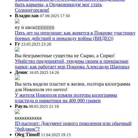
быть карьеры, а Орджоникидзе мог стать
Солнцегорском!
Владислав
07.09.2025 17:50
ну и шиза))))))))))))
Пять лет на пепелище: как живется в Покрове участнику
боевых действий и инвалиду войны (ВИДЕО)
Fr
23.05.2025 23:28
Вы безграмотные существа не Сырко, а Сирко!
Убийство предприятий, тендеры своим и прекрасные
парки: как работает мэр Покрова Александр Шаповал
Денис
16.05.2025 14:26
Вы хоть видели пластит в жизни, полтора килограмма
для Никополя это ничто!
У жителя Никополя изъяли полтора килограмма
пластида и наркотики на 400 000 гривен
Рауль
08.05.2025 21:18
ккккккккккк
ID-паспорт: Документ нового поколения или обычный
“бейджик”?
Oleg Timoff
11.04.2025 19:15