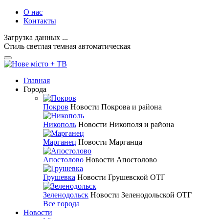
О нас
Контакты
Загрузка данных ...
Стиль
светлая
темная
автоматическая
Главная
Города
Покров
Новости Покрова и района
Никополь
Новости Никополя и района
Марганец
Новости Марганца
Апостолово
Новости Апостолово
Грушевка
Новости Грушевской ОТГ
Зеленодольск
Новости Зеленодольской ОТГ
Все города
Новости