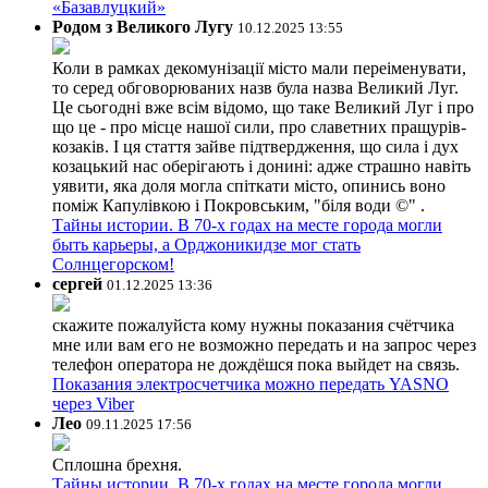
«Базавлуцкий»
Родом з Великого Лугу
10.12.2025 13:55
Коли в рамках декомунізації місто мали переіменувати,
то серед обговорюваних назв була назва Великий Луг.
Це сьогодні вже всім відомо, що таке Великий Луг і про
що це - про місце нашої сили, про славетних пращурів-
козаків. І ця стаття зайве підтвердження, що сила і дух
козацький нас оберігають і донині: адже страшно навіть
уявити, яка доля могла спіткати місто, опинись воно
поміж Капулівкою і Покровським, "біля води ©" .
Тайны истории. В 70-х годах на месте города могли
быть карьеры, а Орджоникидзе мог стать
Солнцегорском!
сергей
01.12.2025 13:36
скажите пожалуйста кому нужны показания счётчика
мне или вам его не возможно передать и на запрос через
телефон оператора не дождёшся пока выйдет на связь.
Показания электросчетчика можно передать YASNO
через Viber
Лео
09.11.2025 17:56
Сплошна брехня.
Тайны истории. В 70-х годах на месте города могли