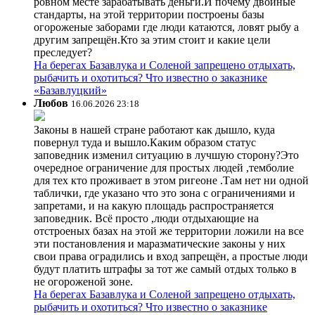
ровном месте зарабатывать деньги.И почему двойные
стандарты, на этой территории построены базы
огороженые заборами где люди катаются, ловят рыбу а
другим запрещён.Кто за этим стоит и какие цели
преследует?
На берегах Базавлука и Соленой запрещено отдыхать,
рыбачить и охотиться? Что известно о заказнике
«Базавлуцкий»
Любов
16.06.2026 23:18
Законы в нашей стране работают как дышло, куда
повернул туда и вышло.Каким образом статус
заповедник изменил ситуацию в лучшую сторону?Это
очередное ограничение для простых людей ,темболие
для тех кто проживает в этом ригеоне .Там нет ни одной
таблички, где указано что это зона с ограничениями и
запретами, и на какую площадь распространяется
заповедник. Всё просто ,люди отдыхающие на
отстроеных базах на этой же территории ложили на все
эти постановления и маразматические законы у них
свои права оградились и вход запрещён, а простые люди
будут платить штрафы за тот же самый отдых только в
не огороженой зоне.
На берегах Базавлука и Соленой запрещено отдыхать,
рыбачить и охотиться? Что известно о заказнике