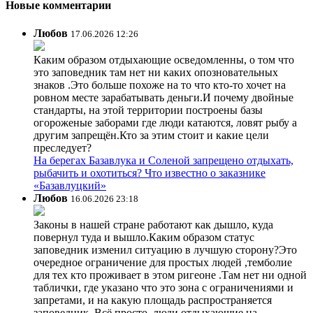
Новые комментарии
Любов
17.06.2026 12:26
Каким образом отдыхающие осведомленны, о том что
это заповедник там нет ни каких опозновательных
знаков .Это больше похоже на то что кто-то хочет на
ровном месте зарабатывать деньги.И почему двойные
стандарты, на этой территории построены базы
огороженые заборами где люди катаются, ловят рыбу а
другим запрещён.Кто за этим стоит и какие цели
преследует?
На берегах Базавлука и Соленой запрещено отдыхать,
рыбачить и охотиться? Что известно о заказнике
«Базавлуцкий»
Любов
16.06.2026 23:18
Законы в нашей стране работают как дышло, куда
повернул туда и вышло.Каким образом статус
заповедник изменил ситуацию в лучшую сторону?Это
очередное ограничение для простых людей ,темболие
для тех кто проживает в этом ригеоне .Там нет ни одной
таблички, где указано что это зона с ограничениями и
запретами, и на какую площадь распространяется
заповедник. Всё просто ,люди отдыхающие на