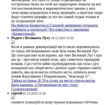
отстроеных базах на этой же территории ложили на все
эти постановления и маразматические законы у них
свои права оградились и вход запрещён, а простые люди
будут платить штрафы за тот же самый отдых только в
не огороженой зоне.
На берегах Базавлука и Соленой запрещено отдыхать,
рыбачить и охотиться? Что известно о заказнике
«Базавлуцкий»
Родом з Великого Лугу
10.12.2025 13:55
Коли в рамках декомунізації місто мали переіменувати,
то серед обговорюваних назв була назва Великий Луг.
Це сьогодні вже всім відомо, що таке Великий Луг і про
що це - про місце нашої сили, про славетних пращурів-
козаків. І ця стаття зайве підтвердження, що сила і дух
козацький нас оберігають і донині: адже страшно навіть
уявити, яка доля могла спіткати місто, опинись воно
поміж Капулівкою і Покровським, "біля води ©" .
Тайны истории. В 70-х годах на месте города могли
быть карьеры, а Орджоникидзе мог стать
Солнцегорском!
сергей
01.12.2025 13:36
скажите пожалуйста кому нужны показания счётчика