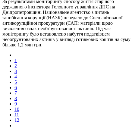
За результатами моніторингу способу життя старшого
державного інспектора Головного управління ДПС на
Дніпропетровщині Національне агентство з питань
запобігання корупції (НАЗК) передало до Спеціалізованої
антикорупційної прокуратури (САП) матеріали щодо
виявлення ознак необґрунтованості активів. Під час
моніторингу було встановлено набуття податківцем
необґрунтованих активів у вигляді готівкових коштів на суму
більше 1,2 млн грн.
1
2
3
4
5
6
7
8
9
10
11
12