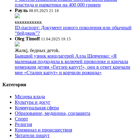
пластида и наркотики на 400 000 гривен
Рауль
08.05.2025 21:18
ккккккккккк
ID-паспорт: Документ нового поколения или обычный
“бейджик”?
Oleg Timoff
11.04.2025 19:15
Жалкj, бедных детok.
Бывший узник концлагерей Алла Шевченко: «Я
маленькая подходила к колючей проволоке и кричала
немецким детям «Гитлер капут!», они в ответ кричали
мне «Сталин капут» и корчили рожицы»
Категории
Місцева влада
Культура и досуг
Коммунальная сфера
Образование, медицина, соцзащита
Спорт
Религия
Криминал и происшествия
Читатели пишут