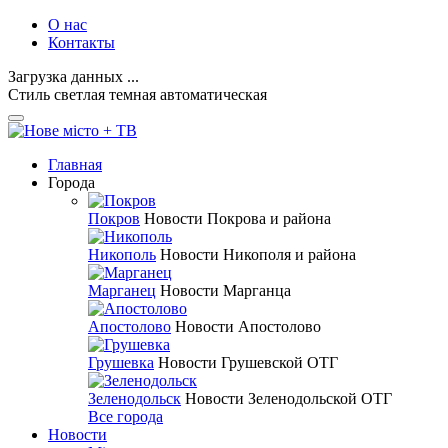
О нас
Контакты
Загрузка данных ...
Стиль
светлая
темная
автоматическая
Главная
Города
Покров
Новости Покрова и района
Никополь
Новости Никополя и района
Марганец
Новости Марганца
Апостолово
Новости Апостолово
Грушевка
Новости Грушевской ОТГ
Зеленодольск
Новости Зеленодольской ОТГ
Все города
Новости