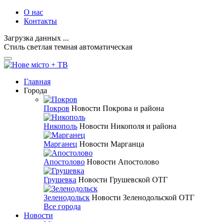
О нас
Контакты
Загрузка данных ...
Стиль
светлая
темная
автоматическая
Главная
Города
Покров
Новости Покрова и района
Никополь
Новости Никополя и района
Марганец
Новости Марганца
Апостолово
Новости Апостолово
Грушевка
Новости Грушевской ОТГ
Зеленодольск
Новости Зеленодольской ОТГ
Все города
Новости