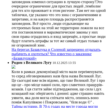
заповедник изменил ситуацию в лучшую сторону?Это
очередное ограничение для простых людей ,темболие
для тех кто проживает в этом ригеоне .Там нет ни одной
таблички, где указано что это зона с ограничениями и
запретами, и на какую площадь распространяется
заповедник. Всё просто ,люди отдыхающие на
отстроеных базах на этой же территории ложили на все
эти постановления и маразматические законы у них
свои права оградились и вход запрещён, а простые люди
будут платить штрафы за тот же самый отдых только в
не огороженой зоне.
На берегах Базавлука и Соленой запрещено отдыхать,
рыбачить и охотиться? Что известно о заказнике
«Базавлуцкий»
Родом з Великого Лугу
10.12.2025 13:55
Коли в рамках декомунізації місто мали переіменувати,
то серед обговорюваних назв була назва Великий Луг.
Це сьогодні вже всім відомо, що таке Великий Луг і про
що це - про місце нашої сили, про славетних пращурів-
козаків. І ця стаття зайве підтвердження, що сила і дух
козацький нас оберігають і донині: адже страшно навіть
уявити, яка доля могла спіткати місто, опинись воно
поміж Капулівкою і Покровським, "біля води ©" .
Тайны истории. В 70-х годах на месте города могли