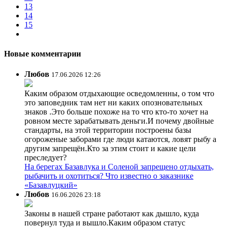
13
14
15
Новые комментарии
Любов
17.06.2026 12:26
Каким образом отдыхающие осведомленны, о том что
это заповедник там нет ни каких опозновательных
знаков .Это больше похоже на то что кто-то хочет на
ровном месте зарабатывать деньги.И почему двойные
стандарты, на этой территории построены базы
огороженые заборами где люди катаются, ловят рыбу а
другим запрещён.Кто за этим стоит и какие цели
преследует?
На берегах Базавлука и Соленой запрещено отдыхать,
рыбачить и охотиться? Что известно о заказнике
«Базавлуцкий»
Любов
16.06.2026 23:18
Законы в нашей стране работают как дышло, куда
повернул туда и вышло.Каким образом статус