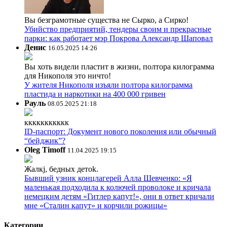
Вы безграмотные существа не Сырко, а Сирко!
Убийство предприятий, тендеры своим и прекрасные
парки: как работает мэр Покрова Александр Шаповал
Денис
16.05.2025 14:26
Вы хоть видели пластит в жизни, полтора килограмма
для Никополя это ничто!
У жителя Никополя изъяли полтора килограмма
пластида и наркотики на 400 000 гривен
Рауль
08.05.2025 21:18
ккккккккккк
ID-паспорт: Документ нового поколения или обычный
“бейджик”?
Oleg Timoff
11.04.2025 19:15
Жалкj, бедных детok.
Бывший узник концлагерей Алла Шевченко: «Я
маленькая подходила к колючей проволоке и кричала
немецким детям «Гитлер капут!», они в ответ кричали
мне «Сталин капут» и корчили рожицы»
Категории