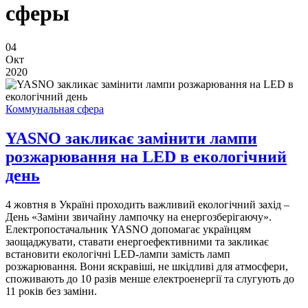
сферы
04
Окт
2020
Коммунальная сфера
YASNO закликає замінити лампи
розжарювання на LED в екологічний
день
4 жовтня в Україні проходить важливий екологічний захід –
День «Заміни звичайну лампочку на енергозберігаючу».
Електропостачальник YASNO допомагає українцям
заощаджувати, ставати енергоефективними та закликає
встановити екологічні LED-лампи замість ламп
розжарювання. Вони яскравіші, не шкідливі для атмосфери,
споживають до 10 разів менше електроенергії та слугують до
11 років без заміни.