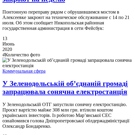
Понтонную переправу рядом с обрушившимся мостом в
Алексеевке закроют на техническое обслуживание с 14 по 21
июля. Об этом сообщает Никопольская районная
государственная администрация в сети Фейсбук:
13
Июнь
2020
4
Количество фото
Коммунальная сфера
У Зеленодольській об’єднаній громаді
запрацювала сонячна електростанція
​​​​​​​У Зеленодольській ОТГ запустили сонячну електростанцію.
Проєкт вартістю майже 308 млн грн. втілили коштом
українських інвесторів. Із роботою Мар’янської СЕС
ознайомився голова Дніпропетровської облдержадміністрації
Олександр Бондаренко.