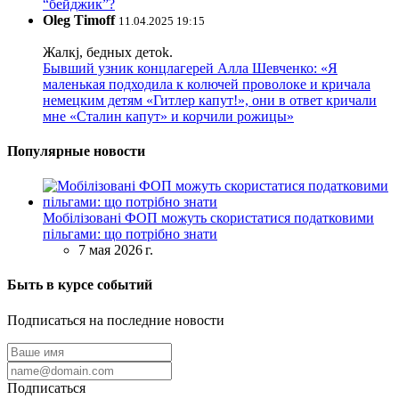
“бейджик”?
Oleg Timoff
11.04.2025 19:15
Жалкj, бедных детok.
Бывший узник концлагерей Алла Шевченко: «Я
маленькая подходила к колючей проволоке и кричала
немецким детям «Гитлер капут!», они в ответ кричали
мне «Сталин капут» и корчили рожицы»
Популярные новости
Мобілізовані ФОП можуть скористатися податковими
пільгами: що потрібно знати
7 мая 2026 г.
Быть в курсе событий
Подписаться на последние новости
Подписаться