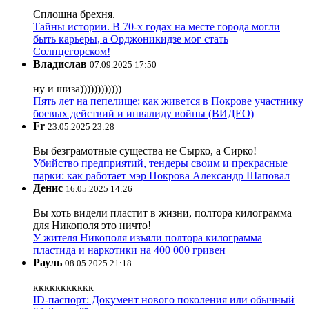
Сплошна брехня.
Тайны истории. В 70-х годах на месте города могли
быть карьеры, а Орджоникидзе мог стать
Солнцегорском!
Владислав
07.09.2025 17:50
ну и шиза))))))))))))
Пять лет на пепелище: как живется в Покрове участнику
боевых действий и инвалиду войны (ВИДЕО)
Fr
23.05.2025 23:28
Вы безграмотные существа не Сырко, а Сирко!
Убийство предприятий, тендеры своим и прекрасные
парки: как работает мэр Покрова Александр Шаповал
Денис
16.05.2025 14:26
Вы хоть видели пластит в жизни, полтора килограмма
для Никополя это ничто!
У жителя Никополя изъяли полтора килограмма
пластида и наркотики на 400 000 гривен
Рауль
08.05.2025 21:18
ккккккккккк
ID-паспорт: Документ нового поколения или обычный