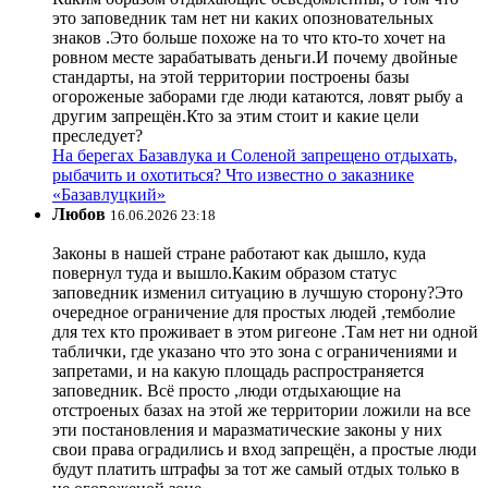
это заповедник там нет ни каких опозновательных
знаков .Это больше похоже на то что кто-то хочет на
ровном месте зарабатывать деньги.И почему двойные
стандарты, на этой территории построены базы
огороженые заборами где люди катаются, ловят рыбу а
другим запрещён.Кто за этим стоит и какие цели
преследует?
На берегах Базавлука и Соленой запрещено отдыхать,
рыбачить и охотиться? Что известно о заказнике
«Базавлуцкий»
Любов
16.06.2026 23:18
Законы в нашей стране работают как дышло, куда
повернул туда и вышло.Каким образом статус
заповедник изменил ситуацию в лучшую сторону?Это
очередное ограничение для простых людей ,темболие
для тех кто проживает в этом ригеоне .Там нет ни одной
таблички, где указано что это зона с ограничениями и
запретами, и на какую площадь распространяется
заповедник. Всё просто ,люди отдыхающие на
отстроеных базах на этой же территории ложили на все
эти постановления и маразматические законы у них
свои права оградились и вход запрещён, а простые люди
будут платить штрафы за тот же самый отдых только в