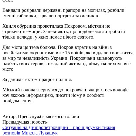
Вандали розірвали державні прапори на могилах, розбили
іменні таблички, зірвали портрети захисників.
Хвиля обурення прокотилася Покровом, містяни не
стримують емоцій. Запевняють, що подібне могли зробити
тільки нелюди, у яких немає нічого святого.
Для міста ця тема болюча. Покров втратив на війні з
російськими окупантами вже 15 воїнів, які віддали своє життя
за мир та незалежність України. Покровчани вшановують
пам'ять своїх героїв, тож даний акт вандалізму сколихнув все
місто.
За даним фактом працює поліція.
Міський голова звернувся до покровчан, якщо хтось володіє
хоч якоюсь інформацією, писати йому в особисті
повідомлення.
Автор:
Прес-служба міського голови
Предыдущая новость
Ситуація на Дніпропетровщині – про підсумки тижня
розповів Микола Лукашук