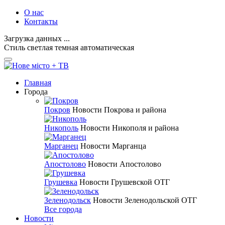
О нас
Контакты
Загрузка данных ...
Стиль
светлая
темная
автоматическая
Главная
Города
Покров
Новости Покрова и района
Никополь
Новости Никополя и района
Марганец
Новости Марганца
Апостолово
Новости Апостолово
Грушевка
Новости Грушевской ОТГ
Зеленодольск
Новости Зеленодольской ОТГ
Все города
Новости