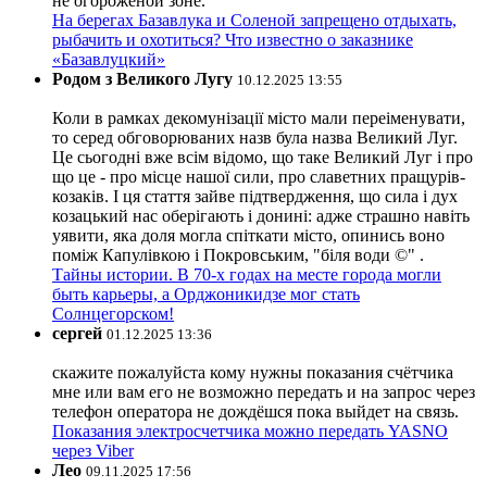
не огороженой зоне.
На берегах Базавлука и Соленой запрещено отдыхать,
рыбачить и охотиться? Что известно о заказнике
«Базавлуцкий»
Родом з Великого Лугу
10.12.2025 13:55
Коли в рамках декомунізації місто мали переіменувати,
то серед обговорюваних назв була назва Великий Луг.
Це сьогодні вже всім відомо, що таке Великий Луг і про
що це - про місце нашої сили, про славетних пращурів-
козаків. І ця стаття зайве підтвердження, що сила і дух
козацький нас оберігають і донині: адже страшно навіть
уявити, яка доля могла спіткати місто, опинись воно
поміж Капулівкою і Покровським, "біля води ©" .
Тайны истории. В 70-х годах на месте города могли
быть карьеры, а Орджоникидзе мог стать
Солнцегорском!
сергей
01.12.2025 13:36
скажите пожалуйста кому нужны показания счётчика
мне или вам его не возможно передать и на запрос через
телефон оператора не дождёшся пока выйдет на связь.
Показания электросчетчика можно передать YASNO
через Viber
Лео
09.11.2025 17:56