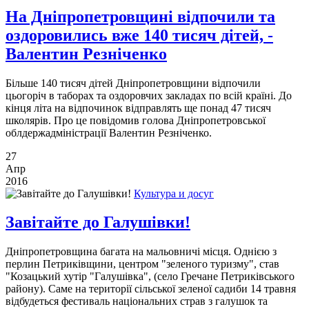
На Дніпропетровщині відпочили та
оздоровились вже 140 тисяч дітей, -
Валентин Резніченко
Більше 140 тисяч дітей Дніпропетровщини відпочили
цьогоріч в таборах та оздоровчих закладах по всій країні. До
кінця літа на відпочинок відправлять ще понад 47 тисяч
школярів. Про це повідомив голова Дніпропетровської
облдержадміністрації Валентин Резніченко.
27
Апр
2016
Культура и досуг
Завітайте до Галушівки!
Дніпропетровщина багата на мальовничі місця. Однією з
перлин Петриківщини, центром "зеленого туризму", став
"Козацький хутір "Галушівка", (село Гречане Петриківського
району). Саме на території сільської зеленої садиби 14 травня
відбудеться фестиваль національних страв з галушок та