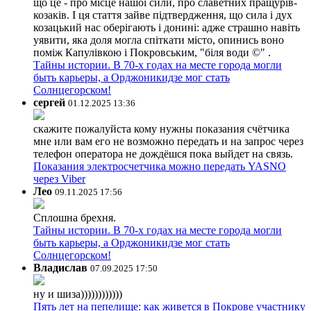
що це - про місце нашої сили, про славетних пращурів-
козаків. І ця стаття зайве підтвердження, що сила і дух
козацький нас оберігають і донині: адже страшно навіть
уявити, яка доля могла спіткати місто, опинись воно
поміж Капулівкою і Покровським, "біля води ©" .
Тайны истории. В 70-х годах на месте города могли
быть карьеры, а Орджоникидзе мог стать
Солнцегорском!
сергей
01.12.2025 13:36
скажите пожалуйста кому нужны показания счётчика
мне или вам его не возможно передать и на запрос через
телефон оператора не дождёшся пока выйдет на связь.
Показания электросчетчика можно передать YASNO
через Viber
Лео
09.11.2025 17:56
Сплошна брехня.
Тайны истории. В 70-х годах на месте города могли
быть карьеры, а Орджоникидзе мог стать
Солнцегорском!
Владислав
07.09.2025 17:50
ну и шиза))))))))))))
Пять лет на пепелище: как живется в Покрове участнику