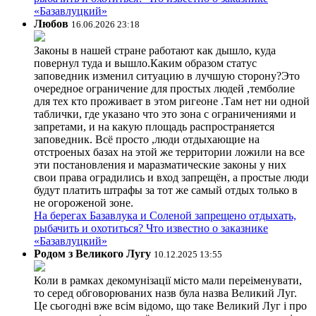
«Базавлуцкий»
Любов
16.06.2026 23:18
Законы в нашей стране работают как дышло, куда
повернул туда и вышло.Каким образом статус
заповедник изменил ситуацию в лучшую сторону?Это
очередное ограничение для простых людей ,темболие
для тех кто проживает в этом ригеоне .Там нет ни одной
таблички, где указано что это зона с ограничениями и
запретами, и на какую площадь распространяется
заповедник. Всё просто ,люди отдыхающие на
отстроеных базах на этой же территории ложили на все
эти постановления и маразматические законы у них
свои права оградились и вход запрещён, а простые люди
будут платить штрафы за тот же самый отдых только в
не огороженой зоне.
На берегах Базавлука и Соленой запрещено отдыхать,
рыбачить и охотиться? Что известно о заказнике
«Базавлуцкий»
Родом з Великого Лугу
10.12.2025 13:55
Коли в рамках декомунізації місто мали переіменувати,
то серед обговорюваних назв була назва Великий Луг.
Це сьогодні вже всім відомо, що таке Великий Луг і про