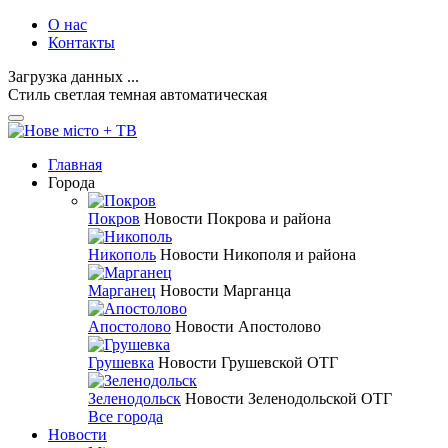
О нас
Контакты
Загрузка данных ...
Стиль
светлая
темная
автоматическая
Главная
Города
Покров
Новости Покрова и района
Никополь
Новости Никополя и района
Марганец
Новости Марганца
Апостолово
Новости Апостолово
Грушевка
Новости Грушевской ОТГ
Зеленодольск
Новости Зеленодольской ОТГ
Все города
Новости