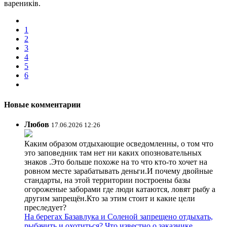
вареників.
1
2
3
4
5
6
Новые комментарии
Любов
17.06.2026 12:26
Каким образом отдыхающие осведомленны, о том что
это заповедник там нет ни каких опозновательных
знаков .Это больше похоже на то что кто-то хочет на
ровном месте зарабатывать деньги.И почему двойные
стандарты, на этой территории построены базы
огороженые заборами где люди катаются, ловят рыбу а
другим запрещён.Кто за этим стоит и какие цели
преследует?
На берегах Базавлука и Соленой запрещено отдыхать,
рыбачить и охотиться? Что известно о заказнике