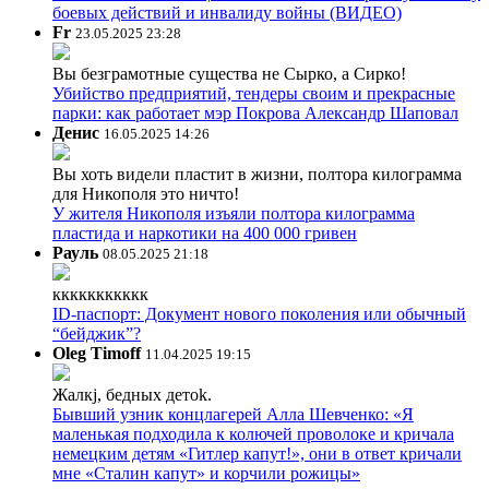
боевых действий и инвалиду войны (ВИДЕО)
Fr
23.05.2025 23:28
Вы безграмотные существа не Сырко, а Сирко!
Убийство предприятий, тендеры своим и прекрасные
парки: как работает мэр Покрова Александр Шаповал
Денис
16.05.2025 14:26
Вы хоть видели пластит в жизни, полтора килограмма
для Никополя это ничто!
У жителя Никополя изъяли полтора килограмма
пластида и наркотики на 400 000 гривен
Рауль
08.05.2025 21:18
ккккккккккк
ID-паспорт: Документ нового поколения или обычный
“бейджик”?
Oleg Timoff
11.04.2025 19:15
Жалкj, бедных детok.
Бывший узник концлагерей Алла Шевченко: «Я
маленькая подходила к колючей проволоке и кричала
немецким детям «Гитлер капут!», они в ответ кричали
мне «Сталин капут» и корчили рожицы»