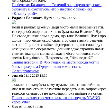
не огороженой зоне.
На берегах Базавлука и Соленой запрещено отдыхать,
рыбачить и охотиться? Что известно о заказнике
«Базавлуцкий»
Родом з Великого Лугу
10.12.2025 13:55
Коли в рамках декомунізації місто мали переіменувати,
то серед обговорюваних назв була назва Великий Луг.
Це сьогодні вже всім відомо, що таке Великий Луг і про
що це - про місце нашої сили, про славетних пращурів-
козаків. І ця стаття зайве підтвердження, що сила і дух
козацький нас оберігають і донині: адже страшно навіть
уявити, яка доля могла спіткати місто, опинись воно
поміж Капулівкою і Покровським, "біля води ©" .
Тайны истории. В 70-х годах на месте города могли
быть карьеры, а Орджоникидзе мог стать
Солнцегорском!
сергей
01.12.2025 13:36
скажите пожалуйста кому нужны показания счётчика
мне или вам его не возможно передать и на запрос через
телефон оператора не дождёшся пока выйдет на связь.
Показания электросчетчика можно передать YASNO
через Viber
Лео
09.11.2025 17:56