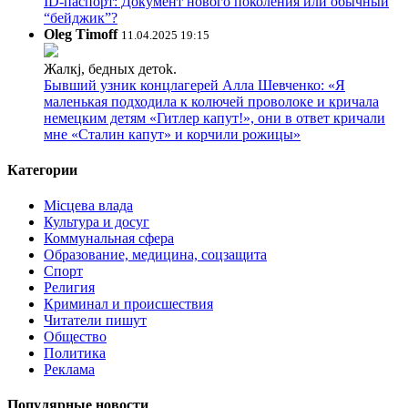
ID-паспорт: Документ нового поколения или обычный
“бейджик”?
Oleg Timoff
11.04.2025 19:15
Жалкj, бедных детok.
Бывший узник концлагерей Алла Шевченко: «Я
маленькая подходила к колючей проволоке и кричала
немецким детям «Гитлер капут!», они в ответ кричали
мне «Сталин капут» и корчили рожицы»
Категории
Місцева влада
Культура и досуг
Коммунальная сфера
Образование, медицина, соцзащита
Спорт
Религия
Криминал и происшествия
Читатели пишут
Общество
Политика
Реклама
Популярные новости