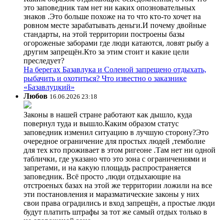
это заповедник там нет ни каких опозновательных
знаков .Это больше похоже на то что кто-то хочет на
ровном месте зарабатывать деньги.И почему двойные
стандарты, на этой территории построены базы
огороженые заборами где люди катаются, ловят рыбу а
другим запрещён.Кто за этим стоит и какие цели
преследует?
На берегах Базавлука и Соленой запрещено отдыхать,
рыбачить и охотиться? Что известно о заказнике
«Базавлуцкий»
Любов
16.06.2026 23:18
Законы в нашей стране работают как дышло, куда
повернул туда и вышло.Каким образом статус
заповедник изменил ситуацию в лучшую сторону?Это
очередное ограничение для простых людей ,темболие
для тех кто проживает в этом ригеоне .Там нет ни одной
таблички, где указано что это зона с ограничениями и
запретами, и на какую площадь распространяется
заповедник. Всё просто ,люди отдыхающие на
отстроеных базах на этой же территории ложили на все
эти постановления и маразматические законы у них
свои права оградились и вход запрещён, а простые люди
будут платить штрафы за тот же самый отдых только в