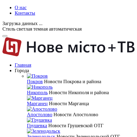
О нас
Контакты
Загрузка данных ...
Стиль
светлая
темная
автоматическая
Главная
Города
Покров
Новости Покрова и района
Никополь
Новости Никополя и района
Марганец
Новости Марганца
Апостолово
Новости Апостолово
Грушевка
Новости Грушевской ОТГ
Зеленодольск
Новости Зеленодольской ОТГ