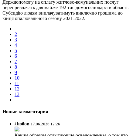
Держдопомогу на оплату житлово-комунальних послуг
перепризначать для майже 192 тис домогосподарств області.
Субсидію людям виплачуватимуть виключно грошима до
кінця опалювального сезону 2021-2022.
2
3
4
5
6
7
8
9
10
11
12
13
Новые комментарии
Любов
17.06.2026 12:26
Каким образом отдыхающие осведомленны, о том что