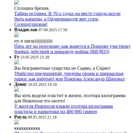
Сплошна брехня.
Тайны истории. В 70-х годах на месте города могли
быть карьеры, а Орджоникидзе мог стать
Солнцегорском!
Владислав
07.09.2025 17:50
ну и шиза))))))))))))
Пять лет на пепелище: как живется в Покрове участнику
боевых действий и инвалиду войны (ВИДЕО)
Fr
23.05.2025 23:28
Вы безграмотные существа не Сырко, а Сирко!
Убийство предприятий, тендеры своим и прекрасные
парки: как работает мэр Покрова Александр Шаповал
Денис
16.05.2025 14:26
Вы хоть видели пластит в жизни, полтора килограмма
для Никополя это ничто!
У жителя Никополя изъяли полтора килограмма
пластида и наркотики на 400 000 гривен
Рауль
08.05.2025 21:18
ккккккккккк