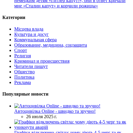
немецким детям «Гитлер капут!», они в ответ кричали
мне «Сталин капут» и корчили рожицы»
Категории
Місцева влада
Культура и досуг
Коммунальная сфера
Образование, медицина, соцзащита
Спорт
Религия
Криминал и происшествия
Читатели пишут
Общество
Политика
Реклама
Популярные новости
Автоцивілка Online - швидко та зручно!
26 июля 2025 г.
Графіки відключень світла: чому діють 4-5 черг та як