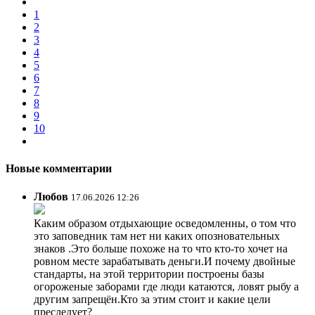
1
2
3
4
5
6
7
8
9
10
Новые комментарии
Любов
17.06.2026 12:26
Каким образом отдыхающие осведомленны, о том что
это заповедник там нет ни каких опозновательных
знаков .Это больше похоже на то что кто-то хочет на
ровном месте зарабатывать деньги.И почему двойные
стандарты, на этой территории построены базы
огороженые заборами где люди катаются, ловят рыбу а
другим запрещён.Кто за этим стоит и какие цели
преследует?