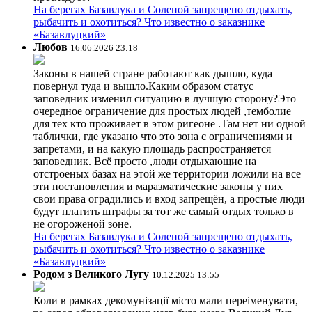
На берегах Базавлука и Соленой запрещено отдыхать,
рыбачить и охотиться? Что известно о заказнике
«Базавлуцкий»
Любов
16.06.2026 23:18
Законы в нашей стране работают как дышло, куда
повернул туда и вышло.Каким образом статус
заповедник изменил ситуацию в лучшую сторону?Это
очередное ограничение для простых людей ,темболие
для тех кто проживает в этом ригеоне .Там нет ни одной
таблички, где указано что это зона с ограничениями и
запретами, и на какую площадь распространяется
заповедник. Всё просто ,люди отдыхающие на
отстроеных базах на этой же территории ложили на все
эти постановления и маразматические законы у них
свои права оградились и вход запрещён, а простые люди
будут платить штрафы за тот же самый отдых только в
не огороженой зоне.
На берегах Базавлука и Соленой запрещено отдыхать,
рыбачить и охотиться? Что известно о заказнике
«Базавлуцкий»
Родом з Великого Лугу
10.12.2025 13:55
Коли в рамках декомунізації місто мали переіменувати,