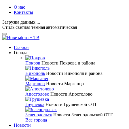
О нас
Контакты
Загрузка данных ...
Стиль
светлая
темная
автоматическая
Главная
Города
Покров
Новости Покрова и района
Никополь
Новости Никополя и района
Марганец
Новости Марганца
Апостолово
Новости Апостолово
Грушевка
Новости Грушевской ОТГ
Зеленодольск
Новости Зеленодольской ОТГ
Все города
Новости