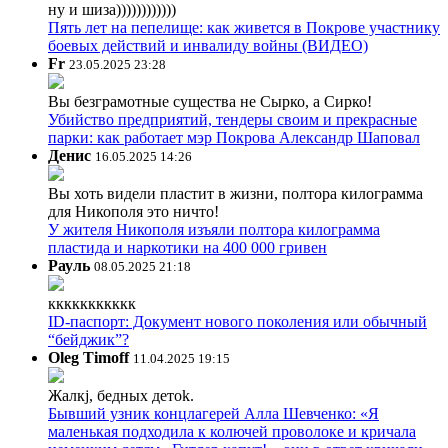
ну и шиза))))))))))))
Пять лет на пепелище: как живется в Покрове участнику
боевых действий и инвалиду войны (ВИДЕО)
Fr
23.05.2025 23:28
Вы безграмотные существа не Сырко, а Сирко!
Убийство предприятий, тендеры своим и прекрасные
парки: как работает мэр Покрова Александр Шаповал
Денис
16.05.2025 14:26
Вы хоть видели пластит в жизни, полтора килограмма
для Никополя это ничто!
У жителя Никополя изъяли полтора килограмма
пластида и наркотики на 400 000 гривен
Рауль
08.05.2025 21:18
ккккккккккк
ID-паспорт: Документ нового поколения или обычный
“бейджик”?
Oleg Timoff
11.04.2025 19:15
Жалкj, бедных детok.
Бывший узник концлагерей Алла Шевченко: «Я
маленькая подходила к колючей проволоке и кричала