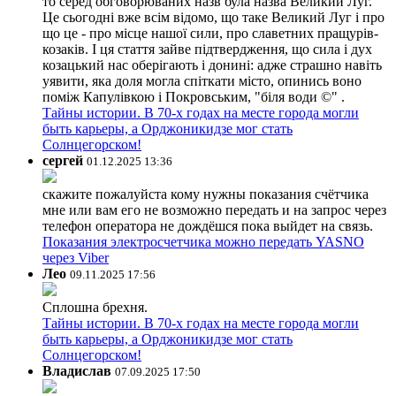
то серед обговорюваних назв була назва Великий Луг.
Це сьогодні вже всім відомо, що таке Великий Луг і про
що це - про місце нашої сили, про славетних пращурів-
козаків. І ця стаття зайве підтвердження, що сила і дух
козацький нас оберігають і донині: адже страшно навіть
уявити, яка доля могла спіткати місто, опинись воно
поміж Капулівкою і Покровським, "біля води ©" .
Тайны истории. В 70-х годах на месте города могли
быть карьеры, а Орджоникидзе мог стать
Солнцегорском!
сергей
01.12.2025 13:36
скажите пожалуйста кому нужны показания счётчика
мне или вам его не возможно передать и на запрос через
телефон оператора не дождёшся пока выйдет на связь.
Показания электросчетчика можно передать YASNO
через Viber
Лео
09.11.2025 17:56
Сплошна брехня.
Тайны истории. В 70-х годах на месте города могли
быть карьеры, а Орджоникидзе мог стать
Солнцегорском!
Владислав
07.09.2025 17:50