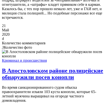
подряд, штрафует водителей за «неправильные» аптечки и
огнетушители, а «штрафы» кладет прямиком себе в карман.
Казалось бы, с тех пор прошло немало лет, уже и ГАИ нет, и
милиция стала полицией... Но подобные персонажи все еще
встречаются.
21
Май
2020
4
Количество комментариев
3
Количество фото
Криминал и происшествия
В Апостоловском районе полицейские
обнаружили посев конопли
Во время санкционированного судом обыска
правоохранители изъяли 103 куста конопли, которые 65-
летний мужчина выращивал на огороде частного
домовладения.