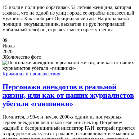
15 июля в полицию обратилась 52-летняя женщина, которая
заявила, что на одной из улиц города ее ограбил неизвестный
мужчина. Как сообщает Официальный сайт Национальной
полиции, злоумышленник, выхватив из рук потерпевшей
мобильный телефон, скрылся с места преступления.
09
Июль
2020
3
Количество фото
Криминал и происшествия
Персонажи анекдотов в реальной
жизни, или как от наших журналистов
убегали «гаишники»
Помнится, в 90-х и начале 2000-х одним из популярных
героев анекдотов был такой себе «инспектор Петренко» –
жадный и беспринципный инспектор ГАИ, который прячется
в придорожных кустах с радаром, останавливает все машины