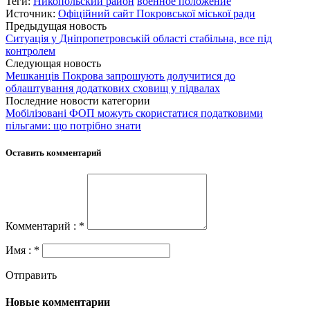
Теги:
Никопольский район
военное положение
Источник:
Офіційний сайт Покровської міської ради
Предыдущая новость
Ситуація у Дніпропетровській області стабільна, все під
контролем
Следующая новость
Мешканців Покрова запрошують долучитися до
облаштування додаткових сховищ у підвалах
Последние новости категории
Мобілізовані ФОП можуть скористатися податковими
пільгами: що потрібно знати
Оставить комментарий
Комментарий : *
Имя : *
Отправить
Новые комментарии