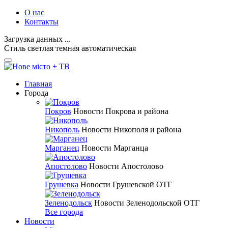
О нас
Контакты
Загрузка данных ...
Стиль
светлая
темная
автоматическая
Главная
Города
Покров
Новости Покрова и района
Никополь
Новости Никополя и района
Марганец
Новости Марганца
Апостолово
Новости Апостолово
Грушевка
Новости Грушевской ОТГ
Зеленодольск
Новости Зеленодольской ОТГ
Все города
Новости