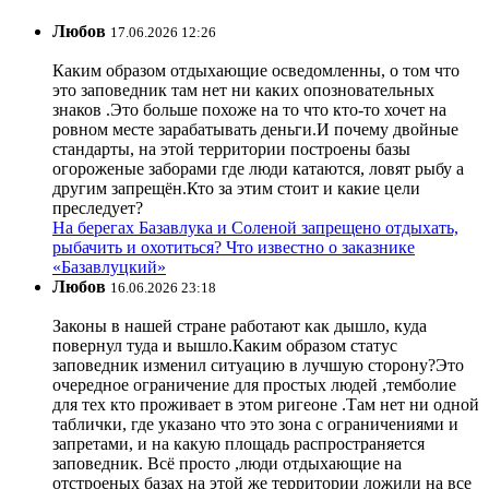
Любов
17.06.2026 12:26
Каким образом отдыхающие осведомленны, о том что
это заповедник там нет ни каких опозновательных
знаков .Это больше похоже на то что кто-то хочет на
ровном месте зарабатывать деньги.И почему двойные
стандарты, на этой территории построены базы
огороженые заборами где люди катаются, ловят рыбу а
другим запрещён.Кто за этим стоит и какие цели
преследует?
На берегах Базавлука и Соленой запрещено отдыхать,
рыбачить и охотиться? Что известно о заказнике
«Базавлуцкий»
Любов
16.06.2026 23:18
Законы в нашей стране работают как дышло, куда
повернул туда и вышло.Каким образом статус
заповедник изменил ситуацию в лучшую сторону?Это
очередное ограничение для простых людей ,темболие
для тех кто проживает в этом ригеоне .Там нет ни одной
таблички, где указано что это зона с ограничениями и
запретами, и на какую площадь распространяется
заповедник. Всё просто ,люди отдыхающие на
отстроеных базах на этой же территории ложили на все