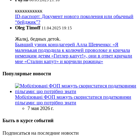
ккккккккккк
ID-паспорт: Документ нового поколения или обычный
“бейджик”?
Oleg Timoff
11.04.2025 19:15
Жалкj, бедных детok.
Бывший узник концлагерей Алла Шевченко: «Я
маленькая подходила к колючей проволоке и кричала
немецким детям «Гитлер капут!», они в ответ кричали
мне «Сталин капут» и корчили рожицы»
Популярные новости
Мобілізовані ФОП можуть скористатися податковими
пільгами: що потрібно знати
7 мая 2026 г.
Быть в курсе событий
Подписаться на последние новости