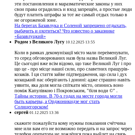
эти постановления и маразматические законы у них
свои права оградились и вход запрещён, а простые люди
будут платить штрафы за тот же самый отдых только в
не огороженой зоне.
На берегах Базавлука и Соленой запрещено отдыхать,
рыбачить и охотиться? Что известно о заказнике
«Базавлуцкий»
Родом з Великого Лугу
10.12.2025 13:55
Коли в рамках декомунізації місто мали переіменувати,
то серед обговорюваних назв була назва Великий Луг.
Це сьогодні вже всім відомо, що таке Великий Луг і про
що це - про місце нашої сили, про славетних пращурів-
козаків. І ця стаття зайве підтвердження, що сила і дух
козацький нас оберігають і донині: адже страшно навіть
уявити, яка доля могла спіткати місто, опинись воно
поміж Капулівкою і Покровським, "біля води ©" .
Тайны истории. В 70-х годах на месте города могли
быть карьеры, а Орджоникидзе мог стать
Солнцегорском!
сергей
01.12.2025 13:36
скажите пожалуйста кому нужны показания счётчика
мне или вам его не возможно передать и на запрос через
телефон оператора не дождёшся пока выйдет на связь.