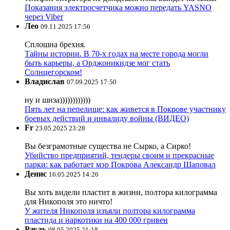
Показания электросчетчика можно передать YASNO
через Viber
Лео
09.11.2025 17:56
Сплошна брехня.
Тайны истории. В 70-х годах на месте города могли
быть карьеры, а Орджоникидзе мог стать
Солнцегорском!
Владислав
07.09.2025 17:50
ну и шиза))))))))))))
Пять лет на пепелище: как живется в Покрове участнику
боевых действий и инвалиду войны (ВИДЕО)
Fr
23.05.2025 23:28
Вы безграмотные существа не Сырко, а Сирко!
Убийство предприятий, тендеры своим и прекрасные
парки: как работает мэр Покрова Александр Шаповал
Денис
16.05.2025 14:26
Вы хоть видели пластит в жизни, полтора килограмма
для Никополя это ничто!
У жителя Никополя изъяли полтора килограмма
пластида и наркотики на 400 000 гривен
Рауль
08.05.2025 21:18