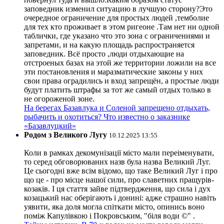
заповедник изменил ситуацию в лучшую сторону?Это
очередное ограничение для простых людей ,темболие
для тех кто проживает в этом ригеоне .Там нет ни одной
таблички, где указано что это зона с ограничениями и
запретами, и на какую площадь распространяется
заповедник. Всё просто ,люди отдыхающие на
отстроеных базах на этой же территории ложили на все
эти постановления и маразматические законы у них
свои права оградились и вход запрещён, а простые люди
будут платить штрафы за тот же самый отдых только в
не огороженой зоне.
На берегах Базавлука и Соленой запрещено отдыхать,
рыбачить и охотиться? Что известно о заказнике
«Базавлуцкий»
Родом з Великого Лугу
10.12.2025 13:55
Коли в рамках декомунізації місто мали переіменувати,
то серед обговорюваних назв була назва Великий Луг.
Це сьогодні вже всім відомо, що таке Великий Луг і про
що це - про місце нашої сили, про славетних пращурів-
козаків. І ця стаття зайве підтвердження, що сила і дух
козацький нас оберігають і донині: адже страшно навіть
уявити, яка доля могла спіткати місто, опинись воно
поміж Капулівкою і Покровським, "біля води ©" .