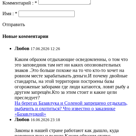
Комментарий : *
Имя : *
Отправить
Новые комментарии
Любов
17.06.2026 12:26
Каким образом отдыхающие осведомленны, о том что
это заповедник там нет ни каких опозновательных
знаков .Это больше похоже на то что кто-то хочет на
ровном месте зарабатывать деньги.И почему двойные
стандарты, на этой территории построены базы
огороженые заборами где люди катаются, ловят рыбу а
другим запрещён.Кто за этим стоит и какие цели
преследует?
На берегах Базавлука и Соленой запрещено отдыхать,
рыбачить и охотиться? Что известно о заказнике
«Базавлуцкий»
Любов
16.06.2026 23:18
Законы в нашей стране работают как дышло, куда
повернул туда и вышло.Каким образом статус