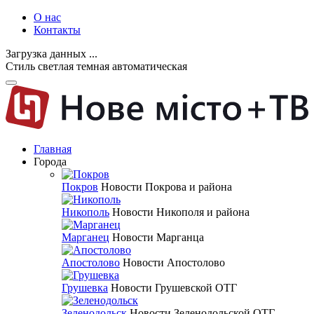
О нас
Контакты
Загрузка данных ...
Стиль
светлая
темная
автоматическая
Главная
Города
Покров
Новости Покрова и района
Никополь
Новости Никополя и района
Марганец
Новости Марганца
Апостолово
Новости Апостолово
Грушевка
Новости Грушевской ОТГ
Зеленодольск
Новости Зеленодольской ОТГ