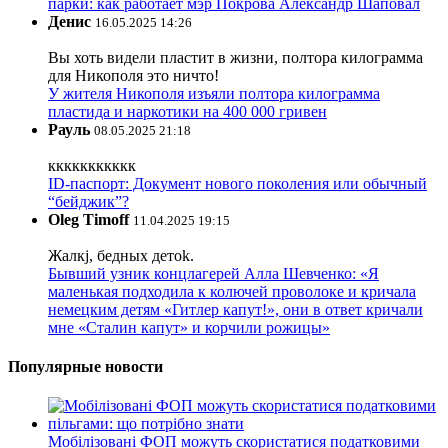
парки: как работает мэр Покрова Александр Шаповал
Денис
16.05.2025 14:26
Вы хоть видели пластит в жизни, полтора килограмма
для Никополя это ничто!
У жителя Никополя изъяли полтора килограмма
пластида и наркотики на 400 000 гривен
Рауль
08.05.2025 21:18
ккккккккккк
ID-паспорт: Документ нового поколения или обычный
“бейджик”?
Oleg Timoff
11.04.2025 19:15
Жалкj, бедных детok.
Бывший узник концлагерей Алла Шевченко: «Я
маленькая подходила к колючей проволоке и кричала
немецким детям «Гитлер капут!», они в ответ кричали
мне «Сталин капут» и корчили рожицы»
Популярные новости
Мобілізовані ФОП можуть скористатися податковими