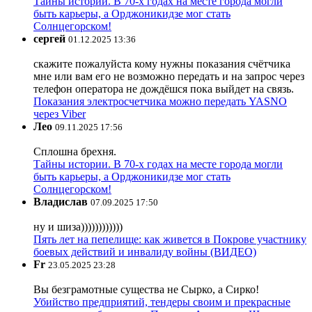
Тайны истории. В 70-х годах на месте города могли
быть карьеры, а Орджоникидзе мог стать
Солнцегорском!
сергей
01.12.2025 13:36
скажите пожалуйста кому нужны показания счётчика
мне или вам его не возможно передать и на запрос через
телефон оператора не дождёшся пока выйдет на связь.
Показания электросчетчика можно передать YASNO
через Viber
Лео
09.11.2025 17:56
Сплошна брехня.
Тайны истории. В 70-х годах на месте города могли
быть карьеры, а Орджоникидзе мог стать
Солнцегорском!
Владислав
07.09.2025 17:50
ну и шиза))))))))))))
Пять лет на пепелище: как живется в Покрове участнику
боевых действий и инвалиду войны (ВИДЕО)
Fr
23.05.2025 23:28
Вы безграмотные существа не Сырко, а Сирко!
Убийство предприятий, тендеры своим и прекрасные