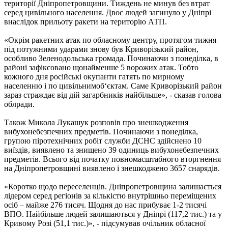
території Дніпропетровщини. Тиждень не минув без втрат
серед цивільного населення. Двоє людей загинуло у Дніпрі
внаслідок прильоту ракети на територію АТП.
«Окрім ракетних атак по обласному центру, протягом тижня
під потужними ударами знову був Криворізький район,
особливо Зеленодольська громада. Починаючи з понеділка, в
районі зафіксовано щонайменше 5 ворожих атак. Тобто
кожного дня російські окупанти гатять по мирному
населенню і по цивільнимоб‘єктам. Саме Криворізький район
зараз страждає від дій загарбників найбільше», - сказав голова
облради.
Також Микола Лукашук розповів про знешкодження
вибухонебезпечних предметів. Починаючи з понеділка,
групою піротехнічних робіт служби ДСНС здійснено 10
виїздів, виявлено та знищено 39 одиниць вибухонебезпечних
предметів. Всього від початку повномасштабного вторгнення
на Дніпропетровщині виявлено і знешкоджено 3657 снарядів.
«Коротко щодо переселенців. Дніпропетровщина залишається
лідером серед регіонів за кількістю внутрішньо переміщених
осіб – майже 276 тисяч. Щодня до нас прибуває 1-2 тисячі
ВПО. Найбільше людей залишаються у Дніпрі (117,2 тис.) та у
Кривому Розі (51,1 тис.)», - підсумував очільник обласної