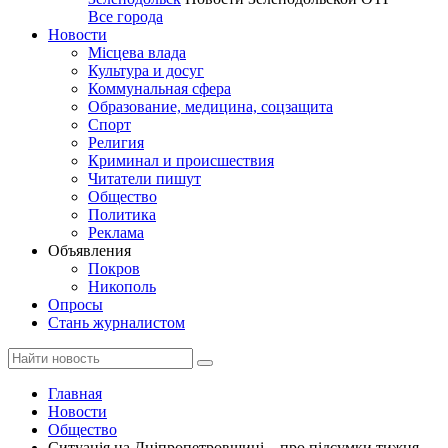
Все города
Новости
Місцева влада
Культура и досуг
Коммунальная сфера
Образование, медицина, соцзащита
Спорт
Религия
Криминал и происшествия
Читатели пишут
Общество
Политика
Реклама
Объявления
Покров
Никополь
Опросы
Стань журналистом
Главная
Новости
Общество
Ситуація на Дніпропетровщині – про підсумки тижня