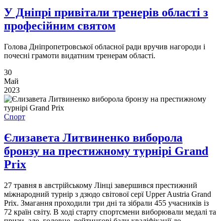
У Дніпрі привітали тренерів області з
професійним святом
Голова Дніпропетровської обласної ради вручив нагороди і
почесні грамоти видатним тренерам області.
30
Май
2023
Спорт
Єлизавета Литвиненко виборола
бронзу на престижному турнірі Grand
Prix
27 травня в австрійському Лінці завершився престижний
міжнародний турнір з дзюдо світової серї Upper Austria Grand
Prix. Змагання проходили три дні та зібрали 455 учасників із
72 країн світу. В ході старту спортсмени виборювали медалі та
призи, але, головне, рейтингові бали кваліфікації до