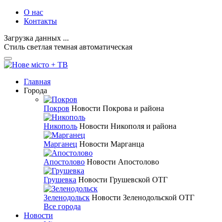
О нас
Контакты
Загрузка данных ...
Стиль
светлая
темная
автоматическая
Главная
Города
Покров
Новости Покрова и района
Никополь
Новости Никополя и района
Марганец
Новости Марганца
Апостолово
Новости Апостолово
Грушевка
Новости Грушевской ОТГ
Зеленодольск
Новости Зеленодольской ОТГ
Все города
Новости