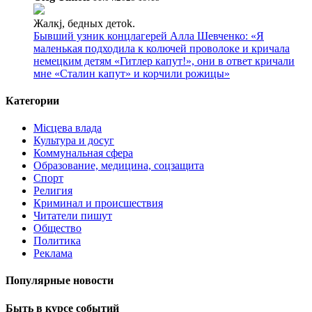
Жалкj, бедных детok.
Бывший узник концлагерей Алла Шевченко: «Я
маленькая подходила к колючей проволоке и кричала
немецким детям «Гитлер капут!», они в ответ кричали
мне «Сталин капут» и корчили рожицы»
Категории
Місцева влада
Культура и досуг
Коммунальная сфера
Образование, медицина, соцзащита
Спорт
Религия
Криминал и происшествия
Читатели пишут
Общество
Политика
Реклама
Популярные новости
Быть в курсе событий