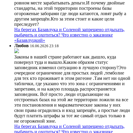
ровном месте зарабатывать деньги.И почему двойные
стандарты, на этой территории построены базы
огороженые заборами где люди катаются, ловят рыбу а
другим запрещён.Кто за этим стоит и какие цели
преследует?
На берегах Базавлука и Соленой запрещено отдыхать,
рыбачить и охотиться? Что известно о заказнике
«Базавлуцкий»
Любов
16.06.2026 23:18
Законы в нашей стране работают как дышло, куда
повернул туда и вышло.Каким образом статус
заповедник изменил ситуацию в лучшую сторону?Это
очередное ограничение для простых людей ,темболие
для тех кто проживает в этом ригеоне .Там нет ни одной
таблички, где указано что это зона с ограничениями и
запретами, и на какую площадь распространяется
заповедник. Всё просто ,люди отдыхающие на
отстроеных базах на этой же территории ложили на все
эти постановления и маразматические законы у них
свои права оградились и вход запрещён, а простые люди
будут платить штрафы за тот же самый отдых только в
не огороженой зоне.
На берегах Базавлука и Соленой запрещено отдыхать,
рыбачить и охотиться? Что известно о заказнике