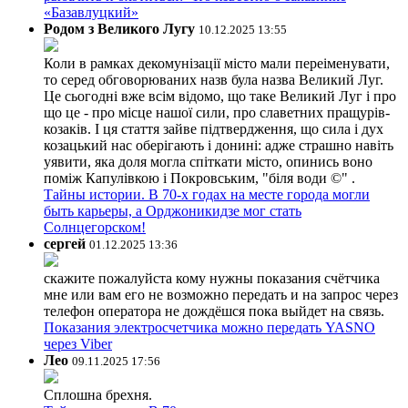
«Базавлуцкий»
Родом з Великого Лугу
10.12.2025 13:55
Коли в рамках декомунізації місто мали переіменувати,
то серед обговорюваних назв була назва Великий Луг.
Це сьогодні вже всім відомо, що таке Великий Луг і про
що це - про місце нашої сили, про славетних пращурів-
козаків. І ця стаття зайве підтвердження, що сила і дух
козацький нас оберігають і донині: адже страшно навіть
уявити, яка доля могла спіткати місто, опинись воно
поміж Капулівкою і Покровським, "біля води ©" .
Тайны истории. В 70-х годах на месте города могли
быть карьеры, а Орджоникидзе мог стать
Солнцегорском!
сергей
01.12.2025 13:36
скажите пожалуйста кому нужны показания счётчика
мне или вам его не возможно передать и на запрос через
телефон оператора не дождёшся пока выйдет на связь.
Показания электросчетчика можно передать YASNO
через Viber
Лео
09.11.2025 17:56
Сплошна брехня.