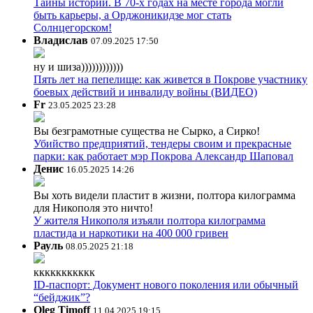
Тайны истории. В 70-х годах на месте города могли
быть карьеры, а Орджоникидзе мог стать
Солнцегорском!
Владислав
07.09.2025 17:50
ну и шиза))))))))))))
Пять лет на пепелище: как живется в Покрове участнику
боевых действий и инвалиду войны (ВИДЕО)
Fr
23.05.2025 23:28
Вы безграмотные существа не Сырко, а Сирко!
Убийство предприятий, тендеры своим и прекрасные
парки: как работает мэр Покрова Александр Шаповал
Денис
16.05.2025 14:26
Вы хоть видели пластит в жизни, полтора килограмма
для Никополя это ничто!
У жителя Никополя изъяли полтора килограмма
пластида и наркотики на 400 000 гривен
Рауль
08.05.2025 21:18
ккккккккккк
ID-паспорт: Документ нового поколения или обычный
“бейджик”?
Oleg Timoff
11.04.2025 19:15