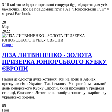
З 18 квітня вхід до спортивної споруди буде відкрито для усіх
бажаючих. Про це повідомляє група АТ "Покровський ГЗК" у
мережі Fаcebook.
28
Мар
2022
Спорт
ЛІЗА ЛИТВИНЕНКО - ЗОЛОТА
ПРИЗЕРКА ЮНІОРСЬКОГО КУБКУ
ЄВРОПИ
Нашій дзюдоїстці дуже хотілося, аби на арені в Афінах
прозвучав гімн України. Так і сталося. У перший змагальний
день юніорського Кубку Європи, який проходив у грецькій
столиці, Єлизавета Литвиненко здобула золото у скарбничку
української збірної.
05
Ноя