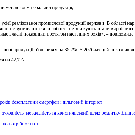
неметалевої мінеральної продукції;
сієї реалізованої промислової продукції держави. В області нар
 вони не зупиняють свою роботу і не знижують темпи виробницт
атиме власні показники протягом наступних років», – повідомила
ислової продукції збільшився на 36,2%. У 2020-му цей показник д
ся на 42,7%.
років безоплатний смартфон і пільговий інтернет
 духовність, моральність та християнський шлях розвитку Дніпро
 що потрібно знати