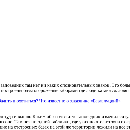
аповедник там нет ни каких опозновательных знаков .Это больше
построены базы огороженые заборами где люди катаются, ловят 
ачить и охотиться? Что известно о заказнике «Базавлуцкий»
ул туда и вышло.Каким образом статус заповедник изменил сит
геоне .Там нет ни одной таблички, где указано что это зона с 
ие на отстроеных базах на этой же территории ложили на все э