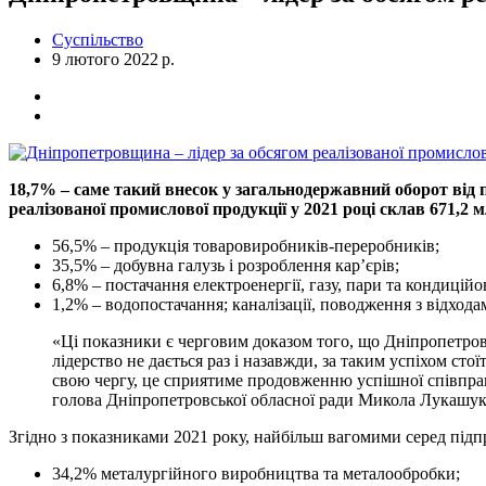
Суспільство
9 лютого 2022 р.
18,7% – саме такий внесок у загальнодержавний оборот від п
реалізованої промислової продукції у 2021 році склав 671,2 
56,5% – продукція товаровиробників-переробників;
35,5% – добувна галузь і розроблення кар’єрів;
6,8% – постачання електроенергії, газу, пари та кондиційо
1,2% – водопостачання; каналізації, поводження з відхода
«Ці показники є черговим доказом того, що Дніпропетро
лідерство не дається раз і назавжди, за таким успіхом с
свою чергу, це сприятиме продовженню успішної співпраці
голова Дніпропетровської обласної ради Микола Лукашук
Згідно з показниками 2021 року, найбільш вагомими серед підпр
34,2% металургійного виробництва та металообробки;