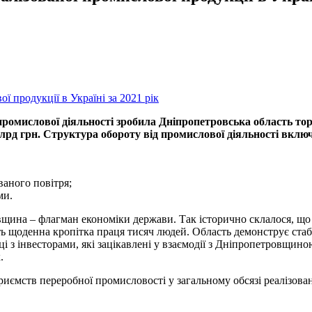
ромислової діяльності зробила Дніпропетровська область торі
млрд грн. Структура обороту від промислової діяльності включ
ваного повітря;
ми.
вщина – флагман економіки держави. Так історично склалося, щ
тоїть щоденна кропітка праця тисяч людей. Область демонструє ст
 з інвесторами, які зацікавлені у взаємодії з Дніпропетровщин
.
иємств переробної промисловості у загальному обсязі реалізован