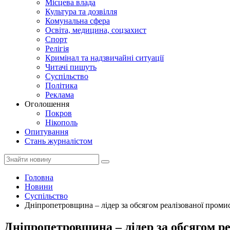
Місцева влада
Культура та дозвілля
Комунальна сфера
Освіта, медицина, соцзахист
Спорт
Релігія
Кримінал та надзвичайні ситуації
Читачі пишуть
Суспільство
Політика
Реклама
Оголошення
Покров
Нікополь
Опитування
Стань журналістом
Головна
Новини
Суспільство
Дніпропетровщина – лідер за обсягом реалізованої промисл
Дніпропетровщина – лідер за обсягом реа