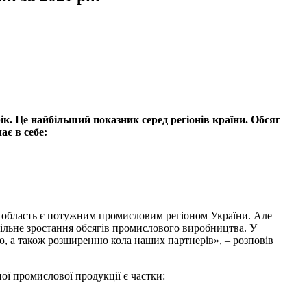
к. Це найбільший показник серед регіонів країни. Обсяг
ає в себе:
о область є потужним промисловим регіоном України. Але
абільне зростання обсягів промислового виробництва. У
ою, а також розширенню кола наших партнерів», – розповів
ої промислової продукції є частки: