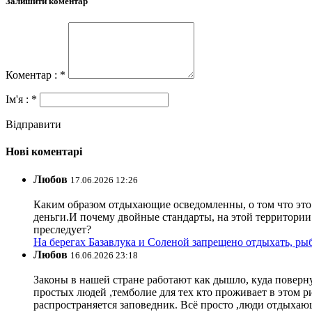
Залишити коментар
Коментар : *
Ім'я : *
Відправити
Нові коментарі
Любов
17.06.2026 12:26
Каким образом отдыхающие осведомленны, о том что это з
деньги.И почему двойные стандарты, на этой территории 
преследует?
На берегах Базавлука и Соленой запрещено отдыхать, рыб
Любов
16.06.2026 23:18
Законы в нашей стране работают как дышло, куда поверн
простых людей ,темболие для тех кто проживает в этом ри
распространяется заповедник. Всё просто ,люди отдыхающ