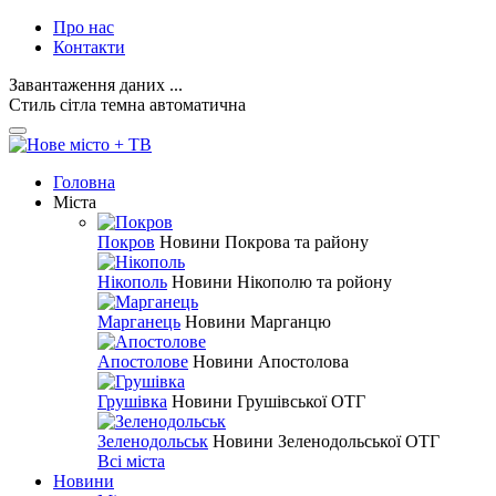
Про нас
Контакти
Завантаження даних ...
Стиль
сітла
темна
автоматична
Головна
Міста
Покров
Новини Покрова та району
Нікополь
Новини Нікополю та ройону
Марганець
Новини Марганцю
Апостолове
Новини Апостолова
Грушівка
Новини Грушівської ОТГ
Зеленодольськ
Новини Зеленодольської ОТГ
Всі міста
Новини