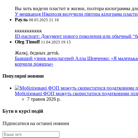
Вы хоть видели пластит в жизни, полтора килограмма дл
У мешканця Нікополя вилучили півтора кілограма пластид
Рауль
08.05.2025 21:18
ккккккккккк
ID-паспорт: Документ нового поколения или обычный “
Oleg Timoff
11.04.2025 19:15
Жалкj, бедных детok.
Бывший узник концлагерей Алла Шевченко: «Я маленькая 
корчили рожицы»
Популярні новини
Мобілізовані ФОП можуть скористатися податковими піль
7 травня 2026 р.
Бути в курсі подій
Підписатися на останні новини