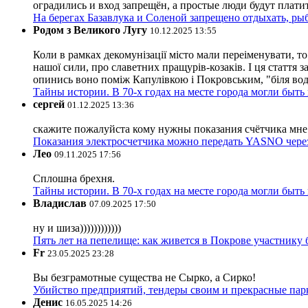
оградились и вход запрещён, а простые люди будут плати
На берегах Базавлука и Соленой запрещено отдыхать, рыб
Родом з Великого Лугу
10.12.2025 13:55
Коли в рамках декомунізації місто мали переіменувати, то
нашої сили, про славетних пращурів-козаків. І ця стаття з
опинись воно поміж Капулівкою і Покровським, "біля вод
Тайны истории. В 70-х годах на месте города могли быть
сергей
01.12.2025 13:36
скажите пожалуйста кому нужны показания счётчика мне и
Показания электросчетчика можно передать YASNO через
Лео
09.11.2025 17:56
Сплошна брехня.
Тайны истории. В 70-х годах на месте города могли быть
Владислав
07.09.2025 17:50
ну и шиза))))))))))))
Пять лет на пепелище: как живется в Покрове участник
Fr
23.05.2025 23:28
Вы безграмотные существа не Сырко, а Сирко!
Убийство предприятий, тендеры своим и прекрасные пар
Денис
16.05.2025 14:26