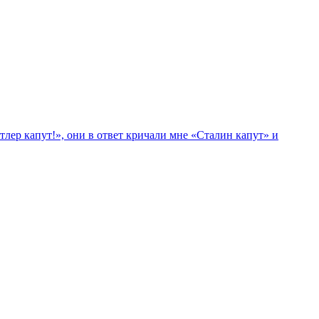
лер капут!», они в ответ кричали мне «Сталин капут» и