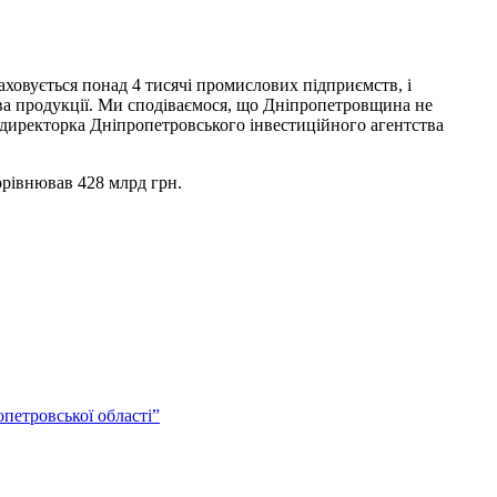
аховується понад 4 тисячі промислових підприємств, і
ва продукції. Ми сподіваємося, що Дніпропетровщина не
 директорка Дніпропетровського інвестиційного агентства
орівнював 428 млрд грн.
петровської області”