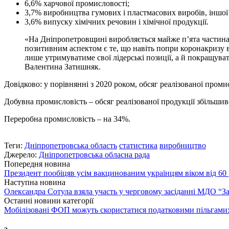
6,6% харчової промисловості;
3,7% виробництва гумових і пластмасових виробів, іншої 
3,6% випуску хімічних речовин і хімічної продукції.
«На Дніпропетровщині виробляється майже п’ята частина у
позитивним аспектом є те, що навіть попри коронакризу
лише утримуватиме свої лідерські позиції, а й покращув
Валентина Затишняк.
Довідково: у порівнянні з 2020 роком, обсяг реалізованої пром
Добувна промисловість – обсяг реалізованої продукції збільшив
Переробна промисловість – на 34%.
Теги:
Дніпропетровська область
статистика
виробництво
Джерело:
Дніпропетровська обласна рада
Попередня новина
Президент пообіцяв усім вакцинованим українцям віком від 60 
Наступна новина
Олександра Сотула взяла участь у черговому засіданні МДО “За
Останні новини категорії
Мобілізовані ФОП можуть скористатися податковими пільгами: