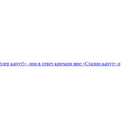
лер капут!», они в ответ кричали мне «Сталин капут» и