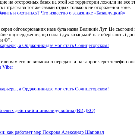
ие на отстроеных базах на этой же территории ложили на все э
ть штрафы за тот же самый отдых только в не огороженой зоне.
ачить и охотиться? Что известно о заказнике «Базавлуцкий»
 серед обговорюваних назв була назва Великий Луг. Це сьогодні 
айве підтвердження, що сила і дух козацький нас оберігають і дон
и ©" .
 карьеры, а Орджоникидзе мог стать Солнцегорском!
ли вам его не возможно передать и на запрос через телефон опе
 Viber
 карьеры, а Орджоникидзе мог стать Солнцегорском!
у боевых действий и инвалиду войны (ВИДЕО)
ки: как работает мэр Покрова Александр Шаповал