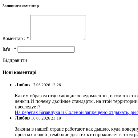
Залишити коментар
Коментар : *
Ім'я : *
Відправити
Нові коментарі
Любов
17.06.2026 12:26
Каким образом отдыхающие осведомленны, о том что это з
деньги.И почему двойные стандарты, на этой территории 
преследует?
На берегах Базавлука и Соленой запрещено отдыхать, рыб
Любов
16.06.2026 23:18
Законы в нашей стране работают как дышло, куда поверн
простых людей ,темболие для тех кто проживает в этом ри