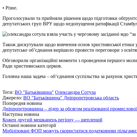
• Різне.
Проголосували та прийняли рішення щодо підготовки обґрунтова
депутатських груп ВРУ щодо недопущення ратифікації Стамбуль
Також дискутували щодо вивчення основ християнської етики у 
депутатське об’єднання вирішило провести переговори з освітя
Обговорили організаційні моменти з проведення першого молит
Ради християнських церков.
Головна наша задача – об’єднання суспільства за рахунок хрис
Теги:
ВО "Батьківщина"
Олександра Сотула
Джерело:
ВО "Батьківщина" Дніпропетровська область
Попередня новина
Дніпропетровщина – лідер за обсягом реалізованої промислової п
Наступна новина
Кожен другий мешканець регіону — щеплений
Останні новини категорії
Мобілізовані ФОП можуть скористатися податковими пільгами: