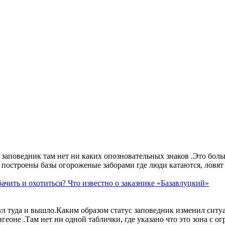
аповедник там нет ни каких опозновательных знаков .Это больше
построены базы огороженые заборами где люди катаются, ловят 
ачить и охотиться? Что известно о заказнике «Базавлуцкий»
ул туда и вышло.Каким образом статус заповедник изменил сит
геоне .Там нет ни одной таблички, где указано что это зона с 