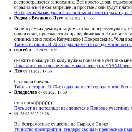
распространяется заповедник. Всё просто ,люди отдыхающ
оградились и вход запрещён, а простые люди будут плати
На берегах Базавлука и Соленой запрещено отдыхать, рыб
Родом з Великого Лугу
10.12.2025 13:55
Коли в рамках декомунізації місто мали переіменувати, то
нашої сили, про славетних пращурів-козаків. І ця стаття з
опинись воно поміж Капулівкою і Покровським, "біля вод
Тайны истории. В 70-х годах на месте города могли быть
сергей
01.12.2025 13:36
скажите пожалуйста кому нужны показания счётчика мне и
Показания электросчетчика можно передать YASNO через
Лео
09.11.2025 17:56
Сплошна брехня.
Тайны истории. В 70-х годах на месте города могли быть
Владислав
07.09.2025 17:50
ну и шиза))))))))))))
Пять лет на пепелище: как живется в Покрове участник
Fr
23.05.2025 23:28
Вы безграмотные существа не Сырко, а Сирко!
Убийство предприятий, тендеры своим и прекрасные пар