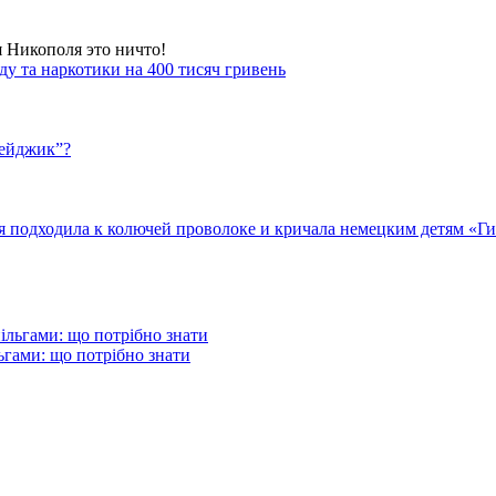
я Никополя это ничто!
у та наркотики на 400 тисяч гривень
бейджик”?
подходила к колючей проволоке и кричала немецким детям «Гит
гами: що потрібно знати