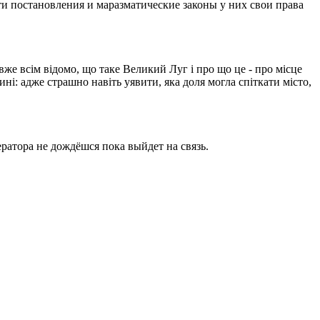
ти постановления и маразматические законы у них свои права
вже всім відомо, що таке Великий Луг і про що це - про місце
ині: адже страшно навіть уявити, яка доля могла спіткати місто,
ратора не дождёшся пока выйдет на связь.