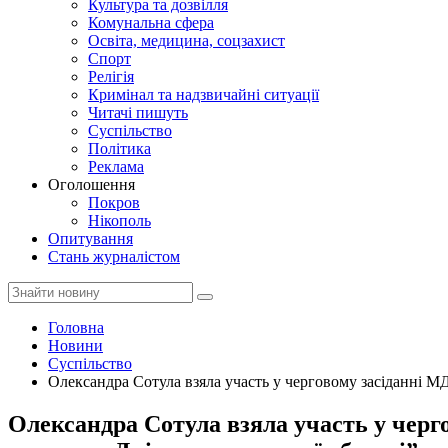
Культура та дозвілля
Комунальна сфера
Освіта, медицина, соцзахист
Спорт
Релігія
Кримінал та надзвичайні ситуації
Читачі пишуть
Суспільство
Політика
Реклама
Оголошення
Покров
Нікополь
Опитування
Стань журналістом
Головна
Новини
Суспільство
Олександра Сотула взяла участь у черговому засіданні МД
Олександра Сотула взяла участь у черг