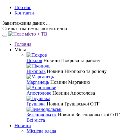
Про нас
Контакти
Завантаження даних ...
Стиль
сітла
темна
автоматична
Головна
Міста
Покров
Новини Покрова та району
Нікополь
Новини Нікополю та ройону
Марганець
Новини Марганцю
Апостолове
Новини Апостолова
Грушівка
Новини Грушівської ОТГ
Зеленодольськ
Новини Зеленодольської ОТГ
Всі міста
Новини
Місцева влада