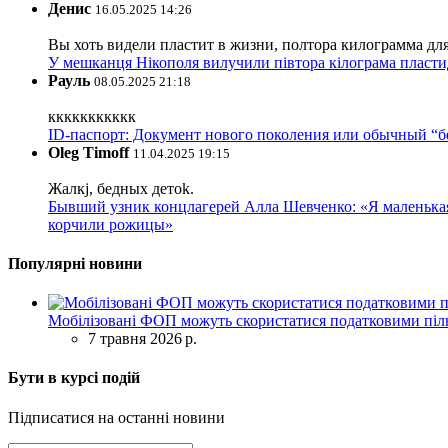
Денис
16.05.2025 14:26
Вы хоть видели пластит в жизни, полтора килограмма дл
У мешканця Нікополя вилучили півтора кілограма пластид
Рауль
08.05.2025 21:18
ккккккккккк
ID-паспорт: Документ нового поколения или обычный “
Oleg Timoff
11.04.2025 19:15
Жалкj, бедных детok.
Бывший узник концлагерей Алла Шевченко: «Я маленькая 
корчили рожицы»
Популярні новини
Мобілізовані ФОП можуть скористатися податковими піль
7 травня 2026 р.
Бути в курсі подій
Підписатися на останні новини