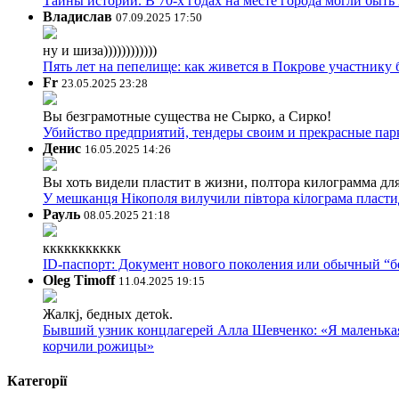
Тайны истории. В 70-х годах на месте города могли быть
Владислав
07.09.2025 17:50
ну и шиза))))))))))))
Пять лет на пепелище: как живется в Покрове участник
Fr
23.05.2025 23:28
Вы безграмотные существа не Сырко, а Сирко!
Убийство предприятий, тендеры своим и прекрасные пар
Денис
16.05.2025 14:26
Вы хоть видели пластит в жизни, полтора килограмма дл
У мешканця Нікополя вилучили півтора кілограма пластид
Рауль
08.05.2025 21:18
ккккккккккк
ID-паспорт: Документ нового поколения или обычный “
Oleg Timoff
11.04.2025 19:15
Жалкj, бедных детok.
Бывший узник концлагерей Алла Шевченко: «Я маленькая 
корчили рожицы»
Категорії