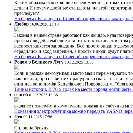
Каким образом отдыхающие осведомленны, о том что это з
деньги.И почему двойные стандарты, на этой территории 
преследует?
На берегах Базавлука и Соленой запрещено отдыхать, рыб
Любов
16.06.2026 23:18
Законы в нашей стране работают как дышло, куда поверн
простых людей ,темболие для тех кто проживает в этом ри
распространяется заповедник. Всё просто ,люди отдыхающ
оградились и вход запрещён, а простые люди будут плати
На берегах Базавлука и Соленой запрещено отдыхать, рыб
Родом з Великого Лугу
10.12.2025 13:55
Коли в рамках декомунізації місто мали переіменувати, то
нашої сили, про славетних пращурів-козаків. І ця стаття з
опинись воно поміж Капулівкою і Покровським, "біля вод
Тайны истории. В 70-х годах на месте города могли быть
сергей
01.12.2025 13:36
скажите пожалуйста кому нужны показания счётчика мне и
Показания электросчетчика можно передать YASNO через
Лео
09.11.2025 17:56
Сплошна брехня.