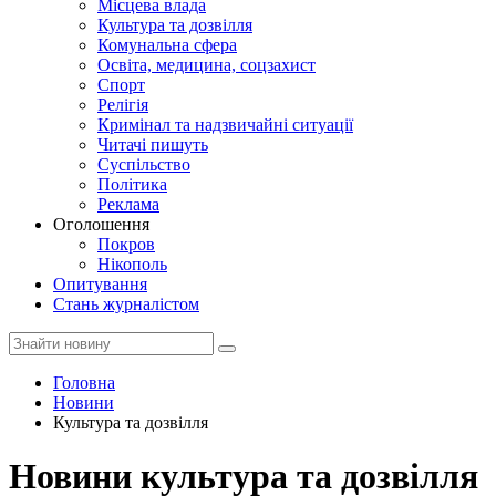
Місцева влада
Культура та дозвілля
Комунальна сфера
Освіта, медицина, соцзахист
Спорт
Релігія
Кримінал та надзвичайні ситуації
Читачі пишуть
Суспільство
Політика
Реклама
Оголошення
Покров
Нікополь
Опитування
Стань журналістом
Головна
Новини
Культура та дозвілля
Новини культура та дозвілля