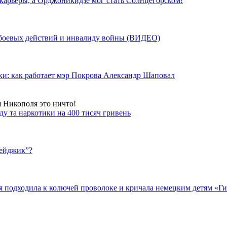
 карьеры, а Орджоникидзе мог стать Солнцегорском!
у боевых действий и инвалиду войны (ВИДЕО)
ки: как работает мэр Покрова Александр Шаповал
я Никополя это ничто!
у та наркотики на 400 тисяч гривень
бейджик”?
подходила к колючей проволоке и кричала немецким детям «Гит