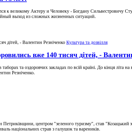
я к великому Актеру и Человеку - Богдану Сильвестровичу Ступ
стойный выход из сложных жизненных ситуаций.
Культура та дозвілля
ровились вже 140 тисяч дітей, - Валенти
таборах та оздоровчих закладах по всій країні. До кінця літа на
ентин Резніченко.
 Петриківщини, центром "зеленого туризму", став "Козацький ху
тиваль національних страв з галушок та вареників.