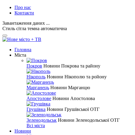
Про нас
Контакти
Завантаження даних ...
Стиль
сітла
темна
автоматична
Головна
Міста
Покров
Новини Покрова та району
Нікополь
Новини Нікополю та ройону
Марганець
Новини Марганцю
Апостолове
Новини Апостолова
Грушівка
Новини Грушівської ОТГ
Зеленодольськ
Новини Зеленодольської ОТГ
Всі міста
Новини