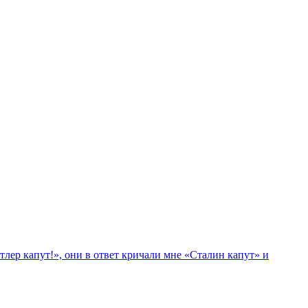
лер капут!», они в ответ кричали мне «Сталин капут» и