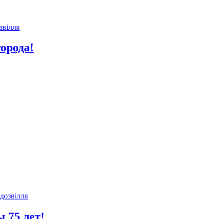
звілля
орода!
 дозвілля
 75 лет!