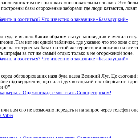
аповедник там нет ни каких опозновательных знаков .Это больше
построены базы огороженые заборами где люди катаются, ловят 
ачить и охотиться? Что известно о заказнике «Базавлуцкий»
ул туда и вышло.Каким образом статус заповедник изменил сит
геоне .Там нет ни одной таблички, где указано что это зона с 
ие на отстроеных базах на этой же территории ложили на все э
ть штрафы за тот же самый отдых только в не огороженой зоне.
ачить и охотиться? Что известно о заказнике «Базавлуцкий»
 серед обговорюваних назв була назва Великий Луг. Це сьогодні 
айве підтвердження, що сила і дух козацький нас оберігають і дон
и ©" .
 карьеры, а Орджоникидзе мог стать Солнцегорском!
ли вам его не возможно передать и на запрос через телефон опе
 Viber