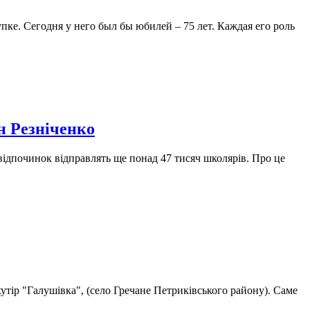
ке. Сегодня у него был бы юбилей – 75 лет. Каждая его роль
н Резніченко
 відпочинок відправлять ще понад 47 тисяч школярів. Про це
тір "Галушівка", (село Гречане Петриківського району). Саме