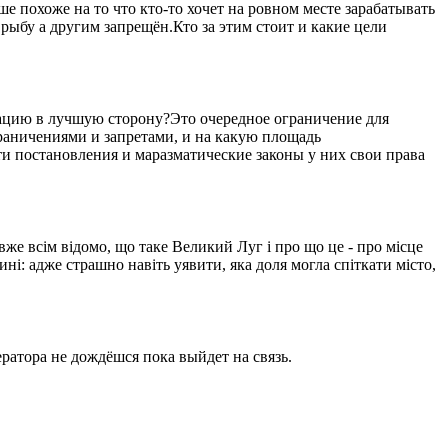
 похоже на то что кто-то хочет на ровном месте зарабатывать
рыбу а другим запрещён.Кто за этим стоит и какие цели
уацию в лучшую сторону?Это очередное ограничение для
ограничениями и запретами, и на какую площадь
ти постановления и маразматические законы у них свои права
вже всім відомо, що таке Великий Луг і про що це - про місце
ині: адже страшно навіть уявити, яка доля могла спіткати місто,
ратора не дождёшся пока выйдет на связь.