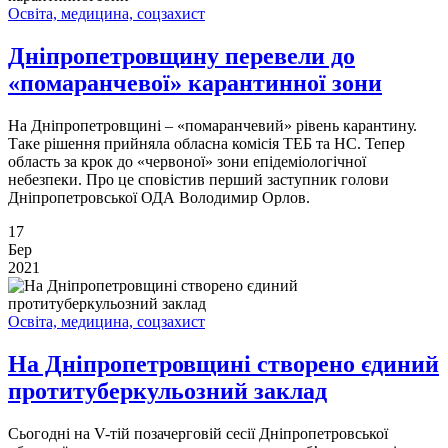
Освіта, медицина, соцзахист
Дніпропетровщину перевели до
«помаранчевої» карантинної зони
На Дніпропетровщині – «помаранчевий» рівень карантину.
Таке рішення прийняла обласна комісія ТЕБ та НС. Тепер
область за крок до «червоної» зони епідеміологічної
небезпеки. Про це сповістив перший заступник голови
Дніпропетровської ОДА Володимир Орлов.
17
Бер
2021
Освіта, медицина, соцзахист
На Дніпропетровщині створено єдиний
протитуберкульозний заклад
Сьогодні на V-тій позачерговій сесії Дніпропетровської