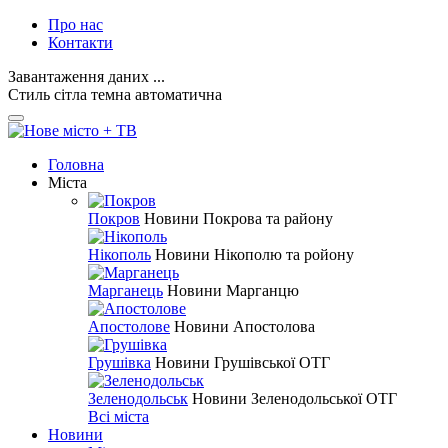
Про нас
Контакти
Завантаження даних ...
Стиль
сітла
темна
автоматична
Головна
Міста
Покров
Новини Покрова та району
Нікополь
Новини Нікополю та ройону
Марганець
Новини Марганцю
Апостолове
Новини Апостолова
Грушівка
Новини Грушівської ОТГ
Зеленодольськ
Новини Зеленодольської ОТГ
Всі міста
Новини