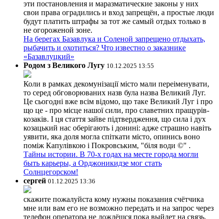
эти постановления и маразматические законы у них
свои права оградились и вход запрещён, а простые люди
будут платить штрафы за тот же самый отдых только в
не огороженой зоне.
На берегах Базавлука и Соленой запрещено отдыхать,
рыбачить и охотиться? Что известно о заказнике
«Базавлуцкий»
Родом з Великого Лугу
10.12.2025 13:55
Коли в рамках декомунізації місто мали переіменувати,
то серед обговорюваних назв була назва Великий Луг.
Це сьогодні вже всім відомо, що таке Великий Луг і про
що це - про місце нашої сили, про славетних пращурів-
козаків. І ця стаття зайве підтвердження, що сила і дух
козацький нас оберігають і донині: адже страшно навіть
уявити, яка доля могла спіткати місто, опинись воно
поміж Капулівкою і Покровським, "біля води ©" .
Тайны истории. В 70-х годах на месте города могли
быть карьеры, а Орджоникидзе мог стать
Солнцегорском!
сергей
01.12.2025 13:36
скажите пожалуйста кому нужны показания счётчика
мне или вам его не возможно передать и на запрос через
телефон оператора не дождёшся пока выйдет на связь.