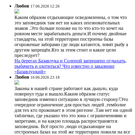
Любов
17.06.2026 12:26
Каким образом отдыхающие осведомленны, о том что
это заповедник там нет ни каких опозновательных
знаков .Это больше похоже на то что кто-то хочет на
ровном месте зарабатывать деньги.И почему двойные
стандарты, на этой территории построены базы
огороженые заборами где люди катаются, ловят рыбу а
другим запрещён.Кто за этим стоит и какие цели
преследует?
На берегах Базавлука и Соленой запрещено отдыхать,
рыбачить и охотиться? Что известно о заказнике
«Базавлуцкий»
Любов
16.06.2026 23:18
Законы в нашей стране работают как дышло, куда
повернул туда и вышло.Каким образом статус
заповедник изменил ситуацию в лучшую сторону?Это
очередное ограничение для простых людей ,темболие
для тех кто проживает в этом ригеоне .Там нет ни одной
таблички, где указано что это зона с ограничениями и
запретами, и на какую площадь распространяется
заповедник. Всё просто ,люди отдыхающие на
отстроеных базах на этой же территории ложили на все