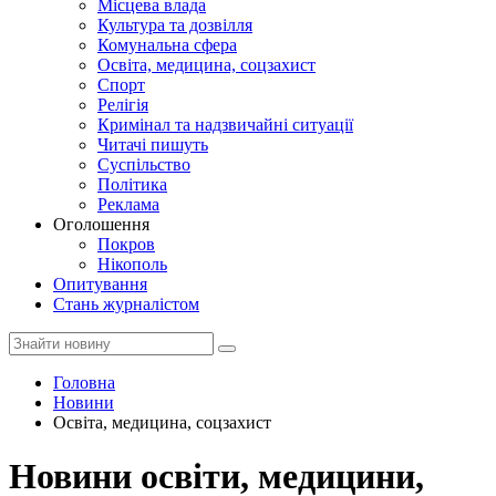
Місцева влада
Культура та дозвілля
Комунальна сфера
Освіта, медицина, соцзахист
Спорт
Релігія
Кримінал та надзвичайні ситуації
Читачі пишуть
Суспільство
Політика
Реклама
Оголошення
Покров
Нікополь
Опитування
Стань журналістом
Головна
Новини
Освіта, медицина, соцзахист
Новини освіти, медицини,