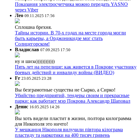
Показания электросчетчика можно передать YASNO
через Viber
Лео
09.11.2025 17:56
Сплошна брехня.
Тайны истории. В 70-х годах на месте города могли
быть карьеры, а Орджоникидзе мог стать
Солнцегорском!
Владислав
07.09.2025 17:50
ну и шиза))))))))))))
Пять лет на пепелище: как живется в Покрове участнику
боевых действий и инвалиду войны (ВИДЕО)
Fr
23.05.2025 23:28
Вы безграмотные существа не Сырко, а Сирко!
Убийство предприятий, тендеры своим и прекрасные
парки: как работает мэр Покрова Александр Шаповал
Денис
16.05.2025 14:26
Вы хоть видели пластит в жизни, полтора килограмма
для Никополя это ничто!
У мешканця Нікополя вилучили півтора кілограма
пластиду та наркотики на 400 тисяч гривень