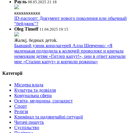
Рауль
08.05.2025 21:18
ккккккккккк
ID-паспорт: Документ нового поколения или обычный
“бейджик”?
Oleg Timoff
11.04.2025 19:15
Жалкj, бедных детok.
Бывший узник концлагерей Алла Шевченко: «Я
маленькая подходила к колючей проволоке и кричала
немецким детям «Гитлер капут!», они в ответ кричали
мне «Сталин капут» и корчили рожицы»
Категорії
Місцева влада
Культура та дозвілля
Комунальна сфера
Освіта, медицина, соцзахист
Спорт
Релігія
Кримінал та надзвичайні ситуації
Читачі пишуть
Суспільство
Політика