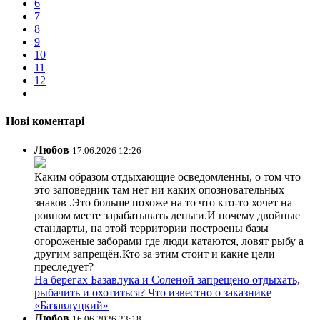
6
7
8
9
10
11
12
Нові коментарі
Любов
17.06.2026 12:26
Каким образом отдыхающие осведомленны, о том что
это заповедник там нет ни каких опозновательных
знаков .Это больше похоже на то что кто-то хочет на
ровном месте зарабатывать деньги.И почему двойные
стандарты, на этой территории построены базы
огороженые заборами где люди катаются, ловят рыбу а
другим запрещён.Кто за этим стоит и какие цели
преследует?
На берегах Базавлука и Соленой запрещено отдыхать,
рыбачить и охотиться? Что известно о заказнике
«Базавлуцкий»
Любов
16.06.2026 23:18