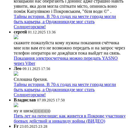
козацький нас оберігають і донині: адже страшно навіть
уявити, яка доля могла спіткати місто, опинись воно
поміж Капулівкою і Покровським, "біля води ©" .
Тайны истории. В 70-х годах на месте города могли
быть карьеры, а Орджоникидзе мог стать
Солнцегорском!
сергей
01.12.2025 13:36
скажите пожалуйста кому нужны показания счётчика
мне или вам его не возможно передать и на запрос через
телефон оператора не дождёшся пока выйдет на связь.
Показания электросчетчика можно передать YASNO
через Viber
Лео
09.11.2025 17:56
Сплошна брехня.
Тайны истории. В 70-х годах на месте города могли
быть карьеры, а Орджоникидзе мог стать
Солнцегорском!
Владислав
07.09.2025 17:50
ну и шиза))))))))))))
Пять лет на пепелище: как живется в Покрове участнику
боевых действий и инвалиду войны (ВИДЕО)
Fr
23.05.2025 23:28