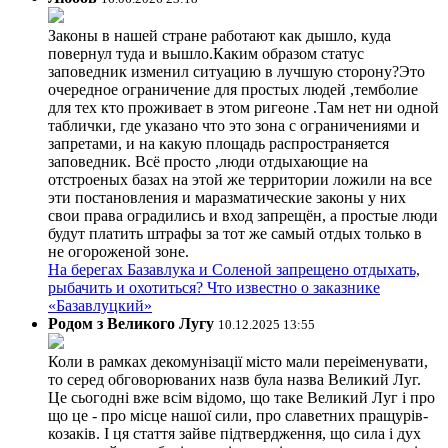
Законы в нашей стране работают как дышло, куда
повернул туда и вышло.Каким образом статус
заповедник изменил ситуацию в лучшую сторону?Это
очередное ограничение для простых людей ,темболие
для тех кто проживает в этом ригеоне .Там нет ни одной
таблички, где указано что это зона с ограничениями и
запретами, и на какую площадь распространяется
заповедник. Всё просто ,люди отдыхающие на
отстроеных базах на этой же территории ложили на все
эти постановления и маразматические законы у них
свои права оградились и вход запрещён, а простые люди
будут платить штрафы за тот же самый отдых только в
не огороженой зоне.
На берегах Базавлука и Соленой запрещено отдыхать,
рыбачить и охотиться? Что известно о заказнике
«Базавлуцкий»
Родом з Великого Лугу
10.12.2025 13:55
Коли в рамках декомунізації місто мали переіменувати,
то серед обговорюваних назв була назва Великий Луг.
Це сьогодні вже всім відомо, що таке Великий Луг і про
що це - про місце нашої сили, про славетних пращурів-
козаків. І ця стаття зайве підтвердження, що сила і дух