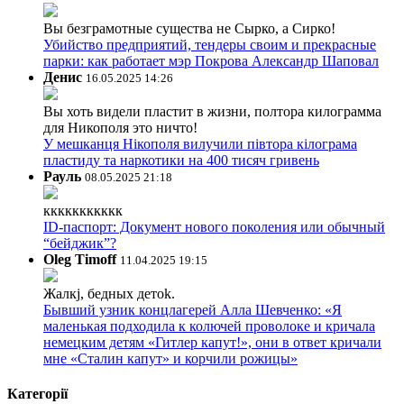
Вы безграмотные существа не Сырко, а Сирко!
Убийство предприятий, тендеры своим и прекрасные
парки: как работает мэр Покрова Александр Шаповал
Денис
16.05.2025 14:26
Вы хоть видели пластит в жизни, полтора килограмма
для Никополя это ничто!
У мешканця Нікополя вилучили півтора кілограма
пластиду та наркотики на 400 тисяч гривень
Рауль
08.05.2025 21:18
ккккккккккк
ID-паспорт: Документ нового поколения или обычный
“бейджик”?
Oleg Timoff
11.04.2025 19:15
Жалкj, бедных детok.
Бывший узник концлагерей Алла Шевченко: «Я
маленькая подходила к колючей проволоке и кричала
немецким детям «Гитлер капут!», они в ответ кричали
мне «Сталин капут» и корчили рожицы»
Категорії