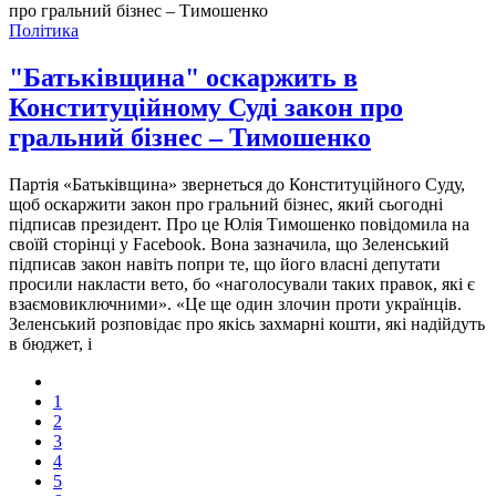
Політика
"Батьківщина" оскаржить в
Конституційному Суді закон про
гральний бізнес – Тимошенко
Партія «Батьківщина» звернеться до Конституційного Суду,
щоб оскаржити закон про гральний бізнес, який сьогодні
підписав президент. Про це Юлія Тимошенко повідомила на
своїй сторінці у Facebook. Вона зазначила, що Зеленський
підписав закон навіть попри те, що його власні депутати
просили накласти вето, бо «наголосували таких правок, які є
взаємовиключними». «Це ще один злочин проти українців.
Зеленський розповідає про якісь захмарні кошти, які надійдуть
в бюджет, і
1
2
3
4
5