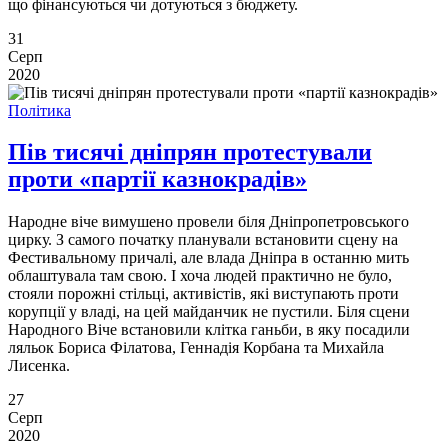
що фінансуються чи дотуються з бюджету.
31
Серп
2020
Політика
Пів тисячі дніпрян протестували
проти «партії казнокрадів»
Народне віче вимушено провели біля Дніпропетровського
цирку. З самого початку планували встановити сцену на
Фестивальному причалі, але влада Дніпра в останню мить
облаштувала там свою. І хоча людей практично не було,
стояли порожні стільці, активістів, які виступають проти
корупції у владі, на цей майданчик не пустили. Біля сцени
Народного Віче встановили клітка ганьби, в яку посадили
ляльок Бориса Філатова, Геннадія Корбана та Михайла
Лисенка.
27
Серп
2020