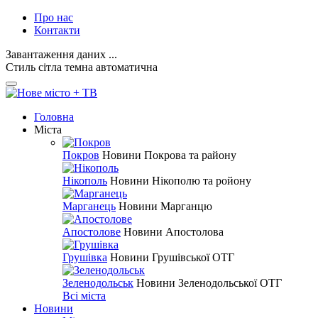
Про нас
Контакти
Завантаження даних ...
Стиль
сітла
темна
автоматична
Головна
Міста
Покров
Новини Покрова та району
Нікополь
Новини Нікополю та ройону
Марганець
Новини Марганцю
Апостолове
Новини Апостолова
Грушівка
Новини Грушівської ОТГ
Зеленодольськ
Новини Зеленодольської ОТГ
Всі міста
Новини