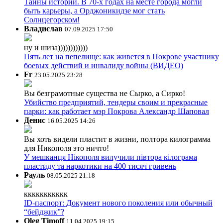
Тайны истории. В 70-х годах на месте города могли
быть карьеры, а Орджоникидзе мог стать
Солнцегорском!
Владислав
07.09.2025 17:50
ну и шиза))))))))))))
Пять лет на пепелище: как живется в Покрове участнику
боевых действий и инвалиду войны (ВИДЕО)
Fr
23.05.2025 23:28
Вы безграмотные существа не Сырко, а Сирко!
Убийство предприятий, тендеры своим и прекрасные
парки: как работает мэр Покрова Александр Шаповал
Денис
16.05.2025 14:26
Вы хоть видели пластит в жизни, полтора килограмма
для Никополя это ничто!
У мешканця Нікополя вилучили півтора кілограма
пластиду та наркотики на 400 тисяч гривень
Рауль
08.05.2025 21:18
ккккккккккк
ID-паспорт: Документ нового поколения или обычный
“бейджик”?
Oleg Timoff
11.04.2025 19:15