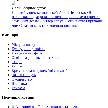
Жалкj, бедных детok.
Бывший узник концлагерей Алла Шевченко: «Я
маленькая подходила к колючей проволоке и кричала
немецким детям «Гитлер капут!», они в ответ кричали
мне «Сталин капут» и корчили рожицы»
Категорії
Місцева влада
Культура та дозвілля
Комунальна сфера
Освіта, медицина, соцзахист
Спорт
Релігія
Кримінал та надзвичайні ситуації
Читачі пишуть
Суспільство
Політика
Реклама
Популярні новини