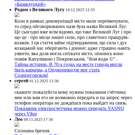
«Базавлуцкий»
Родом з Великого Лугу
10.12.2025 13:55
Коли в рамках декомунізації місто мали переіменувати,
то серед обговорюваних назв була назва Великий Луг.
Це сьогодні вже всім відомо, що таке Великий Луг і про
що це - про місце нашої сили, про славетних пращурів-
козаків. І ця стаття зайве підтвердження, що сила і дух
козацький нас оберігають і донині: адже страшно навіть
уявити, яка доля могла спіткати місто, опинись воно
поміж Капулівкою і Покровським, "біля води ©" .
Тайны истории. В 70-х годах на месте города могли
быть карьеры, а Орджоникидзе мог стать
Солнцегорском!
сергей
01.12.2025 13:36
скажите пожалуйста кому нужны показания счётчика
мне или вам его не возможно передать и на запрос через
телефон оператора не дождёшся пока выйдет на связь.
Показания электросчетчика можно передать YASNO
через Viber
Лео
09.11.2025 17:56
Сплошна брехня.