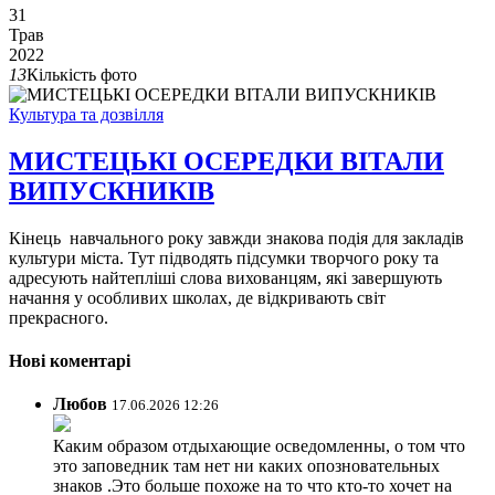
31
Трав
2022
13
Кількість фото
Культура та дозвілля
МИСТЕЦЬКІ ОСЕРЕДКИ ВІТАЛИ
ВИПУСКНИКІВ
Кінець навчального року завжди знакова подія для закладів
культури міста. Тут підводять підсумки творчого року та
адресують найтепліші слова вихованцям, які завершують
начання у особливих школах, де відкривають світ
прекрасного.
Нові коментарі
Любов
17.06.2026 12:26
Каким образом отдыхающие осведомленны, о том что
это заповедник там нет ни каких опозновательных
знаков .Это больше похоже на то что кто-то хочет на