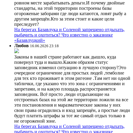
ровном месте зарабатывать деньги.И почему двойные
стандарты, на этой территории построены базы
огороженые заборами где люди катаются, ловят рыбу а
другим запрещён.Кто за этим стоит и какие цели
преследует?
На берегах Базавлука и Соленой запрещено отдыхать,
рыбачить и охотиться? Что известно о заказнике
«Базавлуцкий»
Любов
16.06.2026 23:18
Законы в нашей стране работают как дышло, куда
повернул туда и вышло.Каким образом статус
заповедник изменил ситуацию в лучшую сторону?Это
очередное ограничение для простых людей ,темболие
для тех кто проживает в этом ригеоне .Там нет ни одной
таблички, где указано что это зона с ограничениями и
запретами, и на какую площадь распространяется
заповедник. Всё просто ,люди отдыхающие на
отстроеных базах на этой же территории ложили на все
эти постановления и маразматические законы у них
свои права оградились и вход запрещён, а простые люди
будут платить штрафы за тот же самый отдых только в
не огороженой зоне.
На берегах Базавлука и Соленой запрещено отдыхать,
рыбачить и охотиться? Что известно о заказнике