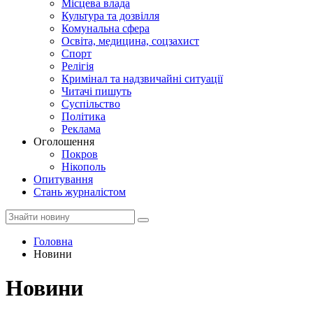
Місцева влада
Культура та дозвілля
Комунальна сфера
Освіта, медицина, соцзахист
Спорт
Релігія
Кримінал та надзвичайні ситуації
Читачі пишуть
Суспільство
Політика
Реклама
Оголошення
Покров
Нікополь
Опитування
Стань журналістом
Головна
Новини
Новини