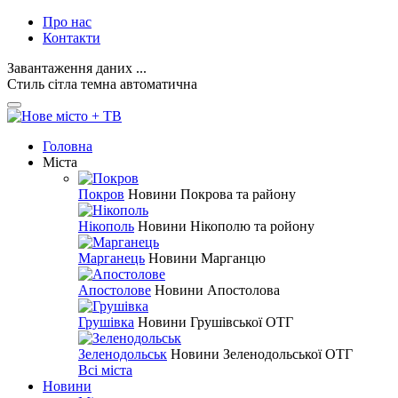
Про нас
Контакти
Завантаження даних ...
Стиль
сітла
темна
автоматична
Головна
Міста
Покров
Новини Покрова та району
Нікополь
Новини Нікополю та ройону
Марганець
Новини Марганцю
Апостолове
Новини Апостолова
Грушівка
Новини Грушівської ОТГ
Зеленодольськ
Новини Зеленодольської ОТГ
Всі міста
Новини