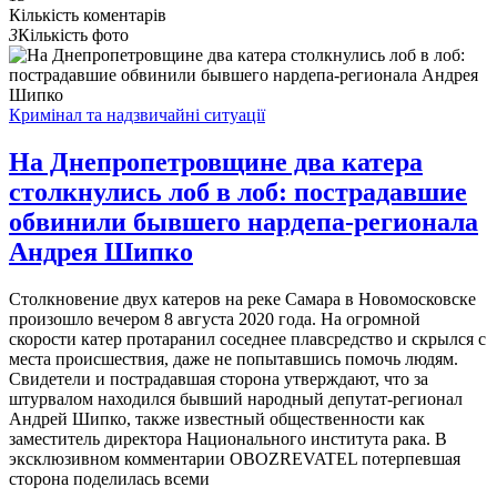
Кількість коментарів
3
Кількість фото
Кримінал та надзвичайні ситуації
На Днепропетровщине два катера
столкнулись лоб в лоб: пострадавшие
обвинили бывшего нардепа-регионала
Андрея Шипко
Столкновение двух катеров на реке Самара в Новомосковске
произошло вечером 8 августа 2020 года. На огромной
скорости катер протаранил соседнее плавсредство и скрылся с
места происшествия, даже не попытавшись помочь людям.
Свидетели и пострадавшая сторона утверждают, что за
штурвалом находился бывший народный депутат-регионал
Андрей Шипко, также известный общественности как
заместитель директора Национального института рака. В
эксклюзивном комментарии OBOZREVATEL потерпевшая
сторона поделилась всеми