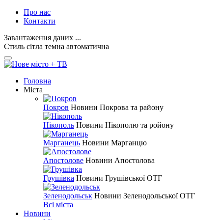
Про нас
Контакти
Завантаження даних ...
Стиль
сітла
темна
автоматична
Головна
Міста
Покров
Новини Покрова та району
Нікополь
Новини Нікополю та ройону
Марганець
Новини Марганцю
Апостолове
Новини Апостолова
Грушівка
Новини Грушівської ОТГ
Зеленодольськ
Новини Зеленодольської ОТГ
Всі міста
Новини