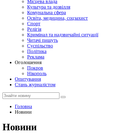
Місцева влада
Культура та дозвілля
Комунальна сфера
Освіта, медицина, соцзахист
Спорт
Релігія
Кримінал та надзвичайні ситуації
Читачі пишуть
Суспільство
Політика
Реклама
Оголошення
Покров
Нікополь
Опитування
Стань журналістом
Головна
Новини
Новини