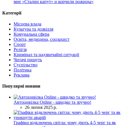
мне «Сталин капут» и корчили рожицы»
Категорії
Місцева влада
Культура та дозвілля
Комунальна сфера
Освіта, медицина, соцзахист
Спорт
Релігія
Кримінал та надзвичайні ситуації
Читачі пишуть
Суспільство
Політика
Реклама
Популярні новини
Автоцивілка Online - швидко та зручно!
26 липня 2025 р.
Графіки відключень світла: чому діють 4-5 черг та як