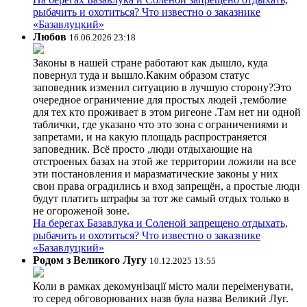
рыбачить и охотиться? Что известно о заказнике
«Базавлуцкий»
Любов
16.06.2026 23:18
Законы в нашей стране работают как дышло, куда
повернул туда и вышло.Каким образом статус
заповедник изменил ситуацию в лучшую сторону?Это
очередное ограничение для простых людей ,темболие
для тех кто проживает в этом ригеоне .Там нет ни одной
таблички, где указано что это зона с ограничениями и
запретами, и на какую площадь распространяется
заповедник. Всё просто ,люди отдыхающие на
отстроеных базах на этой же территории ложили на все
эти постановления и маразматические законы у них
свои права оградились и вход запрещён, а простые люди
будут платить штрафы за тот же самый отдых только в
не огороженой зоне.
На берегах Базавлука и Соленой запрещено отдыхать,
рыбачить и охотиться? Что известно о заказнике
«Базавлуцкий»
Родом з Великого Лугу
10.12.2025 13:55
Коли в рамках декомунізації місто мали переіменувати,
то серед обговорюваних назв була назва Великий Луг.