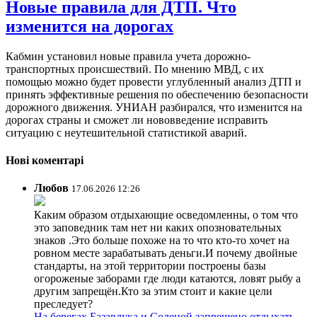
Новые правила для ДТП. Что
изменится на дорогах
Кабмин установил новые правила учета дорожно-
транспортных происшествий. По мнению МВД, с их
помощью можно будет провести углубленный анализ ДТП и
принять эффективные решения по обеспечению безопасности
дорожного движения. УНИАН разбирался, что изменится на
дорогах страны и сможет ли нововведение исправить
ситуацию с неутешительной статистикой аварий.
Нові коментарі
Любов
17.06.2026 12:26
Каким образом отдыхающие осведомленны, о том что
это заповедник там нет ни каких опозновательных
знаков .Это больше похоже на то что кто-то хочет на
ровном месте зарабатывать деньги.И почему двойные
стандарты, на этой территории построены базы
огороженые заборами где люди катаются, ловят рыбу а
другим запрещён.Кто за этим стоит и какие цели
преследует?
На берегах Базавлука и Соленой запрещено отдыхать,