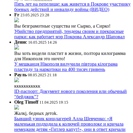
Пять лет на пепелище: как живется в Покрове участнику
боевых действий и инвалиду войны (ВИДЕО)
Fr
23.05.2025 23:28
Вы безграмотные существа не Сырко, а Сирко!
Убийство предприятий, тендеры своим и прекрасные
парки: как работает мэр Покрова Александр Шаповал
Денис
16.05.2025 14:26
Вы хоть видели пластит в жизни, полтора килограмма
для Никополя это ничто!
У мешканця Нікополя вилучили півтора кілограма
пластиду та наркотики на 400 тисяч гривень
Рауль
08.05.2025 21:18
ккккккккккк
ID-паспорт: Документ нового поколения или обычный
“бейджик”?
Oleg Timoff
11.04.2025 19:15
Жалкj, бедных детok.
Бывший узник концлагерей Алла Шевченко: «Я
маленькая подходила к колючей проволоке и кричала
немецким детям «Гитлер капут!», они в ответ кричали