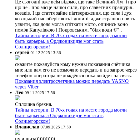
Це сьогодні вже всім відомо, що таке Великий Луг і про
що це - про місце нашої сили, про славетних пращурів-
козаків. І ця стаття зайве підтвердження, що сила і дух
козацький нас оберігають і донині: адже страшно навіть
уявити, яка доля могла спіткати місто, опинись воно
поміж Капулівкою і Покровським, "біля води ©" .
Тайны истории. В 70-х годах на месте города могли
быть карьеры, а Орджоникидзе мог стать
Солнцегорском!
сергей
01.12.2025 13:36
скажите пожалуйста кому нужны показания счётчика
мне или вам его не возможно передать и на запрос через
телефон оператора не дождёшся пока выйдет на связь.
Показания электросчетчика можно передать YASNO
через Viber
Лео
09.11.2025 17:56
Сплошна брехня.
Тайны истории. В 70-х годах на месте города могли
быть карьеры, а Орджоникидзе мог стать
Солнцегорском!
Владислав
07.09.2025 17:50
ну и шиза))))))))))))