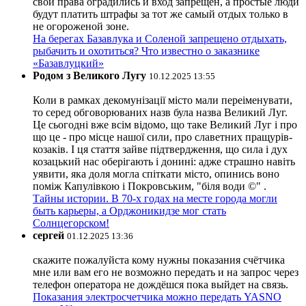
свои права оградились и вход запрещён, а простые люди
будут платить штрафы за тот же самый отдых только в
не огороженой зоне.
На берегах Базавлука и Соленой запрещено отдыхать,
рыбачить и охотиться? Что известно о заказнике
«Базавлуцкий»
Родом з Великого Лугу
10.12.2025 13:55
Коли в рамках декомунізації місто мали переіменувати,
то серед обговорюваних назв була назва Великий Луг.
Це сьогодні вже всім відомо, що таке Великий Луг і про
що це - про місце нашої сили, про славетних пращурів-
козаків. І ця стаття зайве підтвердження, що сила і дух
козацький нас оберігають і донині: адже страшно навіть
уявити, яка доля могла спіткати місто, опинись воно
поміж Капулівкою і Покровським, "біля води ©" .
Тайны истории. В 70-х годах на месте города могли
быть карьеры, а Орджоникидзе мог стать
Солнцегорском!
сергей
01.12.2025 13:36
скажите пожалуйста кому нужны показания счётчика
мне или вам его не возможно передать и на запрос через
телефон оператора не дождёшся пока выйдет на связь.
Показания электросчетчика можно передать YASNO