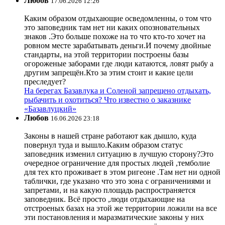
Любов
17.06.2026 12:26
Каким образом отдыхающие осведомленны, о том что
это заповедник там нет ни каких опозновательных
знаков .Это больше похоже на то что кто-то хочет на
ровном месте зарабатывать деньги.И почему двойные
стандарты, на этой территории построены базы
огороженые заборами где люди катаются, ловят рыбу а
другим запрещён.Кто за этим стоит и какие цели
преследует?
На берегах Базавлука и Соленой запрещено отдыхать,
рыбачить и охотиться? Что известно о заказнике
«Базавлуцкий»
Любов
16.06.2026 23:18
Законы в нашей стране работают как дышло, куда
повернул туда и вышло.Каким образом статус
заповедник изменил ситуацию в лучшую сторону?Это
очередное ограничение для простых людей ,темболие
для тех кто проживает в этом ригеоне .Там нет ни одной
таблички, где указано что это зона с ограничениями и
запретами, и на какую площадь распространяется
заповедник. Всё просто ,люди отдыхающие на
отстроеных базах на этой же территории ложили на все
эти постановления и маразматические законы у них