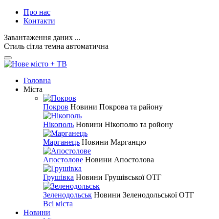
Про нас
Контакти
Завантаження даних ...
Стиль
сітла
темна
автоматична
Головна
Міста
Покров
Новини Покрова та району
Нікополь
Новини Нікополю та ройону
Марганець
Новини Марганцю
Апостолове
Новини Апостолова
Грушівка
Новини Грушівської ОТГ
Зеленодольськ
Новини Зеленодольської ОТГ
Всі міста
Новини