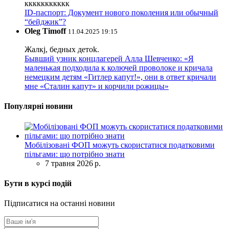
ккккккккккк
ID-паспорт: Документ нового поколения или обычный
“бейджик”?
Oleg Timoff
11.04.2025 19:15
Жалкj, бедных детok.
Бывший узник концлагерей Алла Шевченко: «Я
маленькая подходила к колючей проволоке и кричала
немецким детям «Гитлер капут!», они в ответ кричали
мне «Сталин капут» и корчили рожицы»
Популярні новини
Мобілізовані ФОП можуть скористатися податковими
пільгами: що потрібно знати
7 травня 2026 р.
Бути в курсі подій
Підписатися на останні новини