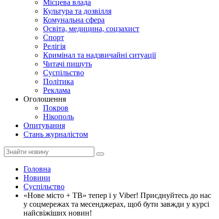
Місцева влада
Культура та дозвілля
Комунальна сфера
Освіта, медицина, соцзахист
Спорт
Релігія
Кримінал та надзвичайні ситуації
Читачі пишуть
Суспільство
Політика
Реклама
Оголошення
Покров
Нікополь
Опитування
Стань журналістом
Головна
Новини
Суспільство
«Нове місто + ТВ» тепер і у Viber! Приєднуйтесь до нас
у соцмережах та месенджерах, щоб бути завжди у курсі
найсвіжіших новин!