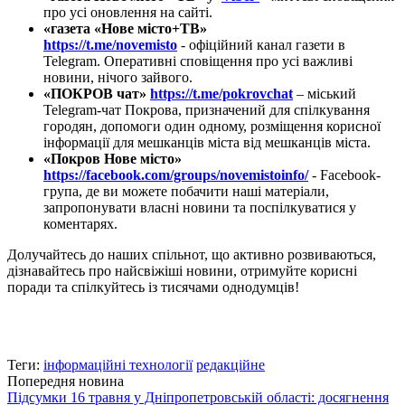
про усі оновлення на сайті.
«газета «Нове місто+ТВ»
https://t.me/novemisto
- офіційний канал газети в
Telegram. Оперативні сповіщення про усі важливі
новини, нічого зайвого.
«ПОКРОВ чат»
https://t.me/pokrovchat
– міський
Telegram-чат Покрова, призначений для спілкування
городян, допомоги один одному, розміщення корисної
інформації для мешканців міста від мешканців міста.
«Покров Нове місто»
https://facebook.com/groups/novemistoinfo/
- Facebook-
група, де ви можете побачити наші матеріали,
запропонувати власні новини та поспілкуватися у
коментарях.
Долучайтесь до наших спільнот, що активно розвиваються,
дізнавайтесь про найсвіжіші новини, отримуйте корисні
поради та спілкуйтесь із тисячами однодумців!
Теги:
інформаційні технології
редакційне
Попередня новина
Підсумки 16 травня у Дніпропетровській області: досягнення