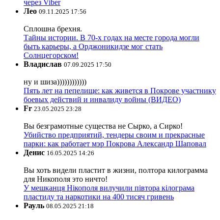
через Viber
Лео
09.11.2025 17:56
Сплошна брехня.
Тайны истории. В 70-х годах на месте города могли
быть карьеры, а Орджоникидзе мог стать
Солнцегорском!
Владислав
07.09.2025 17:50
ну и шиза))))))))))))
Пять лет на пепелище: как живется в Покрове участнику
боевых действий и инвалиду войны (ВИДЕО)
Fr
23.05.2025 23:28
Вы безграмотные существа не Сырко, а Сирко!
Убийство предприятий, тендеры своим и прекрасные
парки: как работает мэр Покрова Александр Шаповал
Денис
16.05.2025 14:26
Вы хоть видели пластит в жизни, полтора килограмма
для Никополя это ничто!
У мешканця Нікополя вилучили півтора кілограма
пластиду та наркотики на 400 тисяч гривень
Рауль
08.05.2025 21:18