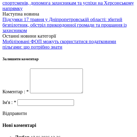
спортсменів, допомога захисникам та успіхи на Херсонському
напрямку
Наступна новина
Підсумки 17 травня у Дніпропетровській області: збитий
безпілотник, обстріл прикордонної громади та прощання із
захисником
Останні новини категорії
Мобілізовані ФОП можуть скористатися податковими
пільгами: що потрібно знати
Залишити коментар
Коментар : *
Ім'я : *
Відправити
Нові коментарі