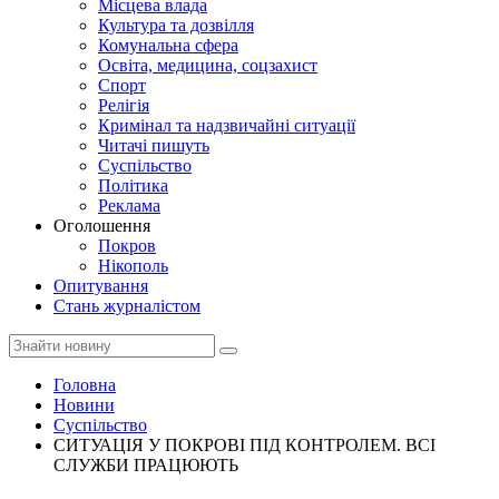
Місцева влада
Культура та дозвілля
Комунальна сфера
Освіта, медицина, соцзахист
Спорт
Релігія
Кримінал та надзвичайні ситуації
Читачі пишуть
Суспільство
Політика
Реклама
Оголошення
Покров
Нікополь
Опитування
Стань журналістом
Головна
Новини
Суспільство
СИТУАЦІЯ У ПОКРОВІ ПІД КОНТРОЛЕМ. ВСІ
СЛУЖБИ ПРАЦЮЮТЬ