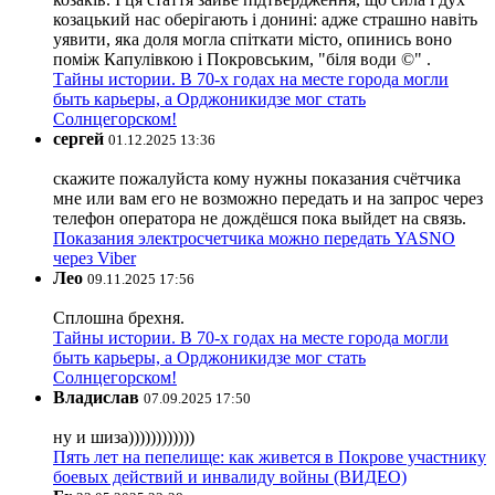
козацький нас оберігають і донині: адже страшно навіть
уявити, яка доля могла спіткати місто, опинись воно
поміж Капулівкою і Покровським, "біля води ©" .
Тайны истории. В 70-х годах на месте города могли
быть карьеры, а Орджоникидзе мог стать
Солнцегорском!
сергей
01.12.2025 13:36
скажите пожалуйста кому нужны показания счётчика
мне или вам его не возможно передать и на запрос через
телефон оператора не дождёшся пока выйдет на связь.
Показания электросчетчика можно передать YASNO
через Viber
Лео
09.11.2025 17:56
Сплошна брехня.
Тайны истории. В 70-х годах на месте города могли
быть карьеры, а Орджоникидзе мог стать
Солнцегорском!
Владислав
07.09.2025 17:50
ну и шиза))))))))))))
Пять лет на пепелище: как живется в Покрове участнику
боевых действий и инвалиду войны (ВИДЕО)