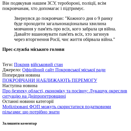
Він подякував нашим ЗСУ, теробороні, поліції, всім
покровчанам, хто допомагає і підтримує.
Звернувся до покровчан: "Кожного дня о 9 ранку
буде проходити загальнонаціональна хвилина
мовчання у пам'ять про всіх, кого забрала ця війна.
Давайте вшановувати пам'ять всіх, хто загинув
через вторгнення Росії, чиє життя обірвала війна."
Прес-служба міського голови
Теги:
Покрив
військовий стан
Джерело:
Офіційний сайт Покровської міської ради
Попередня новина
ПОКРОВЧАНИ НАБЛИЖАЮТЬ ПЕРЕМОГУ
Наступна новина
Про безпеку області, економіку та посівну: Лукашук окреслив
ситуацію на Дніпропетровщині
Останні новини категорії
Мобілізовані ФОП можуть скористатися податковими
пільгами: що потрібно знати
Залишити коментар