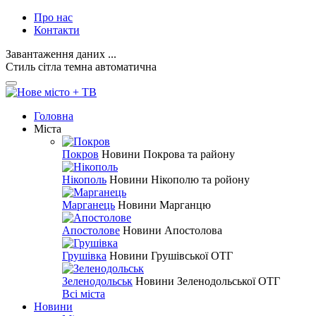
Про нас
Контакти
Завантаження даних ...
Стиль
сітла
темна
автоматична
Головна
Міста
Покров
Новини Покрова та району
Нікополь
Новини Нікополю та ройону
Марганець
Новини Марганцю
Апостолове
Новини Апостолова
Грушівка
Новини Грушівської ОТГ
Зеленодольськ
Новини Зеленодольської ОТГ
Всі міста
Новини