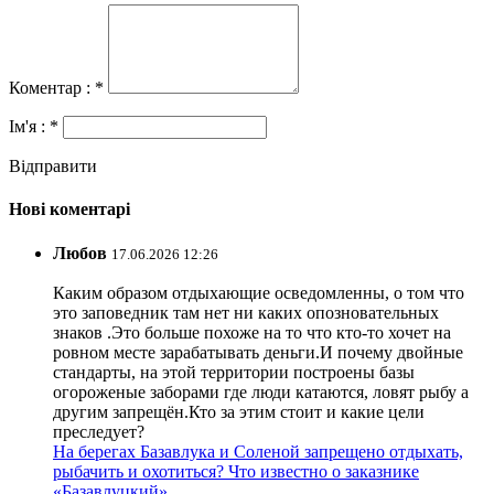
Коментар : *
Ім'я : *
Відправити
Нові коментарі
Любов
17.06.2026 12:26
Каким образом отдыхающие осведомленны, о том что
это заповедник там нет ни каких опозновательных
знаков .Это больше похоже на то что кто-то хочет на
ровном месте зарабатывать деньги.И почему двойные
стандарты, на этой территории построены базы
огороженые заборами где люди катаются, ловят рыбу а
другим запрещён.Кто за этим стоит и какие цели
преследует?
На берегах Базавлука и Соленой запрещено отдыхать,
рыбачить и охотиться? Что известно о заказнике
«Базавлуцкий»