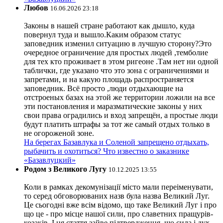
Любов
16.06.2026 23:18
Законы в нашей стране работают как дышло, куда
повернул туда и вышло.Каким образом статус
заповедник изменил ситуацию в лучшую сторону?Это
очередное ограничение для простых людей ,темболие
для тех кто проживает в этом ригеоне .Там нет ни одной
таблички, где указано что это зона с ограничениями и
запретами, и на какую площадь распространяется
заповедник. Всё просто ,люди отдыхающие на
отстроеных базах на этой же территории ложили на все
эти постановления и маразматические законы у них
свои права оградились и вход запрещён, а простые люди
будут платить штрафы за тот же самый отдых только в
не огороженой зоне.
На берегах Базавлука и Соленой запрещено отдыхать,
рыбачить и охотиться? Что известно о заказнике
«Базавлуцкий»
Родом з Великого Лугу
10.12.2025 13:55
Коли в рамках декомунізації місто мали переіменувати,
то серед обговорюваних назв була назва Великий Луг.
Це сьогодні вже всім відомо, що таке Великий Луг і про
що це - про місце нашої сили, про славетних пращурів-
козаків. І ця стаття зайве підтвердження, що сила і дух