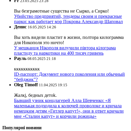
Fr
23.05.2025 23:28
Вы безграмотные существа не Сырко, а Сирко!
Убийство предприятий, тендеры своим и прекрасные
парки: как работает мэр Покрова Александр Шаповал
Денис
16.05.2025 14:26
Вы хоть видели пластит в жизни, полтора килограмма
для Никополя это ничто!
У мешканця Нікополя вилучили півтора кілограма
пластиду та наркотики на 400 тисяч гривень
Рауль
08.05.2025 21:18
ккккккккккк
ID-паспорт: Документ нового поколения или обычный
“бейджик”?
Oleg Timoff
11.04.2025 19:15
Жалкj, бедных детok.
Бывший узник концлагерей Алла Шевченко: «Я
маленькая подходила к колючей проволоке и кричала
немецким детям «Гитлер капут!», они в ответ кричали
мне «Сталин капут» и корчили рожицы»
Популярні новини