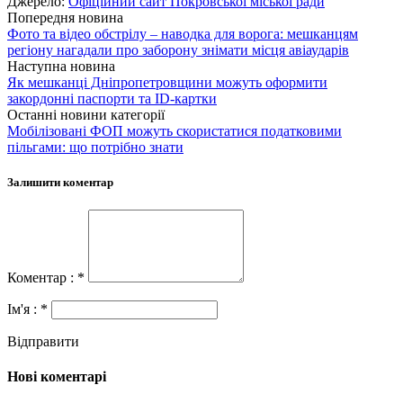
Джерело:
Офіційний сайт Покровської міської ради
Попередня новина
Фото та відео обстрілу – наводка для ворога: мешканцям
регіону нагадали про заборону знімати місця авіаударів
Наступна новина
Як мешканці Дніпропетровщини можуть оформити
закордонні паспорти та ID-картки
Останні новини категорії
Мобілізовані ФОП можуть скористатися податковими
пільгами: що потрібно знати
Залишити коментар
Коментар : *
Ім'я : *
Відправити
Нові коментарі