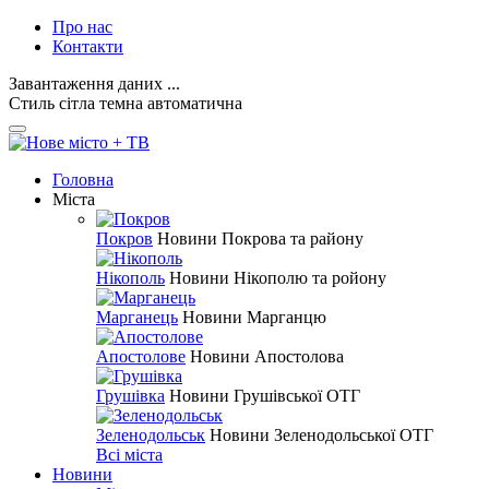
Про нас
Контакти
Завантаження даних ...
Стиль
сітла
темна
автоматична
Головна
Міста
Покров
Новини Покрова та району
Нікополь
Новини Нікополю та ройону
Марганець
Новини Марганцю
Апостолове
Новини Апостолова
Грушівка
Новини Грушівської ОТГ
Зеленодольськ
Новини Зеленодольської ОТГ
Всі міста
Новини