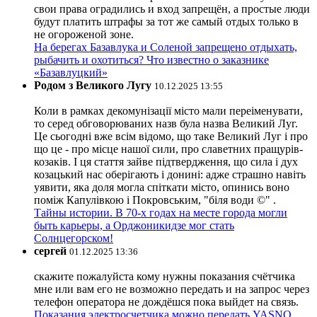
свои права оградились и вход запрещён, а простые люди
будут платить штрафы за тот же самый отдых только в
не огороженой зоне.
На берегах Базавлука и Соленой запрещено отдыхать,
рыбачить и охотиться? Что известно о заказнике
«Базавлуцкий»
Родом з Великого Лугу
10.12.2025 13:55
Коли в рамках декомунізації місто мали переіменувати,
то серед обговорюваних назв була назва Великий Луг.
Це сьогодні вже всім відомо, що таке Великий Луг і про
що це - про місце нашої сили, про славетних пращурів-
козаків. І ця стаття зайве підтвердження, що сила і дух
козацький нас оберігають і донині: адже страшно навіть
уявити, яка доля могла спіткати місто, опинись воно
поміж Капулівкою і Покровським, "біля води ©" .
Тайны истории. В 70-х годах на месте города могли
быть карьеры, а Орджоникидзе мог стать
Солнцегорском!
сергей
01.12.2025 13:36
скажите пожалуйста кому нужны показания счётчика
мне или вам его не возможно передать и на запрос через
телефон оператора не дождёшся пока выйдет на связь.
Показания электросчетчика можно передать YASNO