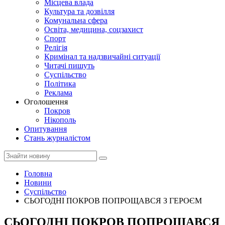
Місцева влада
Культура та дозвілля
Комунальна сфера
Освіта, медицина, соцзахист
Спорт
Релігія
Кримінал та надзвичайні ситуації
Читачі пишуть
Суспільство
Політика
Реклама
Оголошення
Покров
Нікополь
Опитування
Стань журналістом
Головна
Новини
Суспільство
СЬОГОДНІ ПОКРОВ ПОПРОЩАВСЯ З ГЕРОЄМ
СЬОГОДНІ ПОКРОВ ПОПРОЩАВСЯ