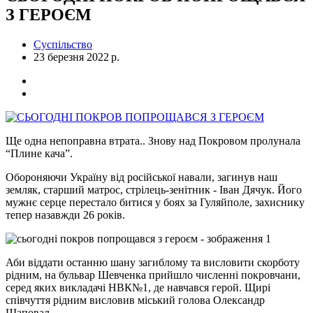
З ГЕРОЄМ
Суспільство
23 березня 2022 р.
Ще одна непоправна втрата.. Знову над Покровом пролунала
“Плине кача”.
Обороняючи Україну від російської навали, загинув наш
земляк, старший матрос, стрілець-зенітник - Іван Дячук. Його
мужнє серце перестало битися у боях за Гуляйполе, захиснику
тепер назавжди 26 років.
Аби віддати останню шану загиблому та висловити скорботу
рідним, на бульвар Шевченка прийшло численні покровчани,
серед яких викладачі НВК№1, де навчався герой. Щирі
співчуття рідним висловив міський голова Олександр
Шаповал.