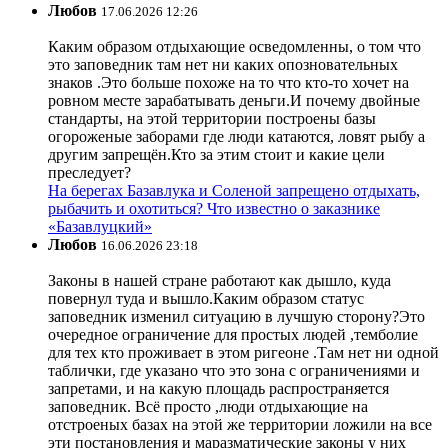
Любов
17.06.2026 12:26
Каким образом отдыхающие осведомленны, о том что
это заповедник там нет ни каких опозновательных
знаков .Это больше похоже на то что кто-то хочет на
ровном месте зарабатывать деньги.И почему двойные
стандарты, на этой территории построены базы
огороженые заборами где люди катаются, ловят рыбу а
другим запрещён.Кто за этим стоит и какие цели
преследует?
На берегах Базавлука и Соленой запрещено отдыхать,
рыбачить и охотиться? Что известно о заказнике
«Базавлуцкий»
Любов
16.06.2026 23:18
Законы в нашей стране работают как дышло, куда
повернул туда и вышло.Каким образом статус
заповедник изменил ситуацию в лучшую сторону?Это
очередное ограничение для простых людей ,темболие
для тех кто проживает в этом ригеоне .Там нет ни одной
таблички, где указано что это зона с ограничениями и
запретами, и на какую площадь распространяется
заповедник. Всё просто ,люди отдыхающие на
отстроеных базах на этой же территории ложили на все
эти постановления и маразматические законы у них