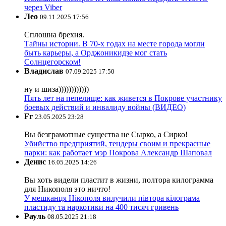
через Viber
Лео
09.11.2025 17:56
Сплошна брехня.
Тайны истории. В 70-х годах на месте города могли
быть карьеры, а Орджоникидзе мог стать
Солнцегорском!
Владислав
07.09.2025 17:50
ну и шиза))))))))))))
Пять лет на пепелище: как живется в Покрове участнику
боевых действий и инвалиду войны (ВИДЕО)
Fr
23.05.2025 23:28
Вы безграмотные существа не Сырко, а Сирко!
Убийство предприятий, тендеры своим и прекрасные
парки: как работает мэр Покрова Александр Шаповал
Денис
16.05.2025 14:26
Вы хоть видели пластит в жизни, полтора килограмма
для Никополя это ничто!
У мешканця Нікополя вилучили півтора кілограма
пластиду та наркотики на 400 тисяч гривень
Рауль
08.05.2025 21:18