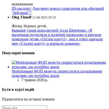
ккккккккккк
ID-паспорт: Документ нового поколения или обычный
“бейджик”?
Oleg Timoff
11.04.2025 19:15
Жалкj, бедных детok.
Бывший узник концлагерей Алла Шевченко: «Я
маленькая подходила к колючей проволоке и кричала
немецким детям «Гитлер капут!», они в ответ кричали
мне «Сталин капут» и корчили рожицы»
Популярні новини
Мобілізовані ФОП можуть скористатися податковими
пільгами: що потрібно знати
7 травня 2026 р.
Бути в курсі подій
Підписатися на останні новини