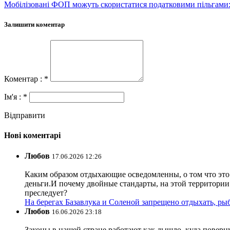
Мобілізовані ФОП можуть скористатися податковими пільгами:
Залишити коментар
Коментар : *
Ім'я : *
Відправити
Нові коментарі
Любов
17.06.2026 12:26
Каким образом отдыхающие осведомленны, о том что это з
деньги.И почему двойные стандарты, на этой территории 
преследует?
На берегах Базавлука и Соленой запрещено отдыхать, рыб
Любов
16.06.2026 23:18
Законы в нашей стране работают как дышло, куда поверн