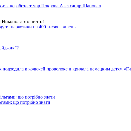
ки: как работает мэр Покрова Александр Шаповал
я Никополя это ничто!
у та наркотики на 400 тисяч гривень
бейджик”?
подходила к колючей проволоке и кричала немецким детям «Гит
гами: що потрібно знати