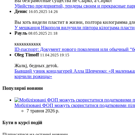
Вы безграмотные существа не Сырко, а Сирко!
Убийство предприятий, тендеры своим и прекрасные пар
Денис
16.05.2025 14:26
Вы хоть видели пластит в жизни, полтора килограмма дл
У мешканця Нікополя вилучили півтора кілограма пластид
Рауль
08.05.2025 21:18
ккккккккккк
ID-паспорт: Документ нового поколения или обычный “
Oleg Timoff
11.04.2025 19:15
Жалкj, бедных детok.
Бывший узник концлагерей Алла Шевченко: «Я маленькая 
корчили рожицы»
Популярні новини
Мобілізовані ФОП можуть скористатися податковими піль
7 травня 2026 р.
Бути в курсі подій
Підписатися на останні новини