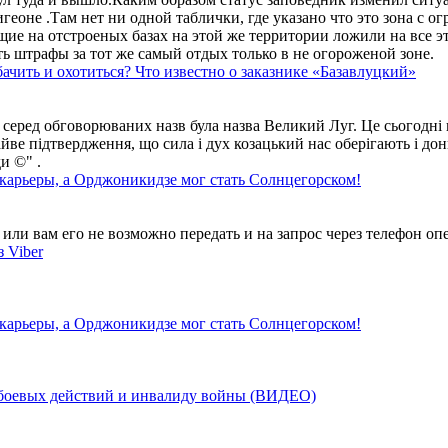
геоне .Там нет ни одной таблички, где указано что это зона с 
ие на отстроеных базах на этой же территории ложили на все э
ть штрафы за тот же самый отдых только в не огороженой зоне.
ачить и охотиться? Что известно о заказнике «Базавлуцкий»
 серед обговорюваних назв була назва Великий Луг. Це сьогодні 
айве підтвердження, що сила і дух козацький нас оберігають і дон
и ©" .
 карьеры, а Орджоникидзе мог стать Солнцегорском!
ли вам его не возможно передать и на запрос через телефон опе
 Viber
 карьеры, а Орджоникидзе мог стать Солнцегорском!
у боевых действий и инвалиду войны (ВИДЕО)