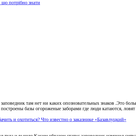
 що потрібно знати
аповедник там нет ни каких опозновательных знаков .Это больше
построены базы огороженые заборами где люди катаются, ловят 
ачить и охотиться? Что известно о заказнике «Базавлуцкий»
ул туда и вышло.Каким образом статус заповедник изменил сит