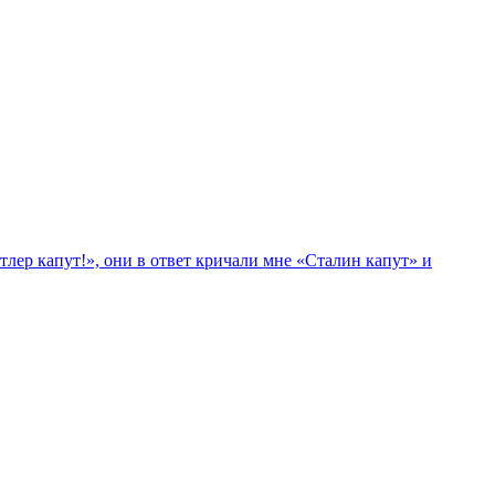
лер капут!», они в ответ кричали мне «Сталин капут» и