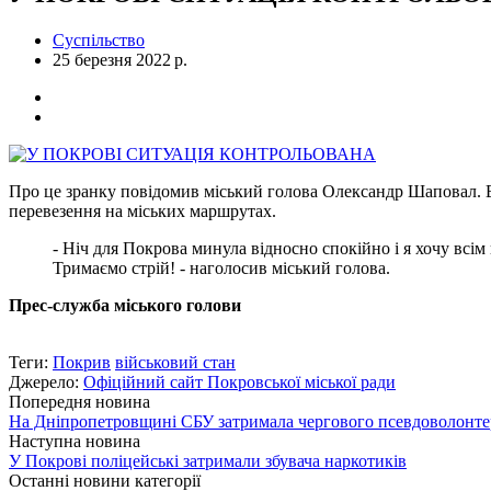
Суспільство
25 березня 2022 р.
Про це зранку повідомив міський голова Олександр Шаповал. Ві
перевезення на міських маршрутах.
- Ніч для Покрова минула відносно спокійно і я хочу вс
Тримаємо стрій! - наголосив міський голова.
Прес-служба міського голови
Теги:
Покрив
військовий стан
Джерело:
Офіційний сайт Покровської міської ради
Попередня новина
На Дніпропетровщині СБУ затримала чергового псевдоволонте
Наступна новина
У Покрові поліцейські затримали збувача наркотиків
Останні новини категорії