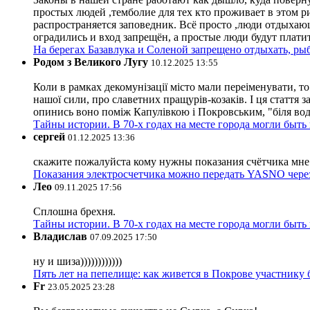
простых людей ,темболие для тех кто проживает в этом ри
распространяется заповедник. Всё просто ,люди отдыхающ
оградились и вход запрещён, а простые люди будут плати
На берегах Базавлука и Соленой запрещено отдыхать, рыб
Родом з Великого Лугу
10.12.2025 13:55
Коли в рамках декомунізації місто мали переіменувати, то
нашої сили, про славетних пращурів-козаків. І ця стаття з
опинись воно поміж Капулівкою і Покровським, "біля вод
Тайны истории. В 70-х годах на месте города могли быть
сергей
01.12.2025 13:36
скажите пожалуйста кому нужны показания счётчика мне и
Показания электросчетчика можно передать YASNO через
Лео
09.11.2025 17:56
Сплошна брехня.
Тайны истории. В 70-х годах на месте города могли быть
Владислав
07.09.2025 17:50
ну и шиза))))))))))))
Пять лет на пепелище: как живется в Покрове участник
Fr
23.05.2025 23:28