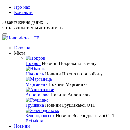
Про нас
Контакти
Завантаження даних ...
Стиль
сітла
темна
автоматична
Головна
Міста
Покров
Новини Покрова та району
Нікополь
Новини Нікополю та ройону
Марганець
Новини Марганцю
Апостолове
Новини Апостолова
Грушівка
Новини Грушівської ОТГ
Зеленодольськ
Новини Зеленодольської ОТГ
Всі міста
Новини