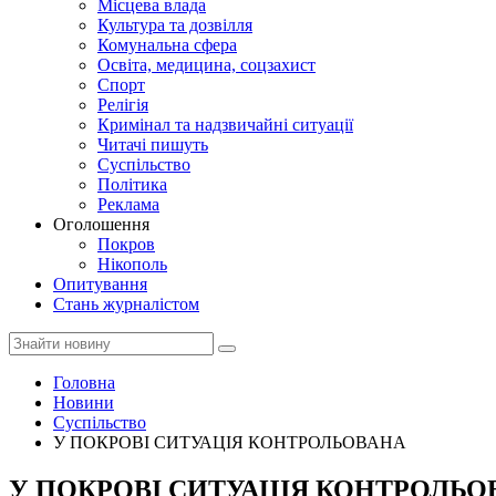
Місцева влада
Культура та дозвілля
Комунальна сфера
Освіта, медицина, соцзахист
Спорт
Релігія
Кримінал та надзвичайні ситуації
Читачі пишуть
Суспільство
Політика
Реклама
Оголошення
Покров
Нікополь
Опитування
Стань журналістом
Головна
Новини
Суспільство
У ПОКРОВІ СИТУАЦІЯ КОНТРОЛЬОВАНА
У ПОКРОВІ СИТУАЦІЯ КОНТРОЛЬО