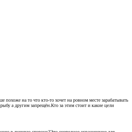
 похоже на то что кто-то хочет на ровном месте зарабатывать
рыбу а другим запрещён.Кто за этим стоит и какие цели
уацию в лучшую сторону?Это очередное ограничение для