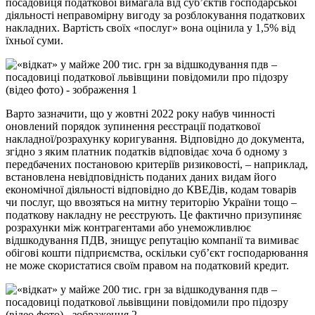
посадовиця податкової вимагала від суб’єктів господарської
діяльності неправомірну вигоду за розблокування податкових
накладних. Вартість своїх «послуг» вона оцінила у 1,5% від
їхньої суми.
Варто зазначити, що у жовтні 2022 року набув чинності
оновлений порядок зупинення реєстрації податкової
накладної/розрахунку коригування. Відповідно до документа,
згідно з яким платник податків відповідає хоча б одному з
передбачених постановою критеріїв ризиковості, – наприклад,
встановлена невідповідність поданих даних видам його
економічної діяльності відповідно до КВЕДів, кодам товарів
чи послуг, що ввозяться на митну територію України тощо –
податкову накладну не реєструють. Це фактично призупиняє
розрахунки між контрагентами або унеможливлює
відшкодування ПДВ, знищує репутацію компанії та вимиває
обігові кошти підприємства, оскільки суб’єкт господарювання
не може скористатися своїм правом на податковий кредит.