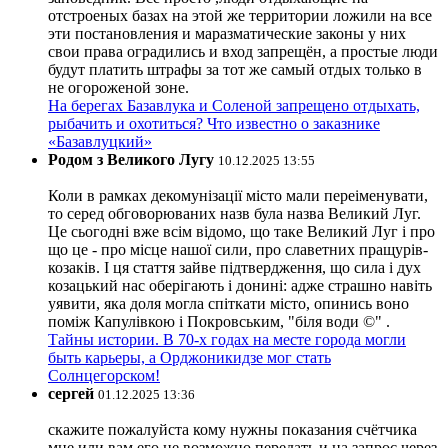
отстроеных базах на этой же территории ложили на все
эти постановления и маразматические законы у них
свои права оградились и вход запрещён, а простые люди
будут платить штрафы за тот же самый отдых только в
не огороженой зоне.
На берегах Базавлука и Соленой запрещено отдыхать,
рыбачить и охотиться? Что известно о заказнике
«Базавлуцкий»
Родом з Великого Лугу
10.12.2025 13:55
Коли в рамках декомунізації місто мали переіменувати,
то серед обговорюваних назв була назва Великий Луг.
Це сьогодні вже всім відомо, що таке Великий Луг і про
що це - про місце нашої сили, про славетних пращурів-
козаків. І ця стаття зайве підтвердження, що сила і дух
козацький нас оберігають і донині: адже страшно навіть
уявити, яка доля могла спіткати місто, опинись воно
поміж Капулівкою і Покровським, "біля води ©" .
Тайны истории. В 70-х годах на месте города могли
быть карьеры, а Орджоникидзе мог стать
Солнцегорском!
сергей
01.12.2025 13:36
скажите пожалуйста кому нужны показания счётчика
мне или вам его не возможно передать и на запрос через