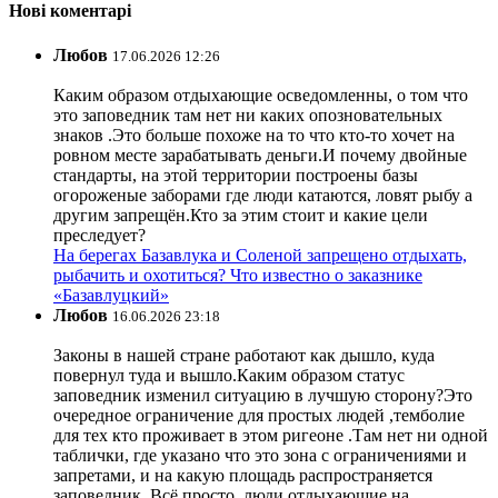
Нові коментарі
Любов
17.06.2026 12:26
Каким образом отдыхающие осведомленны, о том что
это заповедник там нет ни каких опозновательных
знаков .Это больше похоже на то что кто-то хочет на
ровном месте зарабатывать деньги.И почему двойные
стандарты, на этой территории построены базы
огороженые заборами где люди катаются, ловят рыбу а
другим запрещён.Кто за этим стоит и какие цели
преследует?
На берегах Базавлука и Соленой запрещено отдыхать,
рыбачить и охотиться? Что известно о заказнике
«Базавлуцкий»
Любов
16.06.2026 23:18
Законы в нашей стране работают как дышло, куда
повернул туда и вышло.Каким образом статус
заповедник изменил ситуацию в лучшую сторону?Это
очередное ограничение для простых людей ,темболие
для тех кто проживает в этом ригеоне .Там нет ни одной
таблички, где указано что это зона с ограничениями и
запретами, и на какую площадь распространяется
заповедник. Всё просто ,люди отдыхающие на