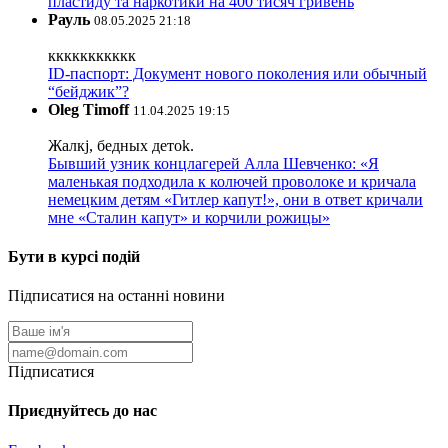
пластиду та наркотики на 400 тисяч гривень
Рауль
08.05.2025 21:18
ккккккккккк
ID-паспорт: Документ нового поколения или обычный
“бейджик”?
Oleg Timoff
11.04.2025 19:15
Жалкj, бедных детok.
Бывший узник концлагерей Алла Шевченко: «Я
маленькая подходила к колючей проволоке и кричала
немецким детям «Гитлер капут!», они в ответ кричали
мне «Сталин капут» и корчили рожицы»
Бути в курсі подій
Підписатися на останні новини
Підписатися
Приєднуйтесь до нас