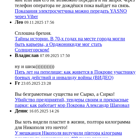
телефон оператора не дождёшся пока выйдет на связь.
Показания электросчетчика можно передать YASNO
через Viber
Лео
09.11.2025 17:56
Сплошна брехня.
Тайны истории. В 70-х годах на месте города могли
быть карьеры, а Орджоникидзе мог стать
Солнцегорском!
Владислав
07.09.2025 17:50
ну и шиза))))))))))))
Пять лет на пепелище: как живется в Покрове участнику
боевых действий и инвалиду войны (ВИДЕО)
Fr
23.05.2025 23:28
Вы безграмотные существа не Сырко, а Сирко!
Убийство предприятий, тендеры своим и прекрасные
парки: как работает мэр Покрова Александр Шаповал
Денис
16.05.2025 14:26
Вы хоть видели пластит в жизни, полтора килограмма
для Никополя это ничто!
У мешканця Нікополя вилучили півтора кілограма