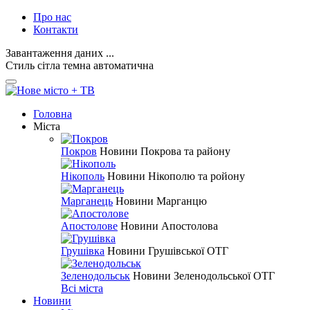
Про нас
Контакти
Завантаження даних ...
Стиль
сітла
темна
автоматична
Головна
Міста
Покров
Новини Покрова та району
Нікополь
Новини Нікополю та ройону
Марганець
Новини Марганцю
Апостолове
Новини Апостолова
Грушівка
Новини Грушівської ОТГ
Зеленодольськ
Новини Зеленодольської ОТГ
Всі міста
Новини