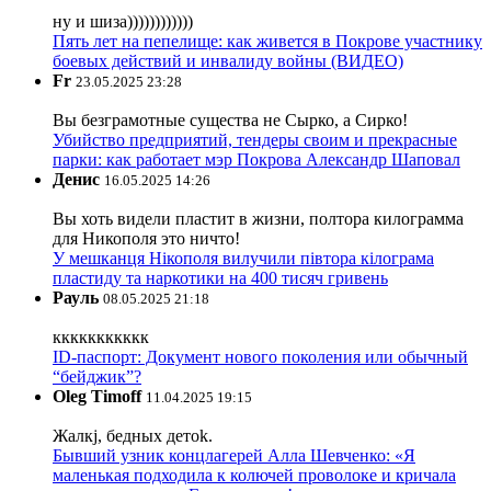
ну и шиза))))))))))))
Пять лет на пепелище: как живется в Покрове участнику
боевых действий и инвалиду войны (ВИДЕО)
Fr
23.05.2025 23:28
Вы безграмотные существа не Сырко, а Сирко!
Убийство предприятий, тендеры своим и прекрасные
парки: как работает мэр Покрова Александр Шаповал
Денис
16.05.2025 14:26
Вы хоть видели пластит в жизни, полтора килограмма
для Никополя это ничто!
У мешканця Нікополя вилучили півтора кілограма
пластиду та наркотики на 400 тисяч гривень
Рауль
08.05.2025 21:18
ккккккккккк
ID-паспорт: Документ нового поколения или обычный
“бейджик”?
Oleg Timoff
11.04.2025 19:15
Жалкj, бедных детok.
Бывший узник концлагерей Алла Шевченко: «Я
маленькая подходила к колючей проволоке и кричала