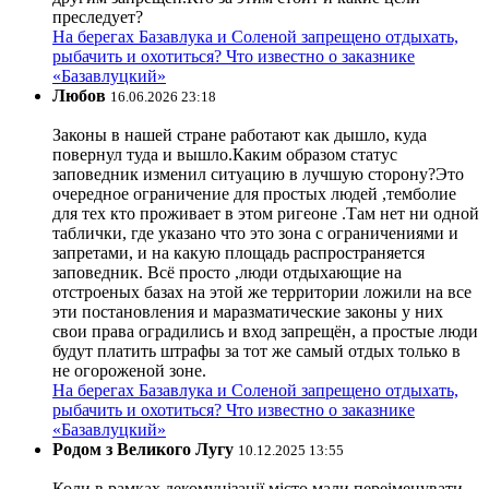
преследует?
На берегах Базавлука и Соленой запрещено отдыхать,
рыбачить и охотиться? Что известно о заказнике
«Базавлуцкий»
Любов
16.06.2026 23:18
Законы в нашей стране работают как дышло, куда
повернул туда и вышло.Каким образом статус
заповедник изменил ситуацию в лучшую сторону?Это
очередное ограничение для простых людей ,темболие
для тех кто проживает в этом ригеоне .Там нет ни одной
таблички, где указано что это зона с ограничениями и
запретами, и на какую площадь распространяется
заповедник. Всё просто ,люди отдыхающие на
отстроеных базах на этой же территории ложили на все
эти постановления и маразматические законы у них
свои права оградились и вход запрещён, а простые люди
будут платить штрафы за тот же самый отдых только в
не огороженой зоне.
На берегах Базавлука и Соленой запрещено отдыхать,
рыбачить и охотиться? Что известно о заказнике
«Базавлуцкий»
Родом з Великого Лугу
10.12.2025 13:55
Коли в рамках декомунізації місто мали переіменувати,