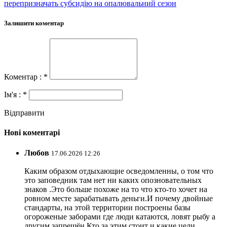
перепризначать субсидію на опалювальний сезон
Залишити коментар
Коментар : *
Ім'я : *
Відправити
Нові коментарі
Любов
17.06.2026 12:26
Каким образом отдыхающие осведомленны, о том что
это заповедник там нет ни каких опозновательных
знаков .Это больше похоже на то что кто-то хочет на
ровном месте зарабатывать деньги.И почему двойные
стандарты, на этой территории построены базы
огороженые заборами где люди катаются, ловят рыбу а
другим запрещён.Кто за этим стоит и какие цели