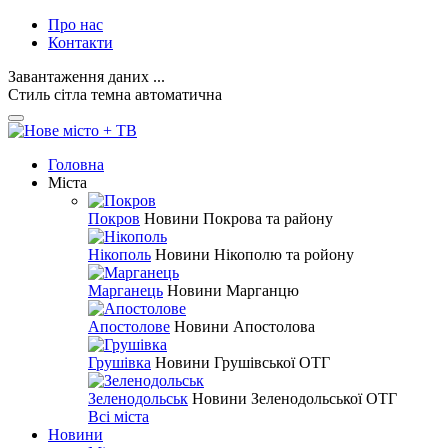
Про нас
Контакти
Завантаження даних ...
Стиль
сітла
темна
автоматична
Головна
Міста
Покров
Новини Покрова та району
Нікополь
Новини Нікополю та ройону
Марганець
Новини Марганцю
Апостолове
Новини Апостолова
Грушівка
Новини Грушівської ОТГ
Зеленодольськ
Новини Зеленодольської ОТГ
Всі міста
Новини