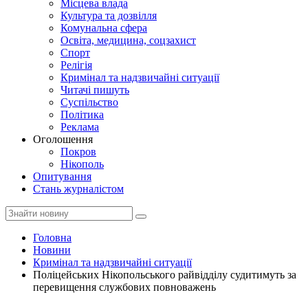
Місцева влада
Культура та дозвілля
Комунальна сфера
Освіта, медицина, соцзахист
Спорт
Релігія
Кримінал та надзвичайні ситуації
Читачі пишуть
Суспільство
Політика
Реклама
Оголошення
Покров
Нікополь
Опитування
Стань журналістом
Головна
Новини
Кримінал та надзвичайні ситуації
Поліцейських Нікопольського райвідділу судитимуть за
перевищення службових повноважень