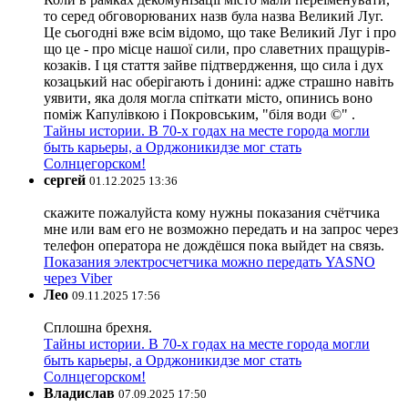
то серед обговорюваних назв була назва Великий Луг.
Це сьогодні вже всім відомо, що таке Великий Луг і про
що це - про місце нашої сили, про славетних пращурів-
козаків. І ця стаття зайве підтвердження, що сила і дух
козацький нас оберігають і донині: адже страшно навіть
уявити, яка доля могла спіткати місто, опинись воно
поміж Капулівкою і Покровським, "біля води ©" .
Тайны истории. В 70-х годах на месте города могли
быть карьеры, а Орджоникидзе мог стать
Солнцегорском!
сергей
01.12.2025 13:36
скажите пожалуйста кому нужны показания счётчика
мне или вам его не возможно передать и на запрос через
телефон оператора не дождёшся пока выйдет на связь.
Показания электросчетчика можно передать YASNO
через Viber
Лео
09.11.2025 17:56
Сплошна брехня.
Тайны истории. В 70-х годах на месте города могли
быть карьеры, а Орджоникидзе мог стать
Солнцегорском!
Владислав
07.09.2025 17:50