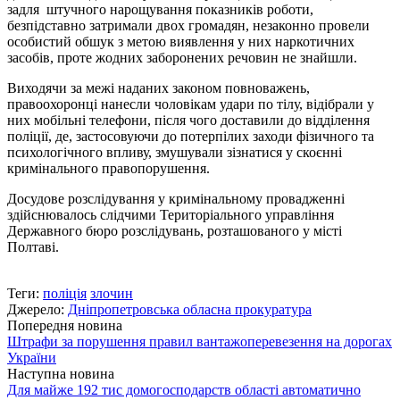
задля штучного нарощування показників роботи,
безпідставно затримали двох громадян, незаконно провели
особистий обшук з метою виявлення у них наркотичних
засобів, проте жодних заборонених речовин не знайшли.
Виходячи за межі наданих законом повноважень,
правоохоронці нанесли чоловікам удари по тілу, відібрали у
них мобільні телефони, після чого доставили до відділення
поліції, де, застосовуючи до потерпілих заходи фізичного та
психологічного впливу, змушували зізнатися у скоєнні
кримінального правопорушення.
Досудове розслідування у кримінальному провадженні
здійснювалось слідчими Територіального управління
Державного бюро розслідувань, розташованого у місті
Полтаві.
Теги:
поліція
злочин
Джерело:
Дніпропетровська обласна прокуратура
Попередня новина
Штрафи за порушення правил вантажо­перевезення на дорогах
України
Наступна новина
Для майже 192 тис домогосподарств області автоматично