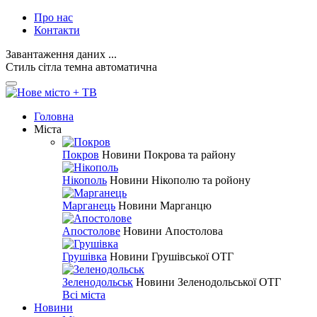
Про нас
Контакти
Завантаження даних ...
Стиль
сітла
темна
автоматична
Головна
Міста
Покров
Новини Покрова та району
Нікополь
Новини Нікополю та ройону
Марганець
Новини Марганцю
Апостолове
Новини Апостолова
Грушівка
Новини Грушівської ОТГ
Зеленодольськ
Новини Зеленодольської ОТГ
Всі міста
Новини