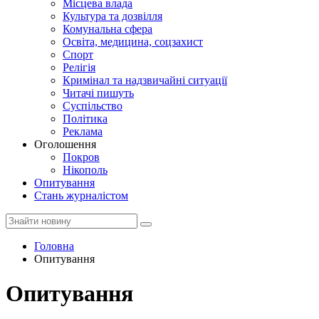
Місцева влада
Культура та дозвілля
Комунальна сфера
Освіта, медицина, соцзахист
Спорт
Релігія
Кримінал та надзвичайні ситуації
Читачі пишуть
Суспільство
Політика
Реклама
Оголошення
Покров
Нікополь
Опитування
Стань журналістом
Головна
Опитування
Опитування