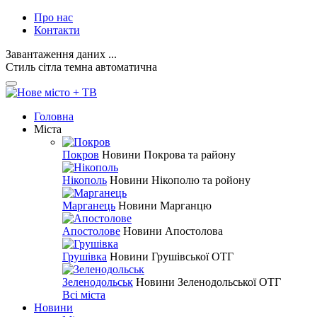
Про нас
Контакти
Завантаження даних ...
Стиль
сітла
темна
автоматична
Головна
Міста
Покров
Новини Покрова та району
Нікополь
Новини Нікополю та ройону
Марганець
Новини Марганцю
Апостолове
Новини Апостолова
Грушівка
Новини Грушівської ОТГ
Зеленодольськ
Новини Зеленодольської ОТГ
Всі міста
Новини