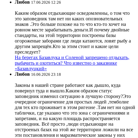
Любов
17.06.2026 12:26
Каким образом отдыхающие осведомленны, о том что
это заповедник там нет ни каких опозновательных
знаков .Это больше похоже на то что кто-то хочет на
ровном месте зарабатывать деньги.И почему двойные
стандарты, на этой территории построены базы
огороженые заборами где люди катаются, ловят рыбу а
другим запрещён.Кто за этим стоит и какие цели
преследует?
На берегах Базавлука и Соленой запрещено отдыхать,
рыбачить и охотиться? Что известно о заказнике
«Базавлуцкий»
Любов
16.06.2026 23:18
Законы в нашей стране работают как дышло, куда
повернул туда и вышло.Каким образом статус
заповедник изменил ситуацию в лучшую сторону?Это
очередное ограничение для простых людей ,темболие
для тех кто проживает в этом ригеоне .Там нет ни одной
таблички, где указано что это зона с ограничениями и
запретами, и на какую площадь распространяется
заповедник. Всё просто ,люди отдыхающие на
отстроеных базах на этой же территории ложили на все
эти постановления и маразматические законы у них