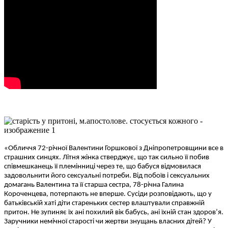
«Обличчя 72-річної Валентини Горшкової з Дніпропетровщини все в
страшних синцях. Літня жінка стверджує, що так сильно її побив
співмешканець її племінниці через те, що бабуся відмовилася
задовольнити його сексуальні потреби. Від побоїв і сексуальних
домагань Валентина та її старша сестра, 78-річна Галина
Короченцева, потерпають не вперше. Сусіди розповідають, що у
батьківській хаті діти стареньких сестер влаштували справжній
притон. Не зупиняє їх ані похилий вік бабусь, ані їхній стан здоров’я.
Заручники немічної старості чи жертви знущань власних дітей? У