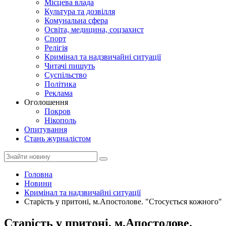
Місцева влада
Культура та дозвілля
Комунальна сфера
Освіта, медицина, соцзахист
Спорт
Релігія
Кримінал та надзвичайні ситуації
Читачі пишуть
Суспільство
Політика
Реклама
Оголошення
Покров
Нікополь
Опитування
Стань журналістом
Головна
Новини
Кримінал та надзвичайні ситуації
Старість у притоні, м.Апостолове. "Стосується кожного"
Старість у притоні, м.Апостолове.