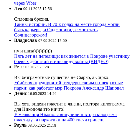
через Viber
Лео
09.11.2025 17:56
Сплошна брехня.
Тайны истории. В 70-х годах на месте города могли
быть карьеры, а Орджоникидзе мог стать
Солнцегорском!
Владислав
07.09.2025 17:50
ну и шиза))))))))))))
Пять лет на пепелище: как живется в Покрове участнику
боевых действий и инвалиду войны (ВИДЕО)
Fr
23.05.2025 23:28
Вы безграмотные существа не Сырко, а Сирко!
Убийство предприятий, тендеры своим и прекрасные
парки: как работает мэр Покрова Александр Шаповал
Денис
16.05.2025 14:26
Вы хоть видели пластит в жизни, полтора килограмма
для Никополя это ничто!
У мешканця Нікополя вилучили півтора кілограма
пластиду та наркотики на 400 тисяч гривень
Рауль
08.05.2025 21:18