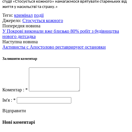
студії «Стосується кожного» намагаємося врятувати стареньких від
життя у насильстві та страху.»
Теги:
кримінал
події
Джерело:
Стосується кожного
Попередня новина
У Покрові виконали вже близько 80% робіт з будівництва
нового дитсадка
Наступна новина
Активисты с Апостолово реставрируют остановки
Залишити коментар
Коментар : *
Ім'я : *
Відправити
Нові коментарі