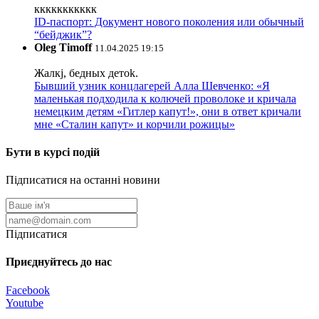
ккккккккккк
ID-паспорт: Документ нового поколения или обычный
“бейджик”?
Oleg Timoff
11.04.2025 19:15
Жалкj, бедных детok.
Бывший узник концлагерей Алла Шевченко: «Я
маленькая подходила к колючей проволоке и кричала
немецким детям «Гитлер капут!», они в ответ кричали
мне «Сталин капут» и корчили рожицы»
Бути в курсі подій
Підписатися на останні новини
Підписатися
Приєднуйтесь до нас
Facebook
Youtube