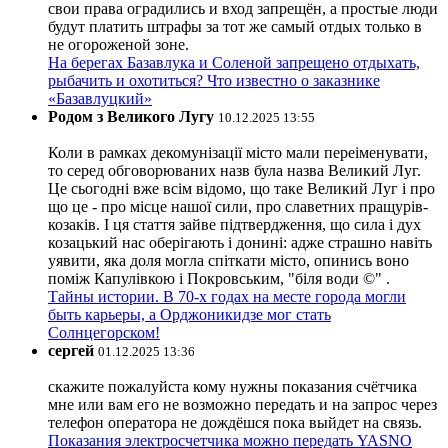
свои права оградились и вход запрещён, а простые люди
будут платить штрафы за тот же самый отдых только в
не огороженой зоне.
На берегах Базавлука и Соленой запрещено отдыхать,
рыбачить и охотиться? Что известно о заказнике
«Базавлуцкий»
Родом з Великого Лугу
10.12.2025 13:55
Коли в рамках декомунізації місто мали переіменувати,
то серед обговорюваних назв була назва Великий Луг.
Це сьогодні вже всім відомо, що таке Великий Луг і про
що це - про місце нашої сили, про славетних пращурів-
козаків. І ця стаття зайве підтвердження, що сила і дух
козацький нас оберігають і донині: адже страшно навіть
уявити, яка доля могла спіткати місто, опинись воно
поміж Капулівкою і Покровським, "біля води ©" .
Тайны истории. В 70-х годах на месте города могли
быть карьеры, а Орджоникидзе мог стать
Солнцегорском!
сергей
01.12.2025 13:36
скажите пожалуйста кому нужны показания счётчика
мне или вам его не возможно передать и на запрос через
телефон оператора не дождёшся пока выйдет на связь.
Показания электросчетчика можно передать YASNO