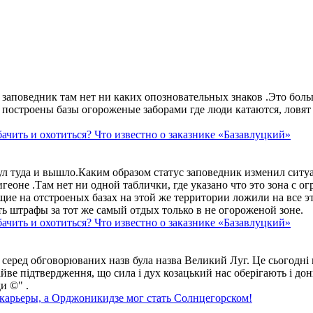
аповедник там нет ни каких опозновательных знаков .Это больше
построены базы огороженые заборами где люди катаются, ловят 
ачить и охотиться? Что известно о заказнике «Базавлуцкий»
ул туда и вышло.Каким образом статус заповедник изменил сит
геоне .Там нет ни одной таблички, где указано что это зона с 
ие на отстроеных базах на этой же территории ложили на все э
ть штрафы за тот же самый отдых только в не огороженой зоне.
ачить и охотиться? Что известно о заказнике «Базавлуцкий»
 серед обговорюваних назв була назва Великий Луг. Це сьогодні 
айве підтвердження, що сила і дух козацький нас оберігають і дон
и ©" .
 карьеры, а Орджоникидзе мог стать Солнцегорском!