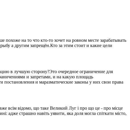
 похоже на то что кто-то хочет на ровном месте зарабатывать
рыбу а другим запрещён.Кто за этим стоит и какие цели
уацию в лучшую сторону?Это очередное ограничение для
ограничениями и запретами, и на какую площадь
ти постановления и маразматические законы у них свои права
вже всім відомо, що таке Великий Луг і про що це - про місце
ині: адже страшно навіть уявити, яка доля могла спіткати місто,