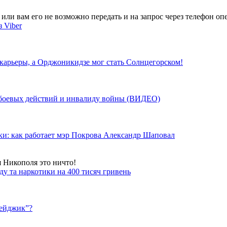
ли вам его не возможно передать и на запрос через телефон опе
 Viber
 карьеры, а Орджоникидзе мог стать Солнцегорском!
у боевых действий и инвалиду войны (ВИДЕО)
ки: как работает мэр Покрова Александр Шаповал
я Никополя это ничто!
у та наркотики на 400 тисяч гривень
бейджик”?