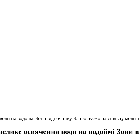
я води на водоймі Зони відпочинку. Запрошуємо на спільну молит
я велике освячення води на водоймі Зони