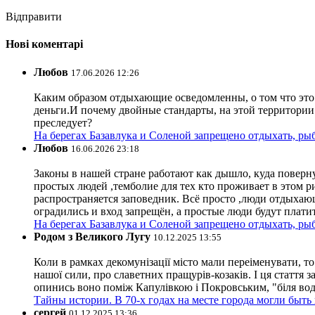
Відправити
Нові коментарі
Любов
17.06.2026 12:26
Каким образом отдыхающие осведомленны, о том что это з
деньги.И почему двойные стандарты, на этой территории 
преследует?
На берегах Базавлука и Соленой запрещено отдыхать, рыб
Любов
16.06.2026 23:18
Законы в нашей стране работают как дышло, куда поверн
простых людей ,темболие для тех кто проживает в этом ри
распространяется заповедник. Всё просто ,люди отдыхающ
оградились и вход запрещён, а простые люди будут плати
На берегах Базавлука и Соленой запрещено отдыхать, рыб
Родом з Великого Лугу
10.12.2025 13:55
Коли в рамках декомунізації місто мали переіменувати, то
нашої сили, про славетних пращурів-козаків. І ця стаття з
опинись воно поміж Капулівкою і Покровським, "біля вод
Тайны истории. В 70-х годах на месте города могли быть
сергей
01.12.2025 13:36