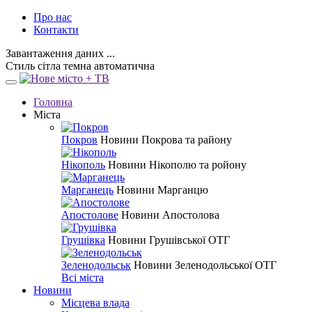
Про нас
Контакти
Завантаження даних ...
Стиль
сітла
темна
автоматична
Головна
Міста
Покров
Новини Покрова та району
Нікополь
Новини Нікополю та ройону
Марганець
Новини Марганцю
Апостолове
Новини Апостолова
Грушівка
Новини Грушівської ОТГ
Зеленодольськ
Новини Зеленодольської ОТГ
Всі міста
Новини
Місцева влада