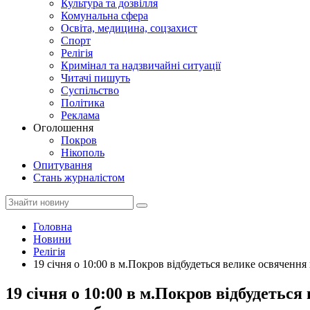
Культура та дозвілля
Комунальна сфера
Освіта, медицина, соцзахист
Спорт
Релігія
Кримінал та надзвичайні ситуації
Читачі пишуть
Суспільство
Політика
Реклама
Оголошення
Покров
Нікополь
Опитування
Стань журналістом
Головна
Новини
Релігія
19 січня о 10:00 в м.Покров відбудеться велике освяченн
19 січня о 10:00 в м.Покров відбудетьс