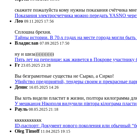
скажите пожалуйста кому нужны показания счётчика мне и
Показания электросчетчика можно передать YASNO через
Лео
09.11.2025 17:56
Сплошна брехня.
Тайны истории. В 70-х годах на месте города могли быть
Владислав
07.09.2025 17:50
ну и шиза))))))))))))
Пять лет на пепелище: как живется в Покрове участник
Fr
23.05.2025 23:28
Вы безграмотные существа не Сырко, а Сирко!
Убийство предприятий, тендеры своим и прекрасные пар
Денис
16.05.2025 14:26
Вы хоть видели пластит в жизни, полтора килограмма дл
У мешканця Нікополя вилучили півтора кілограма пластид
Рауль
08.05.2025 21:18
ккккккккккк
ID-паспорт: Документ нового поколения или обычный “
Oleg Timoff
11.04.2025 19:15