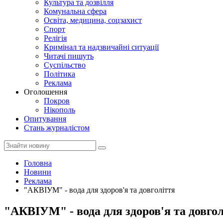
Культура та дозвілля
Комунальна сфера
Освіта, медицина, соцзахист
Спорт
Релігія
Кримінал та надзвичайні ситуації
Читачі пишуть
Суспільство
Політика
Реклама
Оголошення
Покров
Нікополь
Опитування
Стань журналістом
Головна
Новини
Реклама
"АКВІУМ" - вода для здоров'я та довголіття
"АКВІУМ" - вода для здоров'я та довгол