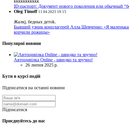
ккккккккккк
ID-паспорт: Документ нового поколения или обычный “
Oleg Timoff
11.04.2025 19:15
Жалкj, бедных детok.
Бывший узник концлагерей Алла Шевченко: «Я маленькая 
корчили рожицы»
Популярні новини
Автоцивілка Online - швидко та зручно!
26 липня 2025 р.
Бути в курсі подій
Підписатися на останні новини
Підписатися
Приєднуйтесь до нас