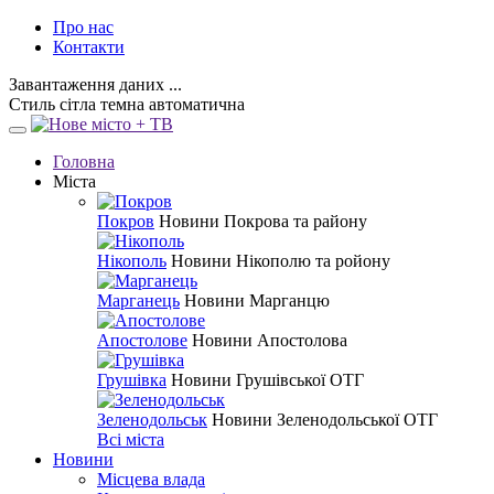
Про нас
Контакти
Завантаження даних ...
Стиль
сітла
темна
автоматична
Головна
Міста
Покров
Новини Покрова та району
Нікополь
Новини Нікополю та ройону
Марганець
Новини Марганцю
Апостолове
Новини Апостолова
Грушівка
Новини Грушівської ОТГ
Зеленодольськ
Новини Зеленодольської ОТГ
Всі міста
Новини
Місцева влада