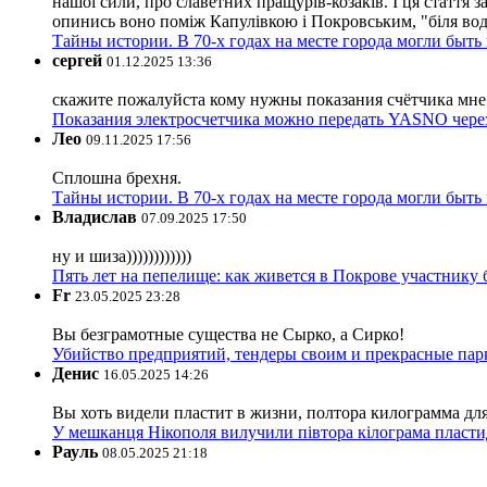
нашої сили, про славетних пращурів-козаків. І ця стаття з
опинись воно поміж Капулівкою і Покровським, "біля вод
Тайны истории. В 70-х годах на месте города могли быть
сергей
01.12.2025 13:36
скажите пожалуйста кому нужны показания счётчика мне и
Показания электросчетчика можно передать YASNO через
Лео
09.11.2025 17:56
Сплошна брехня.
Тайны истории. В 70-х годах на месте города могли быть
Владислав
07.09.2025 17:50
ну и шиза))))))))))))
Пять лет на пепелище: как живется в Покрове участник
Fr
23.05.2025 23:28
Вы безграмотные существа не Сырко, а Сирко!
Убийство предприятий, тендеры своим и прекрасные пар
Денис
16.05.2025 14:26
Вы хоть видели пластит в жизни, полтора килограмма дл
У мешканця Нікополя вилучили півтора кілограма пластид
Рауль
08.05.2025 21:18