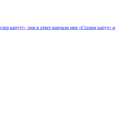
лер капут!», они в ответ кричали мне «Сталин капут» и