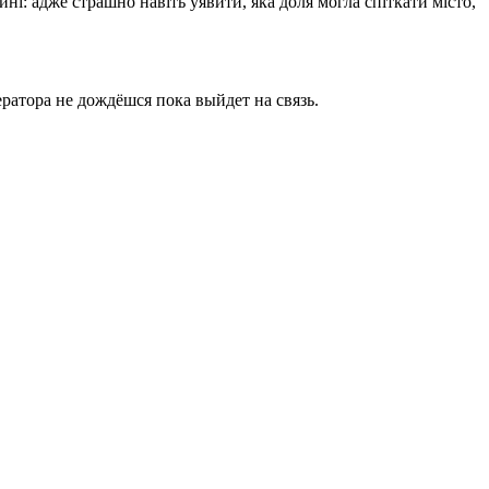
ині: адже страшно навіть уявити, яка доля могла спіткати місто,
ратора не дождёшся пока выйдет на связь.