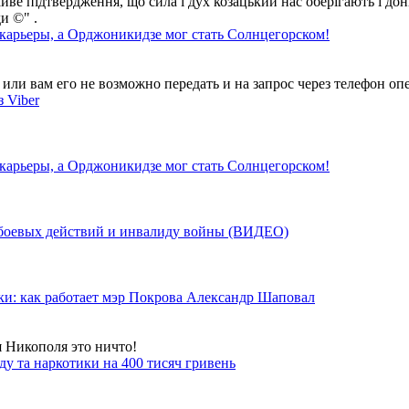
айве підтвердження, що сила і дух козацький нас оберігають і дон
и ©" .
 карьеры, а Орджоникидзе мог стать Солнцегорском!
ли вам его не возможно передать и на запрос через телефон опе
 Viber
 карьеры, а Орджоникидзе мог стать Солнцегорском!
у боевых действий и инвалиду войны (ВИДЕО)
ки: как работает мэр Покрова Александр Шаповал
я Никополя это ничто!
у та наркотики на 400 тисяч гривень