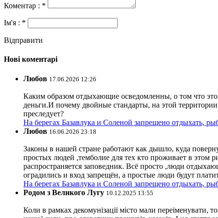
Коментар : *
Ім'я : *
Відправити
Нові коментарі
Любов
17.06.2026 12:26
Каким образом отдыхающие осведомленны, о том что это з
деньги.И почему двойные стандарты, на этой территории 
преследует?
На берегах Базавлука и Соленой запрещено отдыхать, рыб
Любов
16.06.2026 23:18
Законы в нашей стране работают как дышло, куда поверн
простых людей ,темболие для тех кто проживает в этом ри
распространяется заповедник. Всё просто ,люди отдыхающ
оградились и вход запрещён, а простые люди будут плати
На берегах Базавлука и Соленой запрещено отдыхать, рыб
Родом з Великого Лугу
10.12.2025 13:55
Коли в рамках декомунізації місто мали переіменувати, то