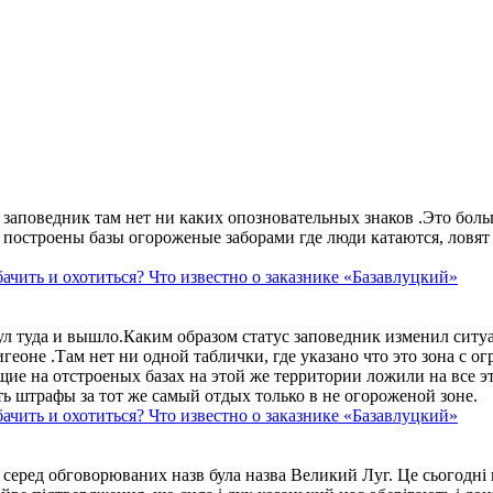
аповедник там нет ни каких опозновательных знаков .Это больше
построены базы огороженые заборами где люди катаются, ловят 
ачить и охотиться? Что известно о заказнике «Базавлуцкий»
ул туда и вышло.Каким образом статус заповедник изменил сит
геоне .Там нет ни одной таблички, где указано что это зона с 
ие на отстроеных базах на этой же территории ложили на все э
ть штрафы за тот же самый отдых только в не огороженой зоне.
ачить и охотиться? Что известно о заказнике «Базавлуцкий»
 серед обговорюваних назв була назва Великий Луг. Це сьогодні 