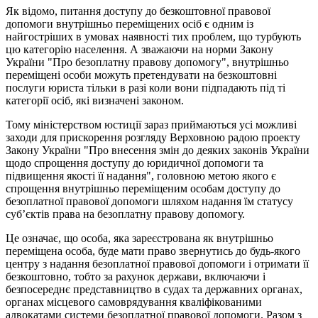
Як відомо, питання доступу до безкоштовної правової
допомоги внутрішньо переміщених осіб є одним із
найгостріших в умовах наявності тих проблем, що турбують
цю категорію населення. А зважаючи на норми Закону
України "Про безоплатну правову допомогу", внутрішньо
переміщені особи можуть претендувати на безкоштовні
послуги юриста тільки в разі коли вони підпадають під ті
категорії осіб, які визначені законом.
Тому міністерством юстиції зараз приймаються усі можливі
заходи для прискорення розгляду Верховною радою проекту
Закону України "Про внесення змін до деяких законів України
щодо спрощення доступу до юридичної допомоги та
підвищення якості її надання", головною метою якого є
спрощення внутрішньо переміщеним особам доступу до
безоплатної правової допомоги шляхом надання їм статусу
суб’єктів права на безоплатну правову допомогу.
Це означає, що особа, яка зареєстрована як внутрішньо
переміщена особа, буде мати право звернутись до будь-якого
центру з надання безоплатної правової допомоги і отримати її
безкоштовно, тобто за рахунок держави, включаючи і
безпосереднє представництво в судах та державних органах,
органах місцевого самоврядування кваліфікованими
адвокатами системи безоплатної правової допомоги. Разом з