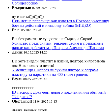
Солнцегорском!
Владислав
07.09.2025 17:50
ну и шиза))))))))))))
Пять лет на пепелище: как живется в Покрове участнику
боевых действий и инвалиду войны (ВИДЕО)
Fr
23.05.2025 23:28
Вы безграмотные существа не Сырко, а Сирко!
Убийство предприятий, тендеры своим и прекрасные
парки: как работает мэр Покрова Александр Шаповал
Денис
16.05.2025 14:26
Вы хоть видели пластит в жизни, полтора килограмма
для Никополя это ничто!
У мешканця Нікополя вилучили півтора кілограма
пластиду та наркотики на 400 тисяч гривень
Рауль
08.05.2025 21:18
ккккккккккк
ID-паспорт: Документ нового поколения или обычный
“бейджик”?
Oleg Timoff
11.04.2025 19:15
Жалкj, бедных детok.