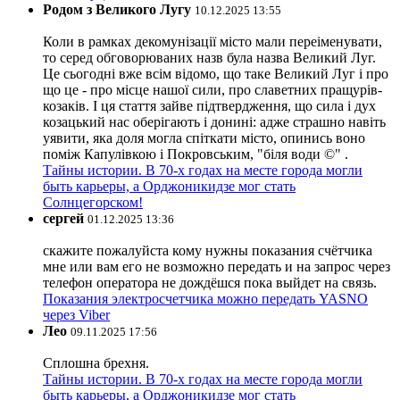
Родом з Великого Лугу
10.12.2025 13:55
Коли в рамках декомунізації місто мали переіменувати,
то серед обговорюваних назв була назва Великий Луг.
Це сьогодні вже всім відомо, що таке Великий Луг і про
що це - про місце нашої сили, про славетних пращурів-
козаків. І ця стаття зайве підтвердження, що сила і дух
козацький нас оберігають і донині: адже страшно навіть
уявити, яка доля могла спіткати місто, опинись воно
поміж Капулівкою і Покровським, "біля води ©" .
Тайны истории. В 70-х годах на месте города могли
быть карьеры, а Орджоникидзе мог стать
Солнцегорском!
сергей
01.12.2025 13:36
скажите пожалуйста кому нужны показания счётчика
мне или вам его не возможно передать и на запрос через
телефон оператора не дождёшся пока выйдет на связь.
Показания электросчетчика можно передать YASNO
через Viber
Лео
09.11.2025 17:56
Сплошна брехня.
Тайны истории. В 70-х годах на месте города могли
быть карьеры, а Орджоникидзе мог стать