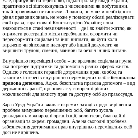
Але, прибувши на територію, підконтрольну владі України,
практично всі зіштовхнулись з численними як побутовими,
так й правовими питаннями. Людина, не маючи необхідного
рівня правових знань, не може у повному обсязі реалізовувати
свої права, гарантовані Конституцією України; вона
знаходиться в стані невизначеності – де і як знайти житло, як
отримати реєстрацію місця перебування, оформити чи
переоформити соціальні та інші виплати, як бути коли
втрачено чи зіпсовано паспорт або інший документ, як
вирішити трудові, сімейні, майнові та безліч інших питань.
Внутрішньо переміщені особи – це вразлива соціальна група,
яка потребує підтримки та допомоги в різних сферах життя.
Однією з головних гарантій дотримання прав, свобод та
законних інтересів внутрішньо переміщених осіб є
безоплатна
правова допомога.
Адже, безоплатна правова допомога – вид
державної гарантії, що полягає у створенні рівних
можливостей для захисту прав та доступу осіб до правосуддя.
Зараз Уряд України вживає окремих заходів щодо вирішення
проблем вимушено переміщених осіб, багато зусиль
докладають міжнародні організації, волонтери, благодійні
організації та окремі громадяни. Але на сьогодні проблема
забезпечення дотримання прав внутрішньо переміщених осіб
досі не вирішена.