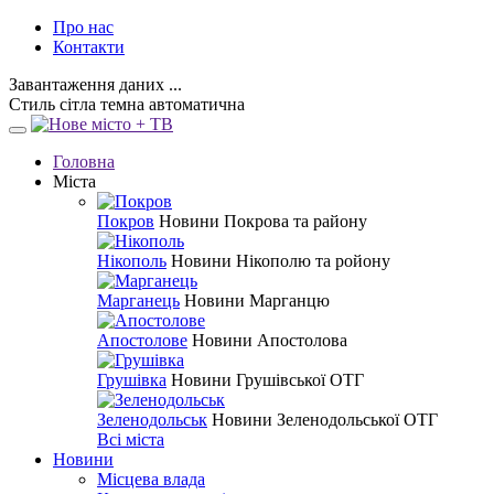
Про нас
Контакти
Завантаження даних ...
Стиль
сітла
темна
автоматична
Головна
Міста
Покров
Новини Покрова та району
Нікополь
Новини Нікополю та ройону
Марганець
Новини Марганцю
Апостолове
Новини Апостолова
Грушівка
Новини Грушівської ОТГ
Зеленодольськ
Новини Зеленодольської ОТГ
Всі міста
Новини
Місцева влада