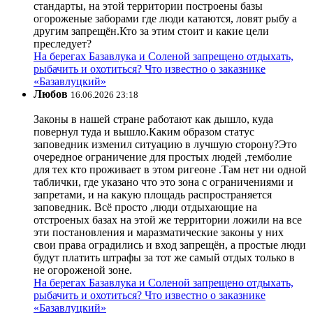
стандарты, на этой территории построены базы
огороженые заборами где люди катаются, ловят рыбу а
другим запрещён.Кто за этим стоит и какие цели
преследует?
На берегах Базавлука и Соленой запрещено отдыхать,
рыбачить и охотиться? Что известно о заказнике
«Базавлуцкий»
Любов
16.06.2026 23:18
Законы в нашей стране работают как дышло, куда
повернул туда и вышло.Каким образом статус
заповедник изменил ситуацию в лучшую сторону?Это
очередное ограничение для простых людей ,темболие
для тех кто проживает в этом ригеоне .Там нет ни одной
таблички, где указано что это зона с ограничениями и
запретами, и на какую площадь распространяется
заповедник. Всё просто ,люди отдыхающие на
отстроеных базах на этой же территории ложили на все
эти постановления и маразматические законы у них
свои права оградились и вход запрещён, а простые люди
будут платить штрафы за тот же самый отдых только в
не огороженой зоне.
На берегах Базавлука и Соленой запрещено отдыхать,
рыбачить и охотиться? Что известно о заказнике
«Базавлуцкий»