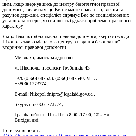
цим, якщо звернувшись до центру безоплатної правової
допомоги, виявиться що Ви не маєте права на адвоката за
рахунок держави, спеціаліст спрямує Вас до спеціалізованих
установ-партнерів, які вирішать будь-які проблеми правового
характеру.
Якщо Вам потрібна якісна правова допомога, звертайтесь до
Нікопольського місцевого центру з надання безоплатної
вторинної правової допомоги!
Ми знаходимось за адресою:
м. Нікополь, проспект Трубників 43,
Тел. (0566) 687523, (0566) 687540, МТС
+380661773774;
E-mail: Nikopol.dnipro@legalaid.gov.ua ,
Skype: nmc0661773774,
Графік роботи : Пн.- Пт. з 8.00 -17.00, Сб.- Нд.
Вихідні дні
Попередня новина
ЗАО «Оветри» впервые за 10 лет перечислила пенсионные