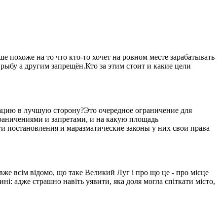
 похоже на то что кто-то хочет на ровном месте зарабатывать
рыбу а другим запрещён.Кто за этим стоит и какие цели
уацию в лучшую сторону?Это очередное ограничение для
ограничениями и запретами, и на какую площадь
ти постановления и маразматические законы у них свои права
вже всім відомо, що таке Великий Луг і про що це - про місце
ині: адже страшно навіть уявити, яка доля могла спіткати місто,