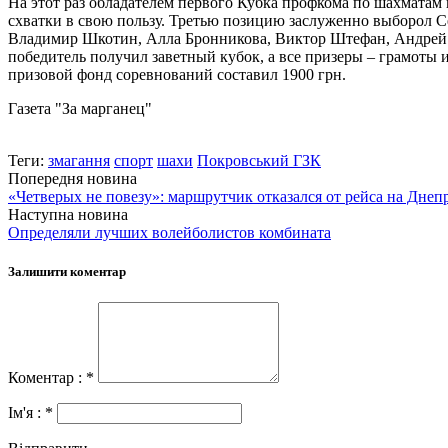
На этот раз обладателем первого Кубка профкома по шахматам 
схватки в свою пользу. Третью позицию заслуженно выборол Се
Владимир Шкотин, Алла Бронникова, Виктор Штефан, Андрей 
победитель получил заветный кубок, а все призеры – грамоты 
призовой фонд соревнований составил 1900 грн.
Газета "За марганец"
Теги:
змагання
спорт
шахи
Покровський ГЗК
Попередня новина
«Четверых не повезу»: маршрутчик отказался от рейса на Днеп
Наступна новина
Определяли лучших волейболистов комбината
Залишити коментар
Коментар : *
Ім'я : *