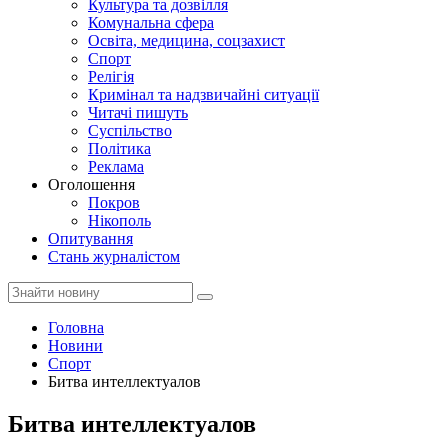
Культура та дозвілля
Комунальна сфера
Освіта, медицина, соцзахист
Спорт
Релігія
Кримінал та надзвичайні ситуації
Читачі пишуть
Суспільство
Політика
Реклама
Оголошення
Покров
Нікополь
Опитування
Стань журналістом
Головна
Новини
Спорт
Битва интеллектуалов
Битва интеллектуалов