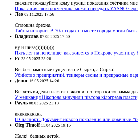
скажите пожалуйста кому нужны показания счётчика мне и
Показания электросчетчика можно передать YASNO через
Лео
09.11.2025 17:56
Сплошна брехня.
Тайны истории. В 70-х годах на месте города могли быть
Владислав
07.09.2025 17:50
ну и шиза))))))))))))
Пять лет на пепелище: как живется в Покрове участник
Fr
23.05.2025 23:28
Вы безграмотные существа не Сырко, а Сирко!
Убийство предприятий, тендеры своим и прекрасные пар
Денис
16.05.2025 14:26
Вы хоть видели пластит в жизни, полтора килограмма дл
У мешканця Нікополя вилучили півтора кілограма пластид
Рауль
08.05.2025 21:18
ккккккккккк
ID-паспорт: Документ нового поколения или обычный “
Oleg Timoff
11.04.2025 19:15
Жалкj, бедных детok.