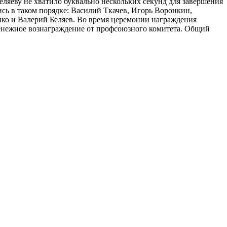
еляеву не хватило буквально нескольких секунд для завершения
сь в таком порядке: Василий Ткачев, Игорь Воронкин,
ко и Валерий Беляев. Во время церемонии награждения
 денежное вознаграждение от профсоюзного комитета. Общий