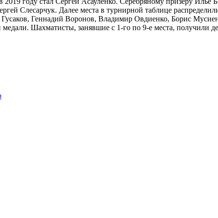
в 2019 году стал Сергей Асауленко. Серебряному призеру Илье Б
ргей Слесарчук. Далее места в турнирной таблице распределили
Гусаков, Геннадий Воронов, Владимир Овдиенко, Борис Мусиен
и медали. Шахматисты, занявшие с 1-го по 9-е места, получили
р