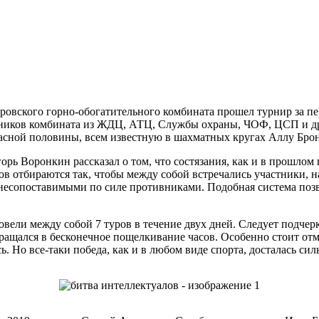
ровского горно-обогатительного комбината прошел турнир за пе
ников комбината из ЖДЦ, АТЦ, Службы охраны, ЧОФ, ЦСП и дру
расной половины, всем известную в шахматных кругах Аллу Брон
орь Воронкин рассказал о том, что состязания, как и в прошлом
ов отбираются так, чтобы между собой встречались участники, н
несопоставимыми по силе противниками. Подобная система поз
овели между собой 7 туров в течение двух дней. Следует подчер
вращался в бесконечное пощелкивание часов. Особенно стоит отм
ь. Но все-таки победа, как и в любом виде спорта, досталась си