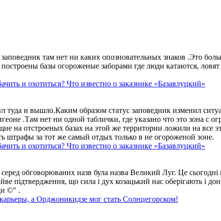
аповедник там нет ни каких опозновательных знаков .Это больше
построены базы огороженые заборами где люди катаются, ловят 
ачить и охотиться? Что известно о заказнике «Базавлуцкий»
ул туда и вышло.Каким образом статус заповедник изменил сит
геоне .Там нет ни одной таблички, где указано что это зона с 
ие на отстроеных базах на этой же территории ложили на все э
ть штрафы за тот же самый отдых только в не огороженой зоне.
ачить и охотиться? Что известно о заказнике «Базавлуцкий»
 серед обговорюваних назв була назва Великий Луг. Це сьогодні 
айве підтвердження, що сила і дух козацький нас оберігають і дон
и ©" .
 карьеры, а Орджоникидзе мог стать Солнцегорском!