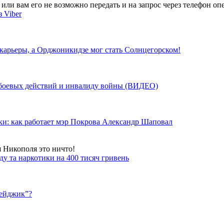
ли вам его не возможно передать и на запрос через телефон опе
 Viber
 карьеры, а Орджоникидзе мог стать Солнцегорском!
у боевых действий и инвалиду войны (ВИДЕО)
ки: как работает мэр Покрова Александр Шаповал
я Никополя это ничто!
у та наркотики на 400 тисяч гривень
бейджик”?