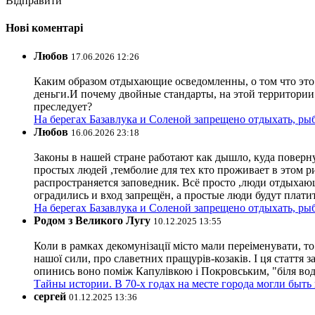
Відправити
Нові коментарі
Любов
17.06.2026 12:26
Каким образом отдыхающие осведомленны, о том что это з
деньги.И почему двойные стандарты, на этой территории 
преследует?
На берегах Базавлука и Соленой запрещено отдыхать, рыб
Любов
16.06.2026 23:18
Законы в нашей стране работают как дышло, куда поверн
простых людей ,темболие для тех кто проживает в этом ри
распространяется заповедник. Всё просто ,люди отдыхающ
оградились и вход запрещён, а простые люди будут плати
На берегах Базавлука и Соленой запрещено отдыхать, рыб
Родом з Великого Лугу
10.12.2025 13:55
Коли в рамках декомунізації місто мали переіменувати, то
нашої сили, про славетних пращурів-козаків. І ця стаття з
опинись воно поміж Капулівкою і Покровським, "біля вод
Тайны истории. В 70-х годах на месте города могли быть
сергей
01.12.2025 13:36