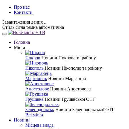
Про нас
Контакти
Завантаження даних ...
Стиль
сітла
темна
автоматична
Головна
Міста
Покров
Новини Покрова та району
Нікополь
Новини Нікополю та ройону
Марганець
Новини Марганцю
Апостолове
Новини Апостолова
Грушівка
Новини Грушівської ОТГ
Зеленодольськ
Новини Зеленодольської ОТГ
Всі міста
Новини
Місцева влада