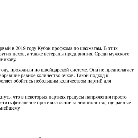
рвый в 2019 году Кубок профкома по шахматам. В этих
гих цехов, а также ветераны предприятия. Среди мужского
никову.
 году, проходили по швейцарской системе. Она не предполагает
абравшие равное количество очков. Такой подход к
воляет обойтись небольшим количеством партий для
кнуть, что в некоторых партиях градусы напряжения просто
етить финальное противостояние за чемпионство, где равные
льнейшему.