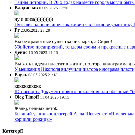
Тайны истории. В 70-х годах на месте города могли быть
Владислав
07.09.2025 17:50
ну и шиза))))))))))))
Пять лет на пепелище: как живется в Покрове участник
Fr
23.05.2025 23:28
Вы безграмотные существа не Сырко, а Сирко!
Убийство предприятий, тендеры своим и прекрасные пар
Денис
16.05.2025 14:26
Вы хоть видели пластит в жизни, полтора килограмма дл
У мешканця Нікополя вилучили півтора кілограма пластид
Рауль
08.05.2025 21:18
ккккккккккк
ID-паспорт: Документ нового поколения или обычный “
Oleg Timoff
11.04.2025 19:15
Жалкj, бедных детok.
Бывший узник концлагерей Алла Шевченко: «Я маленькая 
корчили рожицы»
Категорії