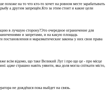
 похоже на то что кто-то хочет на ровном месте зарабатывать
рыбу а другим запрещён.Кто за этим стоит и какие цели
уацию в лучшую сторону?Это очередное ограничение для
ограничениями и запретами, и на какую площадь
ти постановления и маразматические законы у них свои права
вже всім відомо, що таке Великий Луг і про що це - про місце
ині: адже страшно навіть уявити, яка доля могла спіткати місто,
ратора не дождёшся пока выйдет на связь.