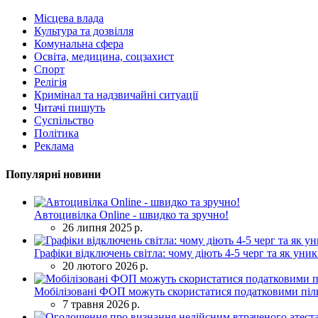
Місцева влада
Культура та дозвілля
Комунальна сфера
Освіта, медицина, соцзахист
Спорт
Релігія
Кримінал та надзвичайні ситуації
Читачі пишуть
Суспільство
Політика
Реклама
Популярні новини
Автоцивілка Online - швидко та зручно!
26 липня 2025 р.
Графіки відключень світла: чому діють 4-5 черг та як уни
20 лютого 2026 р.
Мобілізовані ФОП можуть скористатися податковими піль
7 травня 2026 р.