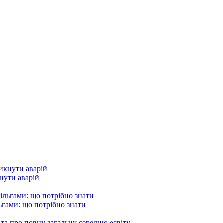
кнути аварій
гами: що потрібно знати