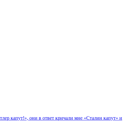
лер капут!», они в ответ кричали мне «Сталин капут» и