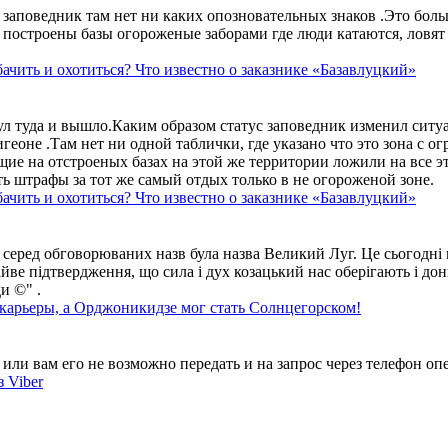
аповедник там нет ни каких опозновательных знаков .Это больше
построены базы огороженые заборами где люди катаются, ловят 
ачить и охотиться? Что известно о заказнике «Базавлуцкий»
ул туда и вышло.Каким образом статус заповедник изменил сит
геоне .Там нет ни одной таблички, где указано что это зона с 
ие на отстроеных базах на этой же территории ложили на все э
ть штрафы за тот же самый отдых только в не огороженой зоне.
ачить и охотиться? Что известно о заказнике «Базавлуцкий»
 серед обговорюваних назв була назва Великий Луг. Це сьогодні 
айве підтвердження, що сила і дух козацький нас оберігають і дон
и ©" .
 карьеры, а Орджоникидзе мог стать Солнцегорском!
ли вам его не возможно передать и на запрос через телефон опе
 Viber