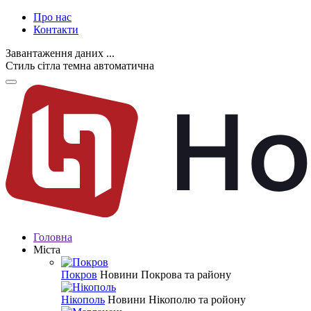
Про нас
Контакти
Завантаження даних ...
Стиль
сітла
темна
автоматична
Головна
Міста
Покров
Новини Покрова та району
Нікополь
Новини Нікополю та ройону