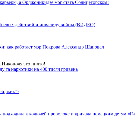
 карьеры, а Орджоникидзе мог стать Солнцегорском!
у боевых действий и инвалиду войны (ВИДЕО)
ки: как работает мэр Покрова Александр Шаповал
я Никополя это ничто!
у та наркотики на 400 тисяч гривень
бейджик”?
подходила к колючей проволоке и кричала немецким детям «Гит