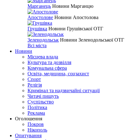
Марганець
Новини Марганцю
Апостолове
Новини Апостолова
Грушівка
Новини Грушівської ОТГ
Зеленодольськ
Новини Зеленодольської ОТГ
Всі міста
Новини
Місцева влада
Культура та дозвілля
Комунальна сфера
Освіта, медицина, соцзахист
Спорт
Релігія
Кримінал та надзвичайні ситуації
Читачі пишуть
Суспільство
Політика
Реклама
Оголошення
Покров
Нікополь
Опитування