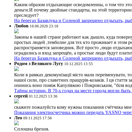
Каким образом отдыхающие осведомленны, о том что это з
деньги.И почему двойные стандарты, на этой территории 
преследует?
На берегах Базавлука и Соленой запрещено отдыхать, рыб
Любов
16.06.2026 23:18
Законы в нашей стране работают как дышло, куда поверн
простых людей ,темболие для тех кто проживает в этом ри
распространяется заповедник. Всё просто ,люди отдыхающ
оградились и вход запрещён, а простые люди будут плати
На берегах Базавлука и Соленой запрещено отдыхать, рыб
Родом з Великого Лугу
10.12.2025 13:55
Коли в рамках декомунізації місто мали переіменувати, то
нашої сили, про славетних пращурів-козаків. І ця стаття з
опинись воно поміж Капулівкою і Покровським, "біля вод
Тайны истории. В 70-х годах на месте города могли быть
сергей
01.12.2025 13:36
скажите пожалуйста кому нужны показания счётчика мне и
Показания электросчетчика можно передать YASNO через
Лео
09.11.2025 17:56
Сплошна брехня.