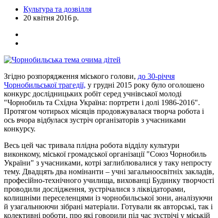
Культура та дозвілля
20 квітня 2016 р.
Згідно розпорядження міського голови,
до 30-річчя
Чорнобильської трагедії,
у грудні 2015 року було оголошено
конкурс дослідницьких робіт серед учнівської молоді
"Чорнобиль та Східна Україна: портрети і долі 1986-2016".
Протягом чотирьох місяців продовжувалася творча робота і
ось вчора відбулася зустріч організаторів з учасниками
конкурсу.
Весь цей час тривала плідна робота відділу культури
виконкому, міської громадської організації "Союз Чорнобиль
України" з учасниками, котрі заглиблювалися у таку непросту
тему. Двадцять два номінанти – учні загальноосвітніх закладів,
професійно-технічного училища, вихованці Будинку творчості
проводили дослідження, зустрічалися з ліквідаторами,
колишніми переселенцями із чорнобильської зони, аналізуючи
й узагальнюючи зібрані матеріали. Готували як авторські, так і
колективні роботи, про які говорили під час зустрічі у міській