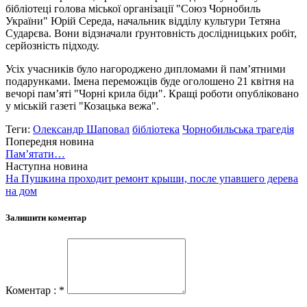
бібліотеці голова міської організації "Союз Чорнобиль
України" Юрій Середа, начальник відділу культури Тетяна
Сударєва. Вони відзначали ґрунтовність дослідницьких робіт,
серйозність підходу.
Усіх учасників було нагороджено дипломами й пам’ятними
подарунками. Імена переможців буде оголошено 21 квітня на
вечорі пам’яті "Чорні крила біди". Кращі роботи опубліковано
у міській газеті "Козацька вежа".
Теги:
Олександр Шаповал
бібліотека
Чорнобильська трагедія
Попередня новина
Пам’ятати…
Наступна новина
На Пушкина проходит ремонт крыши, после упавшего дерева
на дом
Залишити коментар
Коментар : *