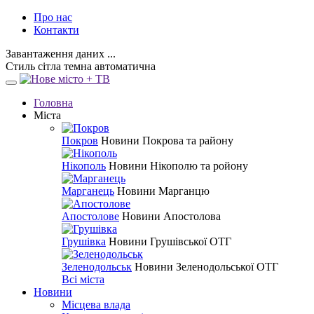
Про нас
Контакти
Завантаження даних ...
Стиль
сітла
темна
автоматична
Головна
Міста
Покров
Новини Покрова та району
Нікополь
Новини Нікополю та ройону
Марганець
Новини Марганцю
Апостолове
Новини Апостолова
Грушівка
Новини Грушівської ОТГ
Зеленодольськ
Новини Зеленодольської ОТГ
Всі міста
Новини
Місцева влада