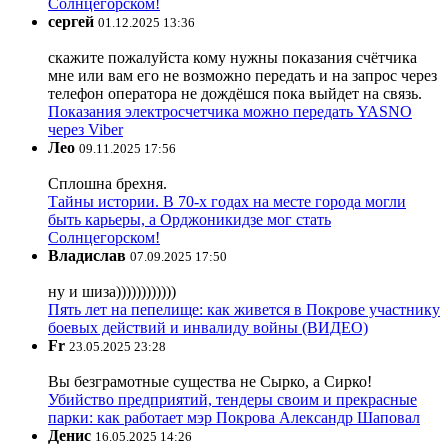
Солнцегорском!
сергей
01.12.2025 13:36
скажите пожалуйста кому нужны показания счётчика
мне или вам его не возможно передать и на запрос через
телефон оператора не дождёшся пока выйдет на связь.
Показания электросчетчика можно передать YASNO
через Viber
Лео
09.11.2025 17:56
Сплошна брехня.
Тайны истории. В 70-х годах на месте города могли
быть карьеры, а Орджоникидзе мог стать
Солнцегорском!
Владислав
07.09.2025 17:50
ну и шиза))))))))))))
Пять лет на пепелище: как живется в Покрове участнику
боевых действий и инвалиду войны (ВИДЕО)
Fr
23.05.2025 23:28
Вы безграмотные существа не Сырко, а Сирко!
Убийство предприятий, тендеры своим и прекрасные
парки: как работает мэр Покрова Александр Шаповал
Денис
16.05.2025 14:26