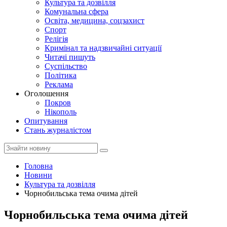
Культура та дозвілля
Комунальна сфера
Освіта, медицина, соцзахист
Спорт
Релігія
Кримінал та надзвичайні ситуації
Читачі пишуть
Суспільство
Політика
Реклама
Оголошення
Покров
Нікополь
Опитування
Стань журналістом
Головна
Новини
Культура та дозвілля
Чорнобильська тема очима дітей
Чорнобильська тема очима дітей