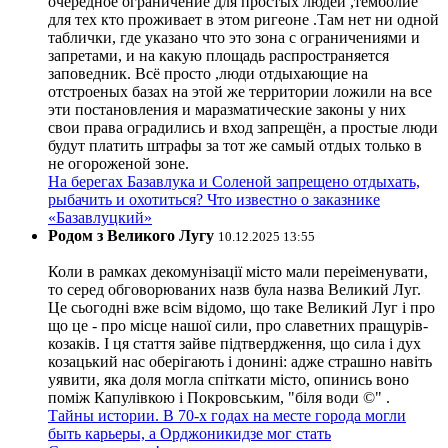
очередное ограничение для простых людей ,темболие
для тех кто проживает в этом ригеоне .Там нет ни одной
таблички, где указано что это зона с ограничениями и
запретами, и на какую площадь распространяется
заповедник. Всё просто ,люди отдыхающие на
отстроеных базах на этой же территории ложили на все
эти постановления и маразматические законы у них
свои права оградились и вход запрещён, а простые люди
будут платить штрафы за тот же самый отдых только в
не огороженой зоне.
На берегах Базавлука и Соленой запрещено отдыхать,
рыбачить и охотиться? Что известно о заказнике
«Базавлуцкий»
Родом з Великого Лугу
10.12.2025 13:55
Коли в рамках декомунізації місто мали переіменувати,
то серед обговорюваних назв була назва Великий Луг.
Це сьогодні вже всім відомо, що таке Великий Луг і про
що це - про місце нашої сили, про славетних пращурів-
козаків. І ця стаття зайве підтвердження, що сила і дух
козацький нас оберігають і донині: адже страшно навіть
уявити, яка доля могла спіткати місто, опинись воно
поміж Капулівкою і Покровським, "біля води ©" .
Тайны истории. В 70-х годах на месте города могли
быть карьеры, а Орджоникидзе мог стать