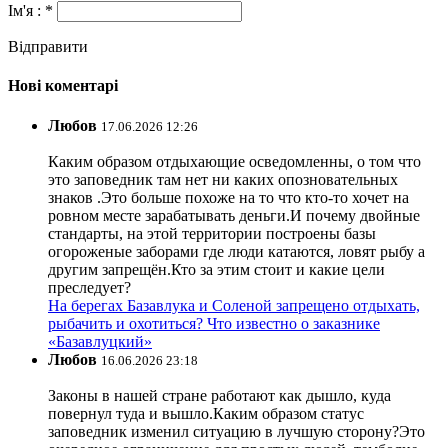
Ім'я : *
Відправити
Нові коментарі
Любов
17.06.2026 12:26
Каким образом отдыхающие осведомленны, о том что
это заповедник там нет ни каких опозновательных
знаков .Это больше похоже на то что кто-то хочет на
ровном месте зарабатывать деньги.И почему двойные
стандарты, на этой территории построены базы
огороженые заборами где люди катаются, ловят рыбу а
другим запрещён.Кто за этим стоит и какие цели
преследует?
На берегах Базавлука и Соленой запрещено отдыхать,
рыбачить и охотиться? Что известно о заказнике
«Базавлуцкий»
Любов
16.06.2026 23:18
Законы в нашей стране работают как дышло, куда
повернул туда и вышло.Каким образом статус
заповедник изменил ситуацию в лучшую сторону?Это