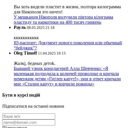
Вы хоть видели пластит в жизни, полтора килограмма
для Никополя это ничто!
У мешканця Нікополя вилучили півтора кілограма
пластиду та наркотики на 400 тисяч гривень
Рауль
08.05.2025 21:18
ккккккккккк
ID-паспорт: Документ нового поколения или обычный
“бейджик”?
Oleg Timoff
11.04.2025 19:15
Жалкj, бедных детok.
Бывший узник концлагерей Алла Шевченко: «Я
маленькая подходила к колючей проволоке и кричала
немецким детям «Гитлер капут!», они в ответ кричали
мне «Сталин капут» и корчили рожицы»
Бути в курсі подій
Підписатися на останні новини
Підписатися