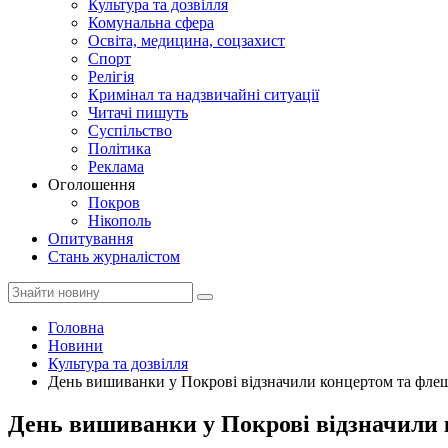
Культура та дозвілля
Комунальна сфера
Освіта, медицина, соцзахист
Спорт
Релігія
Кримінал та надзвичайні ситуації
Читачі пишуть
Суспільство
Політика
Реклама
Оголошення
Покров
Нікополь
Опитування
Стань журналістом
Головна
Новини
Культура та дозвілля
День вишиванки у Покрові відзначили концертом та ф
День вишиванки у Покрові відзначили