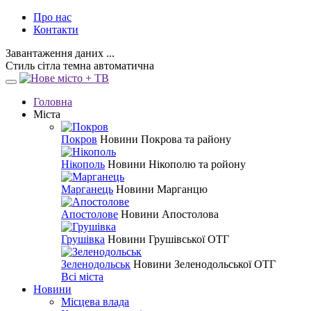
Про нас
Контакти
Завантаження даних ...
Стиль
сітла
темна
автоматична
Головна
Міста
Покров
Новини Покрова та району
Нікополь
Новини Нікополю та ройону
Марганець
Новини Марганцю
Апостолове
Новини Апостолова
Грушівка
Новини Грушівської ОТГ
Зеленодольськ
Новини Зеленодольської ОТГ
Всі міста
Новини
Місцева влада