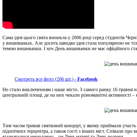
Сама ідея цього свята виникла у 2006 році серед студентів Чер
у вишиванках. Але досить швидко ідея стала популярною не тіль
темою вишиванки. І хоч День вишиванки не має офіційного стат
Смотреть все фото (206 шт.)
- Facebook
Не стало виключенням і наше місто. З самого ранку 16 травня 
центральній площі, де на них чекали різноманітні активності –
Тим часом тривав святковий концерт, у якому приймали участь 
підопічних терцентра, а також гості з інших міст. Співали про в
відзначалися нещодавно – це День матері та День родини.