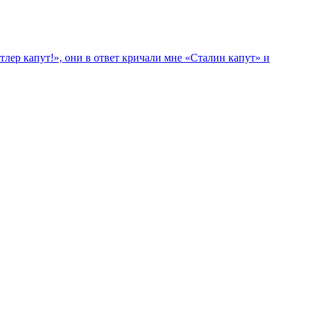
лер капут!», они в ответ кричали мне «Сталин капут» и