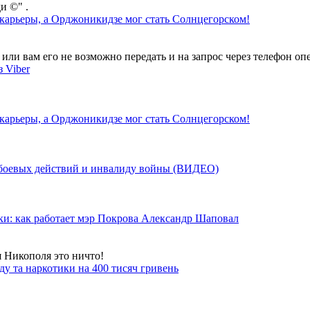
и ©" .
 карьеры, а Орджоникидзе мог стать Солнцегорском!
ли вам его не возможно передать и на запрос через телефон опе
 Viber
 карьеры, а Орджоникидзе мог стать Солнцегорском!
у боевых действий и инвалиду войны (ВИДЕО)
ки: как работает мэр Покрова Александр Шаповал
я Никополя это ничто!
у та наркотики на 400 тисяч гривень