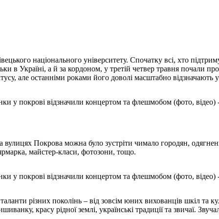
нівецького національного університету. Спочатку всі, хто підтр
ки в Україні, а й за кордоном, у третій четвер травня почали п
усу, але останніми роками його доволі масштабно відзначають у 
на вулицях Покрова можна було зустріти чимало городян, одягне
 ярмарка, майстер-класи, фотозони, тощо.
таланти різних поколінь – від зовсім юних вихованців шкіл та к
ишиванку, красу рідної землі, українські традиції та звичаї. Зву