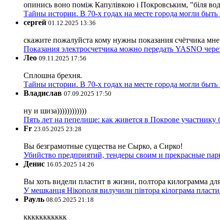
опинись воно поміж Капулівкою і Покровським, "біля вод
Тайны истории. В 70-х годах на месте города могли быть
сергей
01.12.2025 13:36
скажите пожалуйста кому нужны показания счётчика мне и
Показания электросчетчика можно передать YASNO через
Лео
09.11.2025 17:56
Сплошна брехня.
Тайны истории. В 70-х годах на месте города могли быть
Владислав
07.09.2025 17:50
ну и шиза))))))))))))
Пять лет на пепелище: как живется в Покрове участник
Fr
23.05.2025 23:28
Вы безграмотные существа не Сырко, а Сирко!
Убийство предприятий, тендеры своим и прекрасные пар
Денис
16.05.2025 14:26
Вы хоть видели пластит в жизни, полтора килограмма дл
У мешканця Нікополя вилучили півтора кілограма пластид
Рауль
08.05.2025 21:18
ккккккккккк