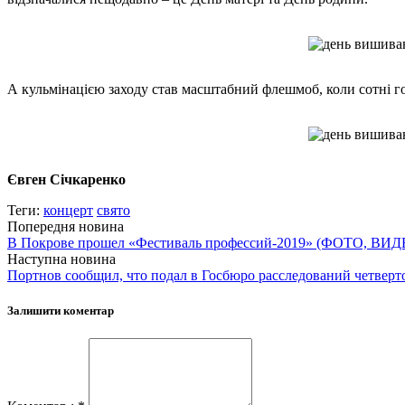
А кульмінацією заходу став масштабний флешмоб, коли сотні г
Євген Січкаренко
Теги:
концерт
свято
Попередня новина
В Покрове прошел «Фестиваль профессий-2019» (ФОТО, ВИД
Наступна новина
Портнов сообщил, что подал в Госбюро расследований четверт
Залишити коментар