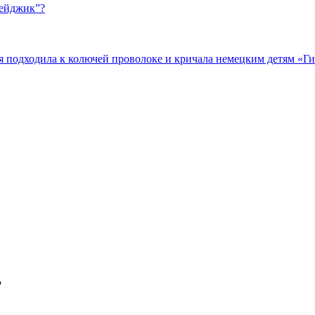
бейджик”?
подходила к колючей проволоке и кричала немецким детям «Гит
Р