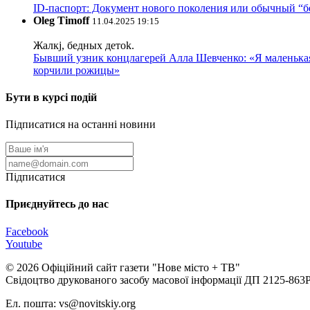
ID-паспорт: Документ нового поколения или обычный “
Oleg Timoff
11.04.2025 19:15
Жалкj, бедных детok.
Бывший узник концлагерей Алла Шевченко: «Я маленькая 
корчили рожицы»
Бути в курсі подій
Підписатися на останні новини
Підписатися
Приєднуйтесь до нас
Facebook
Youtube
© 2026 Офіційний сайт газети "Нове мiсто + ТВ"
Свідоцтво друкованого засобу масової інформації ДП 2125-863
Ел. пошта: vs@novitskiy.org