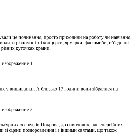
имували це починання, просто приходили на роботу чи навчання
роводити різноманітні концерти, ярмарки, флешмоби, об’єднані
різних куточках країни.
них у вишиванки. А близько 17 години вони зібралися на
ультурних осередків Покрова, до сивочолих, але енергійних
чали зі сцени поздоровлення і з іншими святами, що також