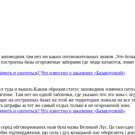
аповедник там нет ни каких опозновательных знаков .Это больше
построены базы огороженые заборами где люди катаются, ловят 
ачить и охотиться? Что известно о заказнике «Базавлуцкий»
ул туда и вышло.Каким образом статус заповедник изменил сит
геоне .Там нет ни одной таблички, где указано что это зона с 
ие на отстроеных базах на этой же территории ложили на все э
ть штрафы за тот же самый отдых только в не огороженой зоне.
ачить и охотиться? Что известно о заказнике «Базавлуцкий»
 серед обговорюваних назв була назва Великий Луг. Це сьогодні 
айве підтвердження, що сила і дух козацький нас оберігають і дон