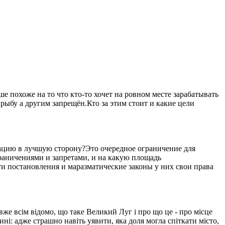
 похоже на то что кто-то хочет на ровном месте зарабатывать
рыбу а другим запрещён.Кто за этим стоит и какие цели
уацию в лучшую сторону?Это очередное ограничение для
ограничениями и запретами, и на какую площадь
ти постановления и маразматические законы у них свои права
вже всім відомо, що таке Великий Луг і про що це - про місце
ині: адже страшно навіть уявити, яка доля могла спіткати місто,