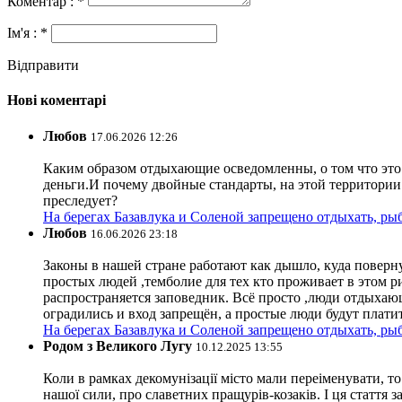
Коментар : *
Ім'я : *
Відправити
Нові коментарі
Любов
17.06.2026 12:26
Каким образом отдыхающие осведомленны, о том что это з
деньги.И почему двойные стандарты, на этой территории 
преследует?
На берегах Базавлука и Соленой запрещено отдыхать, рыб
Любов
16.06.2026 23:18
Законы в нашей стране работают как дышло, куда поверн
простых людей ,темболие для тех кто проживает в этом ри
распространяется заповедник. Всё просто ,люди отдыхающ
оградились и вход запрещён, а простые люди будут плати
На берегах Базавлука и Соленой запрещено отдыхать, рыб
Родом з Великого Лугу
10.12.2025 13:55
Коли в рамках декомунізації місто мали переіменувати, то
нашої сили, про славетних пращурів-козаків. І ця стаття з