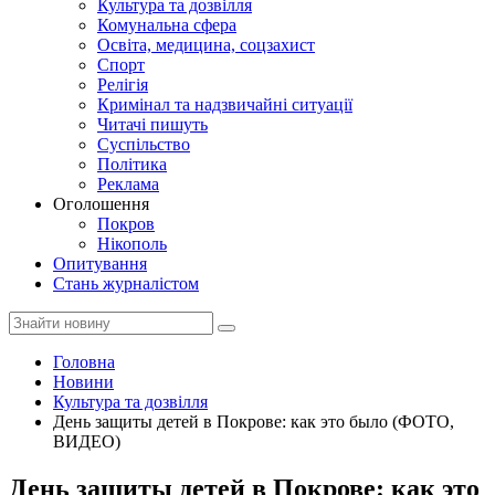
Культура та дозвілля
Комунальна сфера
Освіта, медицина, соцзахист
Спорт
Релігія
Кримінал та надзвичайні ситуації
Читачі пишуть
Суспільство
Політика
Реклама
Оголошення
Покров
Нікополь
Опитування
Стань журналістом
Головна
Новини
Культура та дозвілля
День защиты детей в Покрове: как это было (ФОТО,
ВИДЕО)
День защиты детей в Покрове: как это