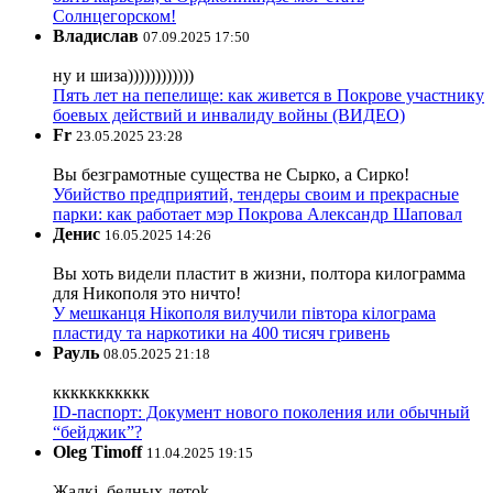
Солнцегорском!
Владислав
07.09.2025 17:50
ну и шиза))))))))))))
Пять лет на пепелище: как живется в Покрове участнику
боевых действий и инвалиду войны (ВИДЕО)
Fr
23.05.2025 23:28
Вы безграмотные существа не Сырко, а Сирко!
Убийство предприятий, тендеры своим и прекрасные
парки: как работает мэр Покрова Александр Шаповал
Денис
16.05.2025 14:26
Вы хоть видели пластит в жизни, полтора килограмма
для Никополя это ничто!
У мешканця Нікополя вилучили півтора кілограма
пластиду та наркотики на 400 тисяч гривень
Рауль
08.05.2025 21:18
ккккккккккк
ID-паспорт: Документ нового поколения или обычный
“бейджик”?
Oleg Timoff
11.04.2025 19:15
Жалкj, бедных детok.