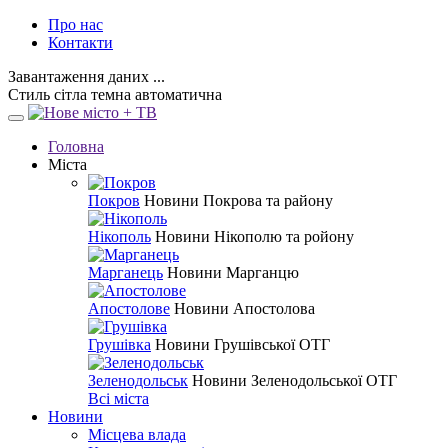
Про нас
Контакти
Завантаження даних ...
Стиль
сітла
темна
автоматична
Головна
Міста
Покров
Новини Покрова та району
Нікополь
Новини Нікополю та ройону
Марганець
Новини Марганцю
Апостолове
Новини Апостолова
Грушівка
Новини Грушівської ОТГ
Зеленодольськ
Новини Зеленодольської ОТГ
Всі міста
Новини
Місцева влада