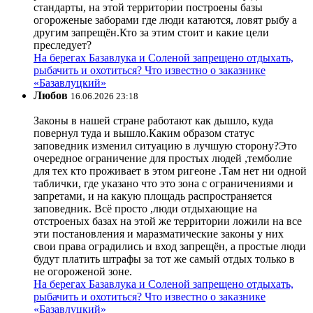
стандарты, на этой территории построены базы
огороженые заборами где люди катаются, ловят рыбу а
другим запрещён.Кто за этим стоит и какие цели
преследует?
На берегах Базавлука и Соленой запрещено отдыхать,
рыбачить и охотиться? Что известно о заказнике
«Базавлуцкий»
Любов
16.06.2026 23:18
Законы в нашей стране работают как дышло, куда
повернул туда и вышло.Каким образом статус
заповедник изменил ситуацию в лучшую сторону?Это
очередное ограничение для простых людей ,темболие
для тех кто проживает в этом ригеоне .Там нет ни одной
таблички, где указано что это зона с ограничениями и
запретами, и на какую площадь распространяется
заповедник. Всё просто ,люди отдыхающие на
отстроеных базах на этой же территории ложили на все
эти постановления и маразматические законы у них
свои права оградились и вход запрещён, а простые люди
будут платить штрафы за тот же самый отдых только в
не огороженой зоне.
На берегах Базавлука и Соленой запрещено отдыхать,
рыбачить и охотиться? Что известно о заказнике
«Базавлуцкий»