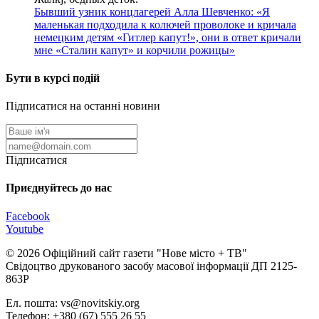
Бывший узник концлагерей Алла Шевченко: «Я
маленькая подходила к колючей проволоке и кричала
немецким детям «Гитлер капут!», они в ответ кричали
мне «Сталин капут» и корчили рожицы»
Бути в курсі подій
Підписатися на останні новини
Підписатися
Приєднуйтесь до нас
Facebook
Youtube
© 2026 Офіційний сайт газети "Нове мiсто + ТВ"
Свідоцтво друкованого засобу масової інформації ДП 2125-
863Р
Ел. пошта: vs@novitskiy.org
Телефон: +380 (67) 555 26 55