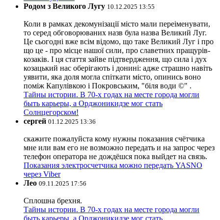
Родом з Великого Лугу
10.12.2025 13:55
Коли в рамках декомунізації місто мали переіменувати,
то серед обговорюваних назв була назва Великий Луг.
Це сьогодні вже всім відомо, що таке Великий Луг і про
що це - про місце нашої сили, про славетних пращурів-
козаків. І ця стаття зайве підтвердження, що сила і дух
козацький нас оберігають і донині: адже страшно навіть
уявити, яка доля могла спіткати місто, опинись воно
поміж Капулівкою і Покровським, "біля води ©" .
Тайны истории. В 70-х годах на месте города могли
быть карьеры, а Орджоникидзе мог стать
Солнцегорском!
сергей
01.12.2025 13:36
скажите пожалуйста кому нужны показания счётчика
мне или вам его не возможно передать и на запрос через
телефон оператора не дождёшся пока выйдет на связь.
Показания электросчетчика можно передать YASNO
через Viber
Лео
09.11.2025 17:56
Сплошна брехня.
Тайны истории. В 70-х годах на месте города могли
быть карьеры, а Орджоникидзе мог стать