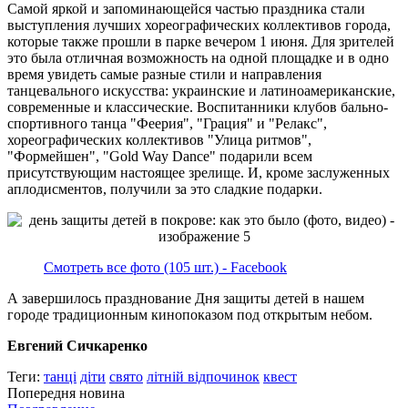
Самой яркой и запоминающейся частью праздника стали
выступления лучших хореографических коллективов города,
которые также прошли в парке вечером 1 июня. Для зрителей
это была отличная возможность на одной площадке и в одно
время увидеть самые разные стили и направления
танцевального искусства: украинские и латиноамериканские,
современные и классические. Воспитанники клубов бально-
спортивного танца "Феерия", "Грация" и "Релакс",
хореографических коллективов "Улица ритмов",
"Формейшен", "Gold Way Dance" подарили всем
присутствующим настоящее зрелище. И, кроме заслуженных
аплодисментов, получили за это сладкие подарки.
Смотреть все фото (105 шт.) - Facebook
А завершилось празднование Дня защиты детей в нашем
городе традиционным кинопоказом под открытым небом.
Евгений Сичкаренко
Теги:
танці
діти
свято
літній відпочинок
квест
Попередня новина