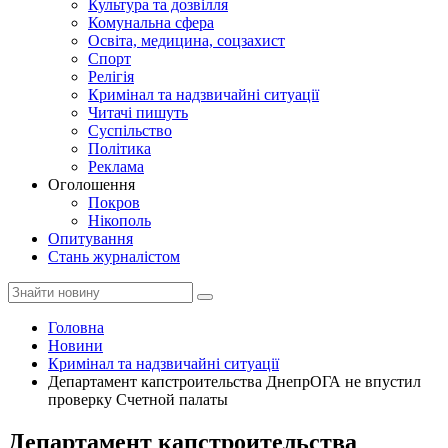
Культура та дозвілля
Комунальна сфера
Освіта, медицина, соцзахист
Спорт
Релігія
Кримінал та надзвичайні ситуації
Читачі пишуть
Суспільство
Політика
Реклама
Оголошення
Покров
Нікополь
Опитування
Стань журналістом
Головна
Новини
Кримінал та надзвичайні ситуації
Департамент капстроительства ДнепрОГА не впустил
проверку Счетной палаты
Департамент капстроительства