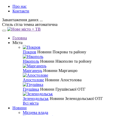
Про нас
Контакти
Завантаження даних ...
Стиль
сітла
темна
автоматична
Головна
Міста
Покров
Новини Покрова та району
Нікополь
Новини Нікополю та ройону
Марганець
Новини Марганцю
Апостолове
Новини Апостолова
Грушівка
Новини Грушівської ОТГ
Зеленодольськ
Новини Зеленодольської ОТГ
Всі міста
Новини
Місцева влада