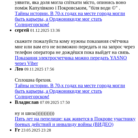
уявити, яка доля могла спіткати місто, опинись воно
поміж Капулівкою і Покровським, "біля води ©" .
Тайны истории. В 70-х годах на месте города могли
быть карьеры, а Орджоникидзе мог стать
Солнцегорском!
сергей
01.12.2025 13:36
скажите пожалуйста кому нужны показания счётчика
мне или вам его не возможно передать и на запрос через
телефон оператора не дождёшся пока выйдет на связь.
Показания электросчетчика можно передать YASNO
через Viber
Лео
09.11.2025 17:56
Сплошна брехня.
Тайны истории. В 70-х годах на месте города могли
быть карьеры, а Орджоникидзе мог стать
Солнцегорском!
Владислав
07.09.2025 17:50
ну и шиза))))))))))))
Пять лет на пепелище: как живется в Покрове участнику
боевых действий и инвалиду войны (ВИДЕО)
Fr
23.05.2025 23:28