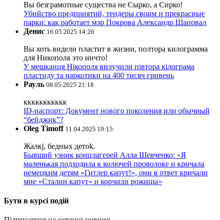
Вы безграмотные существа не Сырко, а Сирко!
Убийство предприятий, тендеры своим и прекрасные
парки: как работает мэр Покрова Александр Шаповал
Денис
16.05.2025 14:26
Вы хоть видели пластит в жизни, полтора килограмма
для Никополя это ничто!
У мешканця Нікополя вилучили півтора кілограма
пластиду та наркотики на 400 тисяч гривень
Рауль
08.05.2025 21:18
ккккккккккк
ID-паспорт: Документ нового поколения или обычный
“бейджик”?
Oleg Timoff
11.04.2025 19:15
Жалкj, бедных детok.
Бывший узник концлагерей Алла Шевченко: «Я
маленькая подходила к колючей проволоке и кричала
немецким детям «Гитлер капут!», они в ответ кричали
мне «Сталин капут» и корчили рожицы»
Бути в курсі подій
Підписатися на останні новини