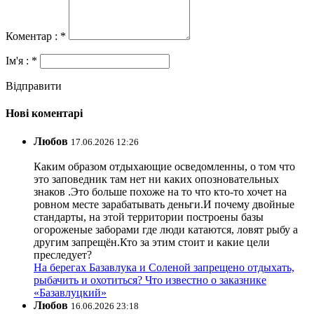
Коментар : *
Ім'я : *
Відправити
Нові коментарі
Любов
17.06.2026 12:26
Каким образом отдыхающие осведомленны, о том что
это заповедник там нет ни каких опозновательных
знаков .Это больше похоже на то что кто-то хочет на
ровном месте зарабатывать деньги.И почему двойные
стандарты, на этой территории построены базы
огороженые заборами где люди катаются, ловят рыбу а
другим запрещён.Кто за этим стоит и какие цели
преследует?
На берегах Базавлука и Соленой запрещено отдыхать,
рыбачить и охотиться? Что известно о заказнике
«Базавлуцкий»
Любов
16.06.2026 23:18