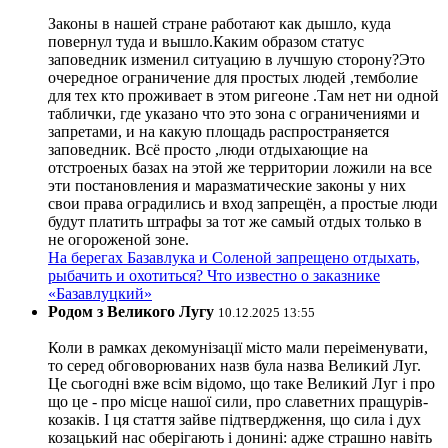
Законы в нашей стране работают как дышло, куда
повернул туда и вышло.Каким образом статус
заповедник изменил ситуацию в лучшую сторону?Это
очередное ограничение для простых людей ,темболие
для тех кто проживает в этом ригеоне .Там нет ни одной
таблички, где указано что это зона с ограничениями и
запретами, и на какую площадь распространяется
заповедник. Всё просто ,люди отдыхающие на
отстроеных базах на этой же территории ложили на все
эти постановления и маразматические законы у них
свои права оградились и вход запрещён, а простые люди
будут платить штрафы за тот же самый отдых только в
не огороженой зоне.
На берегах Базавлука и Соленой запрещено отдыхать,
рыбачить и охотиться? Что известно о заказнике
«Базавлуцкий»
Родом з Великого Лугу
10.12.2025 13:55
Коли в рамках декомунізації місто мали переіменувати,
то серед обговорюваних назв була назва Великий Луг.
Це сьогодні вже всім відомо, що таке Великий Луг і про
що це - про місце нашої сили, про славетних пращурів-
козаків. І ця стаття зайве підтвердження, що сила і дух
козацький нас оберігають і донині: адже страшно навіть