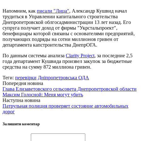
Напомним, как
писали "Лица"
, Александр Кушвид начал
трудиться в Управлении капитального строительства
Днепропетровской облгосадминистрации 13 лет назад. Его
супруга получает доход от фирмы "Укрстальпроект",
бенефициары которой связаны с основателями предприятий,
получающих подряды на сотни миллионов гривен от
департамента капстроительства ДнепрОГА.
По данным системы анализа
Clarity Project
, за последние 2,5
года департамент Кушвида произвел закупок за бюджетные
средства на сумму 872 миллиона гривен.
Теги:
перевірки
Дніпропетровська ОДА
Попередня новина
Глава Елизаветовского сельсовета Днепропетровской области
Максим Голосной: Меня могут убить
Наступна новина
Патрульная полиция проверяет состояние автомобильных
дорог
Залишити коментар