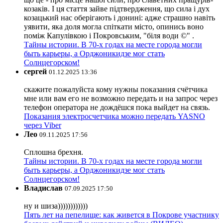
козаків. І ця стаття зайве підтвердження, що сила і дух
козацький нас оберігають і донині: адже страшно навіть
уявити, яка доля могла спіткати місто, опинись воно
поміж Капулівкою і Покровським, "біля води ©" .
Тайны истории. В 70-х годах на месте города могли
быть карьеры, а Орджоникидзе мог стать
Солнцегорском!
сергей
01.12.2025 13:36
скажите пожалуйста кому нужны показания счётчика
мне или вам его не возможно передать и на запрос через
телефон оператора не дождёшся пока выйдет на связь.
Показания электросчетчика можно передать YASNO
через Viber
Лео
09.11.2025 17:56
Сплошна брехня.
Тайны истории. В 70-х годах на месте города могли
быть карьеры, а Орджоникидзе мог стать
Солнцегорском!
Владислав
07.09.2025 17:50
ну и шиза))))))))))))
Пять лет на пепелище: как живется в Покрове участнику