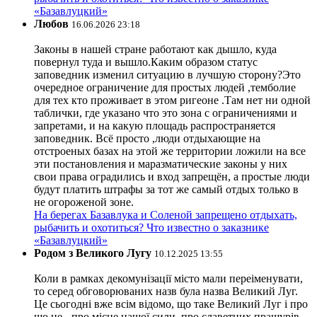
«Базавлуцкий»
Любов
16.06.2026 23:18
Законы в нашей стране работают как дышло, куда
повернул туда и вышло.Каким образом статус
заповедник изменил ситуацию в лучшую сторону?Это
очередное ограничение для простых людей ,темболие
для тех кто проживает в этом ригеоне .Там нет ни одной
таблички, где указано что это зона с ограничениями и
запретами, и на какую площадь распространяется
заповедник. Всё просто ,люди отдыхающие на
отстроеных базах на этой же территории ложили на все
эти постановления и маразматические законы у них
свои права оградились и вход запрещён, а простые люди
будут платить штрафы за тот же самый отдых только в
не огороженой зоне.
На берегах Базавлука и Соленой запрещено отдыхать,
рыбачить и охотиться? Что известно о заказнике
«Базавлуцкий»
Родом з Великого Лугу
10.12.2025 13:55
Коли в рамках декомунізації місто мали переіменувати,
то серед обговорюваних назв була назва Великий Луг.
Це сьогодні вже всім відомо, що таке Великий Луг і про
що це - про місце нашої сили, про славетних пращурів-