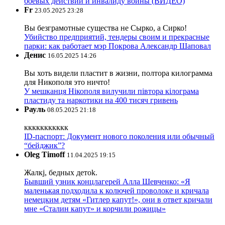
боевых действий и инвалиду войны (ВИДЕО)
Fr
23.05.2025 23:28
Вы безграмотные существа не Сырко, а Сирко!
Убийство предприятий, тендеры своим и прекрасные
парки: как работает мэр Покрова Александр Шаповал
Денис
16.05.2025 14:26
Вы хоть видели пластит в жизни, полтора килограмма
для Никополя это ничто!
У мешканця Нікополя вилучили півтора кілограма
пластиду та наркотики на 400 тисяч гривень
Рауль
08.05.2025 21:18
ккккккккккк
ID-паспорт: Документ нового поколения или обычный
“бейджик”?
Oleg Timoff
11.04.2025 19:15
Жалкj, бедных детok.
Бывший узник концлагерей Алла Шевченко: «Я
маленькая подходила к колючей проволоке и кричала
немецким детям «Гитлер капут!», они в ответ кричали
мне «Сталин капут» и корчили рожицы»