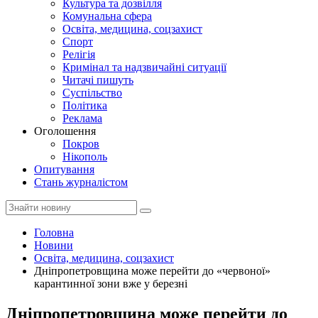
Культура та дозвілля
Комунальна сфера
Освіта, медицина, соцзахист
Спорт
Релігія
Кримінал та надзвичайні ситуації
Читачі пишуть
Суспільство
Політика
Реклама
Оголошення
Покров
Нікополь
Опитування
Стань журналістом
Головна
Новини
Освіта, медицина, соцзахист
Дніпропетровщина може перейти до «червоної»
карантинної зони вже у березні
Дніпропетровщина може перейти до