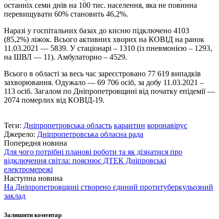
останніх семи днів на 100 тис. населення, яка не повинна
перевищувати 60% становить 46,2%.
Наразі у госпітальних базах до кисню підключено 4103
(85,2%) ліжок. Всього активних хворих на КОВІД на ранок
11.03.2021 — 5839. У стаціонарі – 1310 (із пневмонією – 1293,
на ШВЛ — 11). Амбулаторно – 4529.
Всього в області за весь час зареєстровано 77 619 випадків
захворювання. Одужало — 69 706 осіб, за добу 11.03.2021 –
113 осіб. Загалом по Дніпропетровщині від початку епідемії —
2074 померлих від КОВІД-19.
Теги:
Дніпропетровська область
карантин
коронавірус
Джерело:
Дніпропетровська обласна рада
Попередня новина
Для чого потрібні планові роботи та як дізнатися про
відключення світла: пояснює ДТЕК Дніпровські
електромережі
Наступна новина
На Дніпропетровщині створено єдиний протитуберкульозний
заклад
Залишити коментар