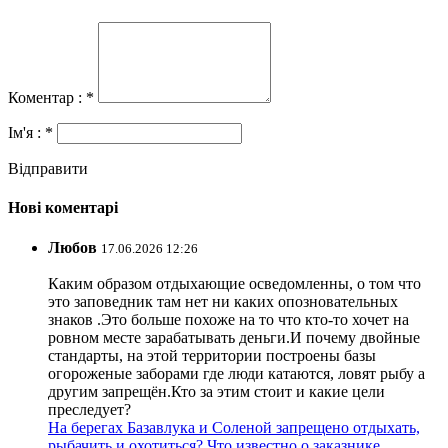
Коментар : *
Ім'я : *
Відправити
Нові коментарі
Любов
17.06.2026 12:26
Каким образом отдыхающие осведомленны, о том что
это заповедник там нет ни каких опозновательных
знаков .Это больше похоже на то что кто-то хочет на
ровном месте зарабатывать деньги.И почему двойные
стандарты, на этой территории построены базы
огороженые заборами где люди катаются, ловят рыбу а
другим запрещён.Кто за этим стоит и какие цели
преследует?
На берегах Базавлука и Соленой запрещено отдыхать,
рыбачить и охотиться? Что известно о заказнике