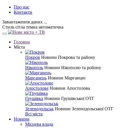
Про нас
Контакти
Завантаження даних ...
Стиль
сітла
темна
автоматична
Головна
Міста
Покров
Новини Покрова та району
Нікополь
Новини Нікополю та ройону
Марганець
Новини Марганцю
Апостолове
Новини Апостолова
Грушівка
Новини Грушівської ОТГ
Зеленодольськ
Новини Зеленодольської ОТГ
Всі міста
Новини
Місцева влада