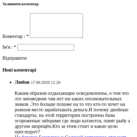
Залишити коментар
Коментар : *
Ім'я : *
Відправити
Нові коментарі
Любов
17.06.2026 12:26
Каким образом отдыхающие осведомленны, о том что
это заповедник там нет ни каких опозновательных
знаков .Это больше похоже на то что кто-то хочет на
ровном месте зарабатывать деньги.И почему двойные
стандарты, на этой территории построены базы
огороженые заборами где люди катаются, ловят рыбу а
другим запрещён.Кто за этим стоит и какие цели
преследует?