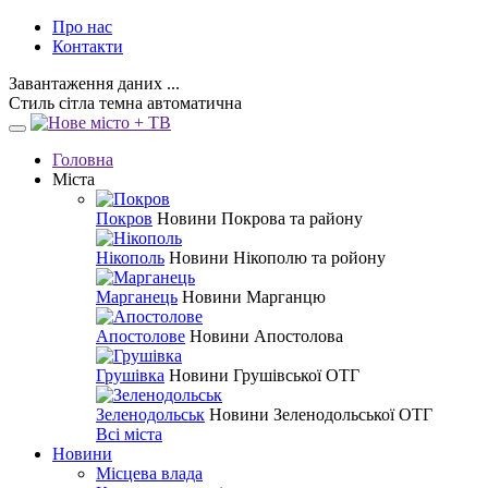
Про нас
Контакти
Завантаження даних ...
Стиль
сітла
темна
автоматична
Головна
Міста
Покров
Новини Покрова та району
Нікополь
Новини Нікополю та ройону
Марганець
Новини Марганцю
Апостолове
Новини Апостолова
Грушівка
Новини Грушівської ОТГ
Зеленодольськ
Новини Зеленодольської ОТГ
Всі міста
Новини
Місцева влада