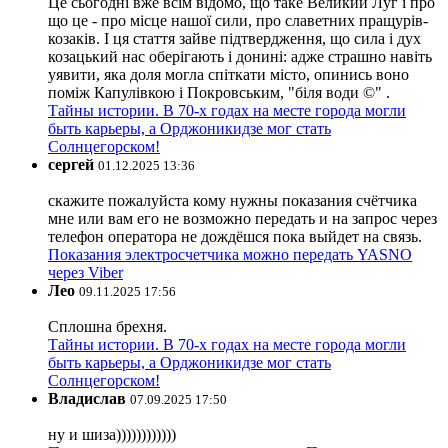
Це сьогодні вже всім відомо, що таке Великий Луг і про
що це - про місце нашої сили, про славетних пращурів-
козаків. І ця стаття зайве підтвердження, що сила і дух
козацький нас оберігають і донині: адже страшно навіть
уявити, яка доля могла спіткати місто, опинись воно
поміж Капулівкою і Покровським, "біля води ©" .
Тайны истории. В 70-х годах на месте города могли
быть карьеры, а Орджоникидзе мог стать
Солнцегорском!
сергей
01.12.2025 13:36
скажите пожалуйста кому нужны показания счётчика
мне или вам его не возможно передать и на запрос через
телефон оператора не дождёшся пока выйдет на связь.
Показания электросчетчика можно передать YASNO
через Viber
Лео
09.11.2025 17:56
Сплошна брехня.
Тайны истории. В 70-х годах на месте города могли
быть карьеры, а Орджоникидзе мог стать
Солнцегорском!
Владислав
07.09.2025 17:50
ну и шиза))))))))))))