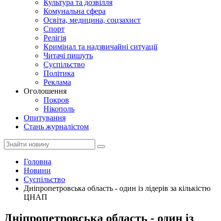
Культура та дозвілля
Комунальна сфера
Освіта, медицина, соцзахист
Спорт
Релігія
Кримінал та надзвичайні ситуації
Читачі пишуть
Суспільство
Політика
Реклама
Оголошення
Покров
Нікополь
Опитування
Стань журналістом
Головна
Новини
Суспільство
Дніпропетровська область - один із лідерів за кількістю
ЦНАП
Дніпропетровська область - один із