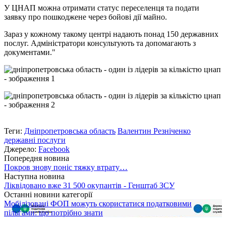
У ЦНАП можна отримати статус переселенця та подати
заявку про пошкоджене через бойові дії майно.
Зараз у кожному такому центрі надають понад 150 державних
послуг. Адміністратори консультують та допомагають з
документами."
Теги:
Дніпропетровська область
Валентин Резніченко
державні послуги
Джерело:
Facebook
Попередня новина
Покров знову поніс тяжку втрату…
Наступна новина
Ліквідовано вже 31 500 окупантів - Генштаб ЗСУ
Останні новини категорії
Мобілізовані ФОП можуть скористатися податковими
пільгами: що потрібно знати