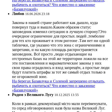
На берегах Базавлука и Соленой запрещено отдыхать,
рыбачить и охотиться? Что известно о заказнике
«Базавлуцкий»
Любов
16.06.2026 23:18
Законы в нашей стране работают как дышло, куда
повернул туда и вышло.Каким образом статус
заповедник изменил ситуацию в лучшую сторону?Это
очередное ограничение для простых людей ,темболие
для тех кто проживает в этом ригеоне .Там нет ни одной
таблички, где указано что это зона с ограничениями и
запретами, и на какую площадь распространяется
заповедник. Всё просто ,люди отдыхающие на
отстроеных базах на этой же территории ложили на все
эти постановления и маразматические законы у них
свои права оградились и вход запрещён, а простые люди
будут платить штрафы за тот же самый отдых только в
не огороженой зоне.
На берегах Базавлука и Соленой запрещено отдыхать,
рыбачить и охотиться? Что известно о заказнике
«Базавлуцкий»
Родом з Великого Лугу
10.12.2025 13:55
Коли в рамках декомунізації місто мали переіменувати,
то серед обговорюваних назв була назва Великий Луг.