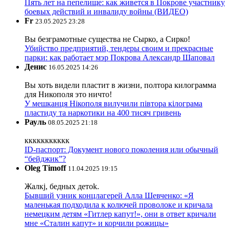
Пять лет на пепелище: как живется в Покрове участнику
боевых действий и инвалиду войны (ВИДЕО)
Fr
23.05.2025 23:28
Вы безграмотные существа не Сырко, а Сирко!
Убийство предприятий, тендеры своим и прекрасные
парки: как работает мэр Покрова Александр Шаповал
Денис
16.05.2025 14:26
Вы хоть видели пластит в жизни, полтора килограмма
для Никополя это ничто!
У мешканця Нікополя вилучили півтора кілограма
пластиду та наркотики на 400 тисяч гривень
Рауль
08.05.2025 21:18
ккккккккккк
ID-паспорт: Документ нового поколения или обычный
“бейджик”?
Oleg Timoff
11.04.2025 19:15
Жалкj, бедных детok.
Бывший узник концлагерей Алла Шевченко: «Я
маленькая подходила к колючей проволоке и кричала
немецким детям «Гитлер капут!», они в ответ кричали
мне «Сталин капут» и корчили рожицы»