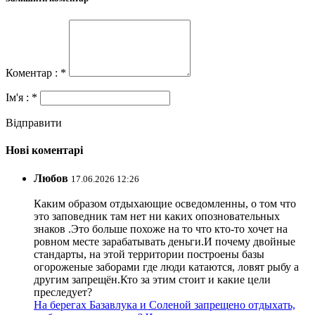
Коментар : *
Ім'я : *
Відправити
Нові коментарі
Любов
17.06.2026 12:26
Каким образом отдыхающие осведомленны, о том что
это заповедник там нет ни каких опозновательных
знаков .Это больше похоже на то что кто-то хочет на
ровном месте зарабатывать деньги.И почему двойные
стандарты, на этой территории построены базы
огороженые заборами где люди катаются, ловят рыбу а
другим запрещён.Кто за этим стоит и какие цели
преследует?
На берегах Базавлука и Соленой запрещено отдыхать,