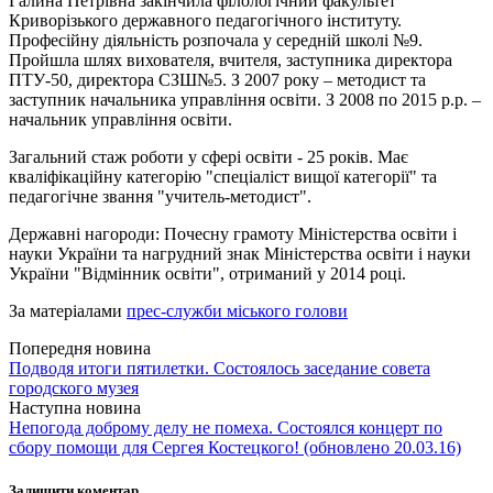
Галина Петрівна закінчила філологічний факультет
Криворізького державного педагогічного інституту.
Професійну діяльність розпочала у середній школі №9.
Пройшла шлях вихователя, вчителя, заступника директора
ПТУ-50, директора СЗШ№5. З 2007 року – методист та
заступник начальника управління освіти. З 2008 по 2015 р.р. –
начальник управління освіти.
Загальний стаж роботи у сфері освіти - 25 років. Має
кваліфікаційну категорію "спеціаліст вищої категорії" та
педагогічне звання "учитель-методист".
Державні нагороди: Почесну грамоту Міністерства освіти і
науки України та нагрудний знак Міністерства освіти і науки
України "Відмінник освіти", отриманий у 2014 році.
За матеріалами
прес-служби міського голови
Попередня новина
Подводя итоги пятилетки. Состоялось заседание совета
городского музея
Наступна новина
Непогода доброму делу не помеха. Состоялся концерт по
сбору помощи для Сергея Костецкого! (обновлено 20.03.16)
Залишити коментар