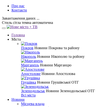
Про нас
Контакти
Завантаження даних ...
Стиль
сітла
темна
автоматична
Головна
Міста
Покров
Новини Покрова та району
Нікополь
Новини Нікополю та ройону
Марганець
Новини Марганцю
Апостолове
Новини Апостолова
Грушівка
Новини Грушівської ОТГ
Зеленодольськ
Новини Зеленодольської ОТГ
Всі міста
Новини
Місцева влада