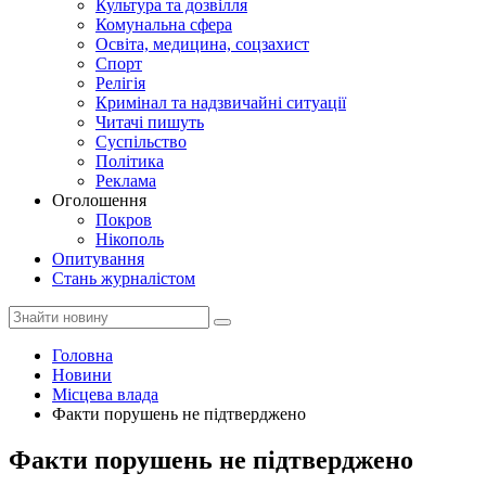
Культура та дозвілля
Комунальна сфера
Освіта, медицина, соцзахист
Спорт
Релігія
Кримінал та надзвичайні ситуації
Читачі пишуть
Суспільство
Політика
Реклама
Оголошення
Покров
Нікополь
Опитування
Стань журналістом
Головна
Новини
Місцева влада
Факти порушень не підтверджено
Факти порушень не підтверджено