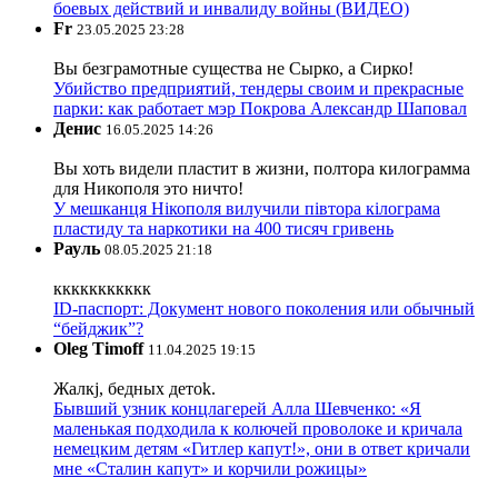
боевых действий и инвалиду войны (ВИДЕО)
Fr
23.05.2025 23:28
Вы безграмотные существа не Сырко, а Сирко!
Убийство предприятий, тендеры своим и прекрасные
парки: как работает мэр Покрова Александр Шаповал
Денис
16.05.2025 14:26
Вы хоть видели пластит в жизни, полтора килограмма
для Никополя это ничто!
У мешканця Нікополя вилучили півтора кілограма
пластиду та наркотики на 400 тисяч гривень
Рауль
08.05.2025 21:18
ккккккккккк
ID-паспорт: Документ нового поколения или обычный
“бейджик”?
Oleg Timoff
11.04.2025 19:15
Жалкj, бедных детok.
Бывший узник концлагерей Алла Шевченко: «Я
маленькая подходила к колючей проволоке и кричала
немецким детям «Гитлер капут!», они в ответ кричали
мне «Сталин капут» и корчили рожицы»