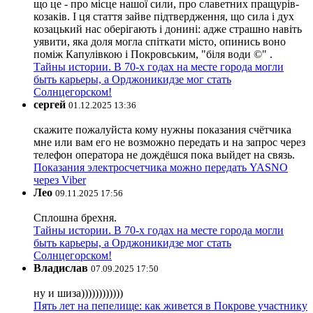
що це - про місце нашої сили, про славетних пращурів-
козаків. І ця стаття зайве підтвердження, що сила і дух
козацький нас оберігають і донині: адже страшно навіть
уявити, яка доля могла спіткати місто, опинись воно
поміж Капулівкою і Покровським, "біля води ©" .
Тайны истории. В 70-х годах на месте города могли
быть карьеры, а Орджоникидзе мог стать
Солнцегорском!
сергей
01.12.2025 13:36
скажите пожалуйста кому нужны показания счётчика
мне или вам его не возможно передать и на запрос через
телефон оператора не дождёшся пока выйдет на связь.
Показания электросчетчика можно передать YASNO
через Viber
Лео
09.11.2025 17:56
Сплошна брехня.
Тайны истории. В 70-х годах на месте города могли
быть карьеры, а Орджоникидзе мог стать
Солнцегорском!
Владислав
07.09.2025 17:50
ну и шиза))))))))))))
Пять лет на пепелище: как живется в Покрове участнику