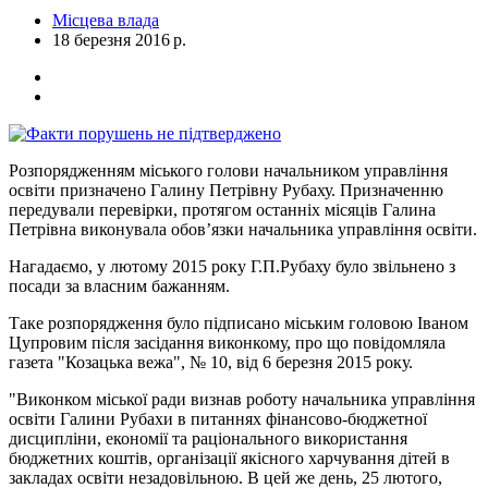
Місцева влада
18 березня 2016 р.
Розпорядженням міського голови начальником управління
освіти призначено Галину Петрівну Рубаху. Призначенню
передували перевірки, протягом останніх місяців Галина
Петрівна виконувала обов’язки начальника управління освіти.
Нагадаємо, у лютому 2015 року Г.П.Рубаху було звільнено з
посади за власним бажанням.
Таке розпорядження було підписано міським головою Іваном
Цупровим після засідання виконкому, про що повідомляла
газета "Козацька вежа", № 10, від 6 березня 2015 року.
"Виконком міської ради визнав роботу начальника управління
освіти Галини Рубахи в питаннях фінансово-бюджетної
дисципліни, економії та раціонального використання
бюджетних коштів, організації якісного харчування дітей в
закладах освіти незадовільною. В цей же день, 25 лютого,