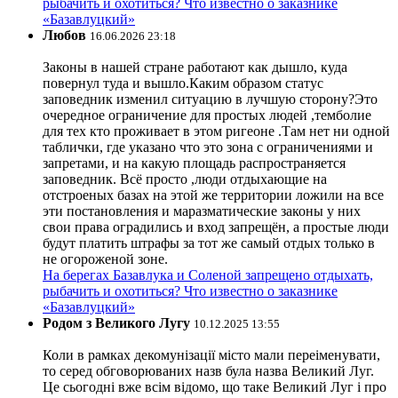
рыбачить и охотиться? Что известно о заказнике
«Базавлуцкий»
Любов
16.06.2026 23:18
Законы в нашей стране работают как дышло, куда
повернул туда и вышло.Каким образом статус
заповедник изменил ситуацию в лучшую сторону?Это
очередное ограничение для простых людей ,темболие
для тех кто проживает в этом ригеоне .Там нет ни одной
таблички, где указано что это зона с ограничениями и
запретами, и на какую площадь распространяется
заповедник. Всё просто ,люди отдыхающие на
отстроеных базах на этой же территории ложили на все
эти постановления и маразматические законы у них
свои права оградились и вход запрещён, а простые люди
будут платить штрафы за тот же самый отдых только в
не огороженой зоне.
На берегах Базавлука и Соленой запрещено отдыхать,
рыбачить и охотиться? Что известно о заказнике
«Базавлуцкий»
Родом з Великого Лугу
10.12.2025 13:55
Коли в рамках декомунізації місто мали переіменувати,
то серед обговорюваних назв була назва Великий Луг.
Це сьогодні вже всім відомо, що таке Великий Луг і про