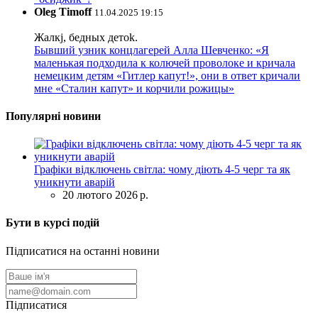
Oleg Timoff
11.04.2025 19:15
Жалкj, бедных детok.
Бывший узник концлагерей Алла Шевченко: «Я
маленькая подходила к колючей проволоке и кричала
немецким детям «Гитлер капут!», они в ответ кричали
мне «Сталин капут» и корчили рожицы»
Популярні новини
Графіки відключень світла: чому діють 4-5 черг та як
уникнути аварій
20 лютого 2026 р.
Бути в курсі подій
Підписатися на останні новини
Підписатися