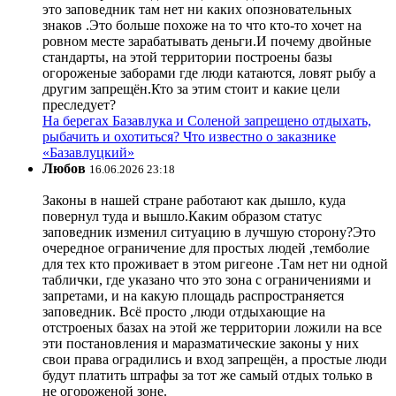
это заповедник там нет ни каких опозновательных
знаков .Это больше похоже на то что кто-то хочет на
ровном месте зарабатывать деньги.И почему двойные
стандарты, на этой территории построены базы
огороженые заборами где люди катаются, ловят рыбу а
другим запрещён.Кто за этим стоит и какие цели
преследует?
На берегах Базавлука и Соленой запрещено отдыхать,
рыбачить и охотиться? Что известно о заказнике
«Базавлуцкий»
Любов
16.06.2026 23:18
Законы в нашей стране работают как дышло, куда
повернул туда и вышло.Каким образом статус
заповедник изменил ситуацию в лучшую сторону?Это
очередное ограничение для простых людей ,темболие
для тех кто проживает в этом ригеоне .Там нет ни одной
таблички, где указано что это зона с ограничениями и
запретами, и на какую площадь распространяется
заповедник. Всё просто ,люди отдыхающие на
отстроеных базах на этой же территории ложили на все
эти постановления и маразматические законы у них
свои права оградились и вход запрещён, а простые люди
будут платить штрафы за тот же самый отдых только в
не огороженой зоне.