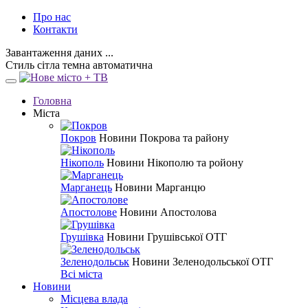
Про нас
Контакти
Завантаження даних ...
Стиль
сітла
темна
автоматична
Головна
Міста
Покров
Новини Покрова та району
Нікополь
Новини Нікополю та ройону
Марганець
Новини Марганцю
Апостолове
Новини Апостолова
Грушівка
Новини Грушівської ОТГ
Зеленодольськ
Новини Зеленодольської ОТГ
Всі міста
Новини
Місцева влада