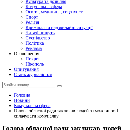
Культура та дозвілля
Комунальна сфера
Освіта, медицина, соцзахист
Спорт
Релігія
Кримінал та надзвичайні ситуації
Читачі пишуть
Суспільство
Політика
Реклама
Оголошення
Покров
Нікополь
Опитування
Стань журналістом
Головна
Новини
Комунальна сфера
Голова обласної ради закликав людей за можливості
сплачувати комуналку
Голова обласної ради закликав людей