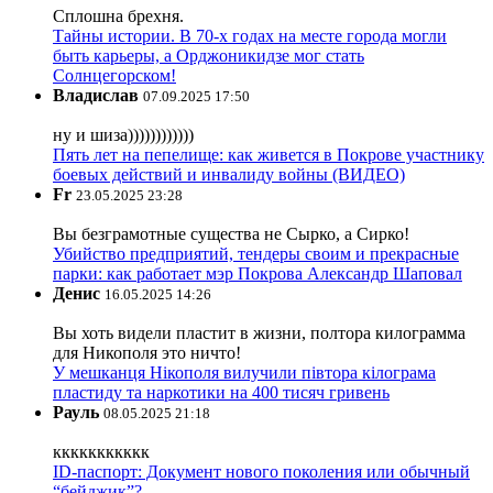
Сплошна брехня.
Тайны истории. В 70-х годах на месте города могли
быть карьеры, а Орджоникидзе мог стать
Солнцегорском!
Владислав
07.09.2025 17:50
ну и шиза))))))))))))
Пять лет на пепелище: как живется в Покрове участнику
боевых действий и инвалиду войны (ВИДЕО)
Fr
23.05.2025 23:28
Вы безграмотные существа не Сырко, а Сирко!
Убийство предприятий, тендеры своим и прекрасные
парки: как работает мэр Покрова Александр Шаповал
Денис
16.05.2025 14:26
Вы хоть видели пластит в жизни, полтора килограмма
для Никополя это ничто!
У мешканця Нікополя вилучили півтора кілограма
пластиду та наркотики на 400 тисяч гривень
Рауль
08.05.2025 21:18
ккккккккккк
ID-паспорт: Документ нового поколения или обычный
“бейджик”?