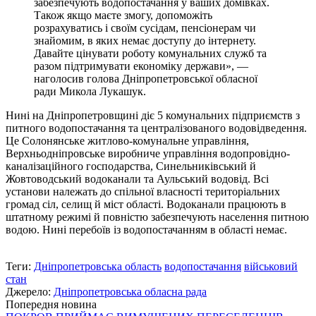
забезпечують водопостачання у ваших домівках.
Також якщо маєте змогу, допоможіть
розрахуватись і своїм сусідам, пенсіонерам чи
знайомим, в яких немає доступу до інтернету.
Давайте цінувати роботу комунальних служб та
разом підтримувати економіку держави», —
наголосив голова Дніпропетровської обласної
ради Микола Лукашук.
Нині на Дніпропетровщині діє 5 комунальних підприємств з
питного водопостачання та централізованого водовідведення.
Це Солонянське житлово-комунальне управління,
Верхньодніпровське виробниче управління водопровідно-
каналізаційного господарства, Синельниківський й
Жовтоводський водоканали та Аульський водовід. Всі
установи належать до спільної власності територіальних
громад сіл, селищ й міст області. Водоканали працюють в
штатному режимі й повністю забезпечують населення питною
водою. Нині перебоїв із водопостачанням в області немає.
Теги:
Дніпропетровська область
водопостачання
військовий
стан
Джерело:
Дніпропетровська обласна рада
Попередня новина