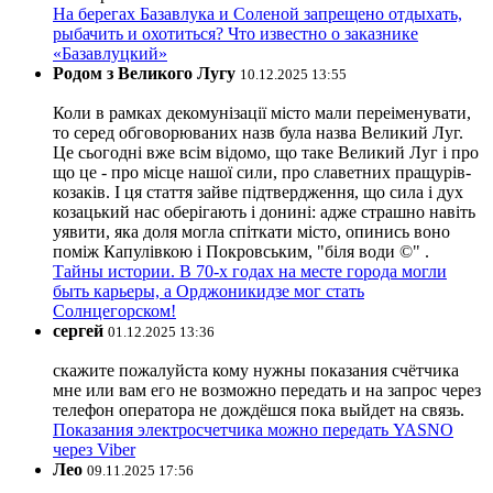
На берегах Базавлука и Соленой запрещено отдыхать,
рыбачить и охотиться? Что известно о заказнике
«Базавлуцкий»
Родом з Великого Лугу
10.12.2025 13:55
Коли в рамках декомунізації місто мали переіменувати,
то серед обговорюваних назв була назва Великий Луг.
Це сьогодні вже всім відомо, що таке Великий Луг і про
що це - про місце нашої сили, про славетних пращурів-
козаків. І ця стаття зайве підтвердження, що сила і дух
козацький нас оберігають і донині: адже страшно навіть
уявити, яка доля могла спіткати місто, опинись воно
поміж Капулівкою і Покровським, "біля води ©" .
Тайны истории. В 70-х годах на месте города могли
быть карьеры, а Орджоникидзе мог стать
Солнцегорском!
сергей
01.12.2025 13:36
скажите пожалуйста кому нужны показания счётчика
мне или вам его не возможно передать и на запрос через
телефон оператора не дождёшся пока выйдет на связь.
Показания электросчетчика можно передать YASNO
через Viber
Лео
09.11.2025 17:56