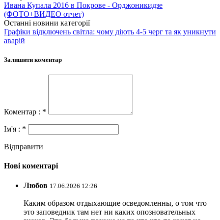
Ивана Купала 2016 в Покрове - Орджоникидзе
(ФОТО+ВИДЕО отчет)
Останні новини категорії
Графіки відключень світла: чому діють 4-5 черг та як уникнути
аварій
Залишити коментар
Коментар : *
Ім'я : *
Відправити
Нові коментарі
Любов
17.06.2026 12:26
Каким образом отдыхающие осведомленны, о том что
это заповедник там нет ни каких опозновательных