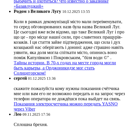
рыбачить и охотиться? Что известно о заказнике
«Базавлуцкий»
Родом з Великого Лугу
10.12.2025 13:55
Коли в рамках декомунізації місто мали переіменувати,
то серед обговорюваних назв була назва Великий Луг.
Це сьогодні вже всім відомо, що таке Великий Луг і про
що це - про місце нашої сили, про славетних пращурів-
козаків. І ця стаття зайве підтвердження, що сила і дух
козацький нас оберігають і донині: адже страшно навіть
уявити, яка доля могла спіткати місто, опинись воно
поміж Капулівкою і Покровським, "біля води ©" .
Тайны истории. В 70-х годах на месте города могли
быть карьеры, а Орджоникидзе мог стать
Солнцегорском!
сергей
01.12.2025 13:36
скажите пожалуйста кому нужны показания счётчика
мне или вам его не возможно передать и на запрос через
телефон оператора не дождёшся пока выйдет на связь.
Показания электросчетчика можно передать YASNO
через Viber
Лео
09.11.2025 17:56
Сплошна брехня.