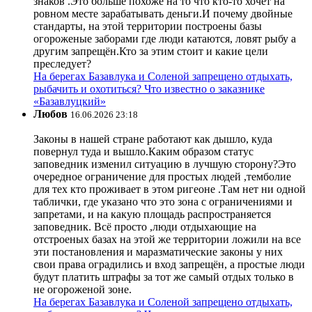
знаков .Это больше похоже на то что кто-то хочет на
ровном месте зарабатывать деньги.И почему двойные
стандарты, на этой территории построены базы
огороженые заборами где люди катаются, ловят рыбу а
другим запрещён.Кто за этим стоит и какие цели
преследует?
На берегах Базавлука и Соленой запрещено отдыхать,
рыбачить и охотиться? Что известно о заказнике
«Базавлуцкий»
Любов
16.06.2026 23:18
Законы в нашей стране работают как дышло, куда
повернул туда и вышло.Каким образом статус
заповедник изменил ситуацию в лучшую сторону?Это
очередное ограничение для простых людей ,темболие
для тех кто проживает в этом ригеоне .Там нет ни одной
таблички, где указано что это зона с ограничениями и
запретами, и на какую площадь распространяется
заповедник. Всё просто ,люди отдыхающие на
отстроеных базах на этой же территории ложили на все
эти постановления и маразматические законы у них
свои права оградились и вход запрещён, а простые люди
будут платить штрафы за тот же самый отдых только в
не огороженой зоне.
На берегах Базавлука и Соленой запрещено отдыхать,