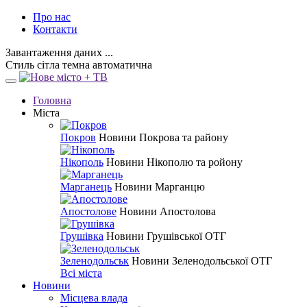
Про нас
Контакти
Завантаження даних ...
Стиль
сітла
темна
автоматична
Головна
Міста
Покров
Новини Покрова та району
Нікополь
Новини Нікополю та ройону
Марганець
Новини Марганцю
Апостолове
Новини Апостолова
Грушівка
Новини Грушівської ОТГ
Зеленодольськ
Новини Зеленодольської ОТГ
Всі міста
Новини
Місцева влада