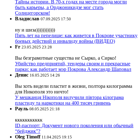
Тайны истории. В 70-х годах на месте города могли
быть карьеры, а Орджоникидзе мог стать
Солнцегорском!
Владислав
07.09.2025 17:50
ну и шиза))))))))))))
Пять лет на пепелище: как живется в Покрове участнику
боевых действий и инвалиду войны (ВИДЕО)
Fr
23.05.2025 23:28
Вы безграмотные существа не Сырко, а Сирко!
Убийство предприятий, тендеры своим и прекрасные
парки: как работает мэр Покрова Александр Шаповал
Денис
16.05.2025 14:26
Вы хоть видели пластит в жизни, полтора килограмма
для Никополя это ничто!
У мешканця Нікополя вилучили півтора кілограма
пластиду та наркотики на 400 тисяч гривень
Рауль
08.05.2025 21:18
ккккккккккк
ID-паспорт: Документ нового поколения или обычный
“бейджик”?
Oleg Timoff
11.04.2025 19:15