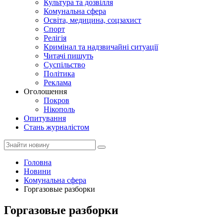
Культура та дозвілля
Комунальна сфера
Освіта, медицина, соцзахист
Спорт
Релігія
Кримінал та надзвичайні ситуації
Читачі пишуть
Суспільство
Політика
Реклама
Оголошення
Покров
Нікополь
Опитування
Стань журналістом
Головна
Новини
Комунальна сфера
Горгазовые разборки
Горгазовые разборки