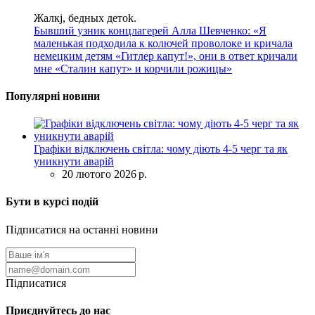
Жалкj, бедных детok.
Бывший узник концлагерей Алла Шевченко: «Я
маленькая подходила к колючей проволоке и кричала
немецким детям «Гитлер капут!», они в ответ кричали
мне «Сталин капут» и корчили рожицы»
Популярні новини
Графіки відключень світла: чому діють 4-5 черг та як
уникнути аварій
20 лютого 2026 р.
Бути в курсі подій
Підписатися на останні новини
Підписатися
Приєднуйтесь до нас