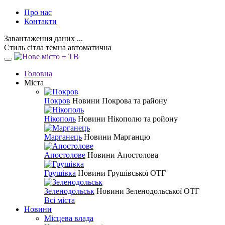
Про нас
Контакти
Завантаження даних ...
Стиль
сітла
темна
автоматична
Головна
Міста
Покров
Новини Покрова та району
Нікополь
Новини Нікополю та ройону
Марганець
Новини Марганцю
Апостолове
Новини Апостолова
Грушівка
Новини Грушівської ОТГ
Зеленодольськ
Новини Зеленодольської ОТГ
Всі міста
Новини
Місцева влада