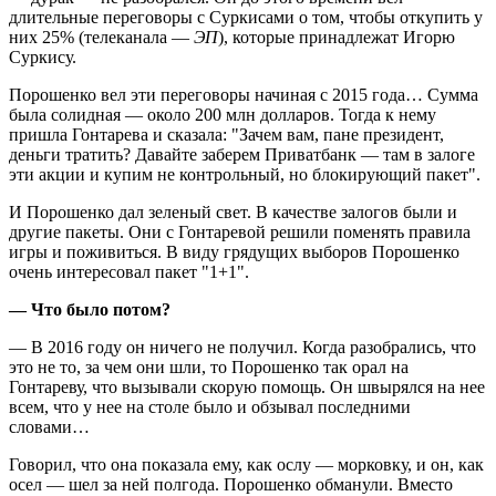
длительные переговоры с Суркисами о том, чтобы откупить у
них 25% (телеканала —
ЭП
), которые принадлежат Игорю
Суркису.
Порошенко вел эти переговоры начиная с 2015 года… Сумма
была солидная — около 200 млн долларов. Тогда к нему
пришла Гонтарева и сказала: "Зачем вам, пане президент,
деньги тратить? Давайте заберем Приватбанк — там в залоге
эти акции и купим не контрольный, но блокирующий пакет".
И Порошенко дал зеленый свет. В качестве залогов были и
другие пакеты. Они с Гонтаревой решили поменять правила
игры и поживиться. В виду грядущих выборов Порошенко
очень интересовал пакет "1+1".
—
Что было потом?
— В 2016 году он ничего не получил. Когда разобрались, что
это не то, за чем они шли, то Порошенко так орал на
Гонтареву, что вызывали скорую помощь. Он швырялся на нее
всем, что у нее на столе было и обзывал последними
словами…
Говорил, что она показала ему, как ослу — морковку, и он, как
осел — шел за ней полгода. Порошенко обманули. Вместо