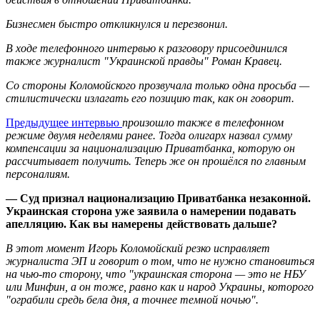
Бизнесмен быстро откликнулся и перезвонил.
В ходе телефонного интервью к разговору присоединился
также журналист "Украинской правды" Роман Кравец.
Со стороны Коломойского прозвучала только одна просьба —
стилистически излагать его позицию так, как он говорит.
Предыдущее интервью
произошло также в телефонном
режиме двумя неделями ранее. Тогда олигарх назвал сумму
компенсации за национализацию Приватбанка, которую он
рассчитывает получить. Теперь же он прошёлся по главным
персоналиям.
—
Суд признал национализацию Приватбанка незаконной.
Украинская сторона уже заявила о намерении подавать
апелляцию. Как вы намерены действовать дальше?
В этот момент Игорь Коломойский резко исправляет
журналиста ЭП и говорит о том, что не нужно становиться
на чью-то сторону, что "украинская сторона
—
это не НБУ
или Минфин, а он тоже, равно как и народ Украины, которого
"ограбили средь бела дня, а точнее темной ночью".