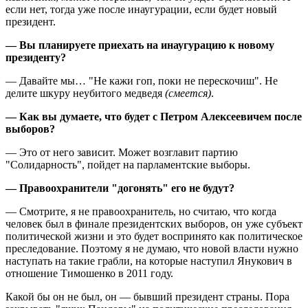
если нет, тогда уже после инаугурации, если будет новый
президент.
—
Вы планируете приехать на инаугурацию к новому
президенту?
— Давайте мы… "Не кажи гоп, поки не перескочиш". Не
делите шкуру неубитого медведя
(смеется)
.
—
Как вы думаете, что будет с Петром Алексеевичем после
выборов?
— Это от него зависит. Может возглавит партию
"Солидарность", пойдет на парламентские выборы.
—
Правоохранители "догонять" его не будут?
— Смотрите, я не правоохранитель, но считаю, что когда
человек был в финале президентских выборов, он уже субъект
политической жизни и это будет воспринято как политическое
преследование. Поэтому я не думаю, что новой власти нужно
наступать на такие грабли, на которые наступил Янукович в
отношение Тимошенко в 2011 году.
Какой бы он не был, он — бывший президент страны. Пора