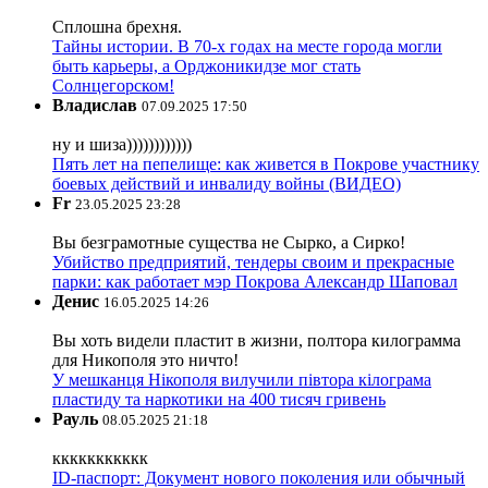
Сплошна брехня.
Тайны истории. В 70-х годах на месте города могли
быть карьеры, а Орджоникидзе мог стать
Солнцегорском!
Владислав
07.09.2025 17:50
ну и шиза))))))))))))
Пять лет на пепелище: как живется в Покрове участнику
боевых действий и инвалиду войны (ВИДЕО)
Fr
23.05.2025 23:28
Вы безграмотные существа не Сырко, а Сирко!
Убийство предприятий, тендеры своим и прекрасные
парки: как работает мэр Покрова Александр Шаповал
Денис
16.05.2025 14:26
Вы хоть видели пластит в жизни, полтора килограмма
для Никополя это ничто!
У мешканця Нікополя вилучили півтора кілограма
пластиду та наркотики на 400 тисяч гривень
Рауль
08.05.2025 21:18
ккккккккккк
ID-паспорт: Документ нового поколения или обычный