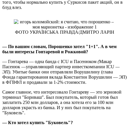
того, чтобы нормально купить у Суркисов пакет акций, он в
блуд влез.
ФОТО УКРАЇНСЬКА ПРАВДА/ДМИТРО ЛАРІН
— По вашим словам, Порошенко хотел "1+1". А в чем
были интересы Гонтаревой и Рожковой?
— Гонтарева — одна банда с ICU и Пасенюком
(
Макар
Пасенюк —управляющий партнер инвесткомпании ICU
—
ЭП).
Убитые банки они отправляли Ворушилину (глава
Фонда гарантирования вклада Константин Ворушилин —
ЭП
)
в ФГВФЛ и продавали за 1-2% стоимости.
Самое главное, что интересовало Гонтареву — это зерновой
терминал "Бориваш". Был покупатель, который готов был
заплатить 250 млн долларов, а она хотела его за 100 млн
долларов украсть из банка. И у них был покупатель на
"Буковель".
—
Кто хотел купить "Буковель"?