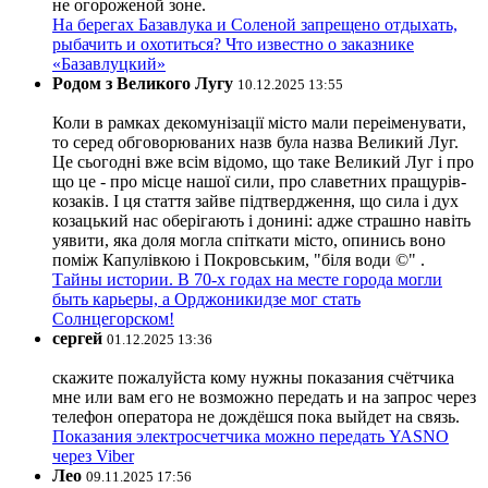
не огороженой зоне.
На берегах Базавлука и Соленой запрещено отдыхать,
рыбачить и охотиться? Что известно о заказнике
«Базавлуцкий»
Родом з Великого Лугу
10.12.2025 13:55
Коли в рамках декомунізації місто мали переіменувати,
то серед обговорюваних назв була назва Великий Луг.
Це сьогодні вже всім відомо, що таке Великий Луг і про
що це - про місце нашої сили, про славетних пращурів-
козаків. І ця стаття зайве підтвердження, що сила і дух
козацький нас оберігають і донині: адже страшно навіть
уявити, яка доля могла спіткати місто, опинись воно
поміж Капулівкою і Покровським, "біля води ©" .
Тайны истории. В 70-х годах на месте города могли
быть карьеры, а Орджоникидзе мог стать
Солнцегорском!
сергей
01.12.2025 13:36
скажите пожалуйста кому нужны показания счётчика
мне или вам его не возможно передать и на запрос через
телефон оператора не дождёшся пока выйдет на связь.
Показания электросчетчика можно передать YASNO
через Viber
Лео
09.11.2025 17:56