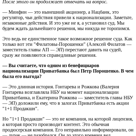
После этого он продолжает отвечать на вопрос.
— Минфин —
это нынешний акционер, а Нацбанк, это
регулятор, чьи действия привели к национализации. Заметьте,
незаконные действия. И это уже не я, а установил суд. Мы
будем ждать дальнейшего решения, мы никуда не торопимся.
Это ведь не единственное такое возможное решение суда. Как
только вот эти "Филатовы-Порошенки" (Алексей Филатов —
заместитель главы АП
— ЭП
) перестают давить на судей,
сразу же появляются справедливые решения.
—
Вы считаете, что одним из бенефициаров
национализации Приватбанка был Петр Порошенко. В чем
была его выгода?
— Это длинная история. Гонтарева и Рожкова (Валерия
Гонтарева возглавляла НБУ на момент национализации
Приватбанка, и Екатерина Рожкова — заместитель главы НБУ
—
ЭП
) доложили ему, что в залогах Приватбанка есть акции
"1+1 Продакшн".
Но "1+1 Продакшн" — это не компания, на которой лицензия,
а которая просто производит контент. Это обычная
продюсерская компания. Его неправильно информировали, он
— дурак — не разобрался. Он до этого времени вел