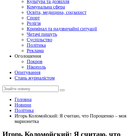
Культура та дозвілля
Комунальна сфера
Освіта, медицина, соцзахист
Спорт
Релігія
Кримінал та надзвичайні ситуації
Читачі пишуть
Суспільство
Політика
Реклама
Оголошення
Покров
Нікополь
Опитування
Стань журналістом
Головна
Новини
Політика
Игорь Коломойский: Я считаю, что Порошенко – моя
марионетка
Игорь Коломойский: Я считаю, что