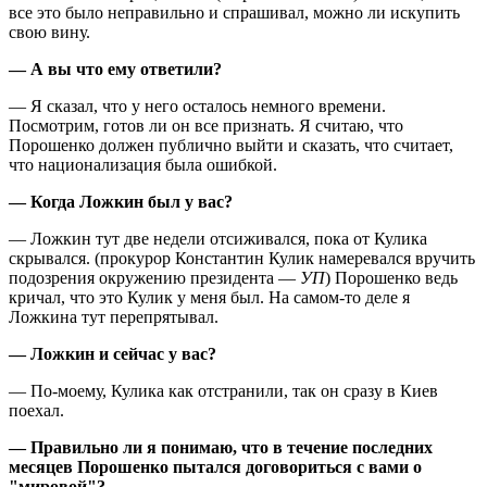
все это было неправильно и спрашивал, можно ли искупить
свою вину.
—
А вы что ему ответили?
— Я сказал, что у него осталось немного времени.
Посмотрим, готов ли он все признать. Я считаю, что
Порошенко должен публично выйти и сказать, что считает,
что национализация была ошибкой.
—
Когда Ложкин был у вас?
— Ложкин тут две недели отсиживался, пока от Кулика
скрывался. (прокурор Константин Кулик намеревался вручить
подозрения окружению президента —
УП
) Порошенко ведь
кричал, что это Кулик у меня был. На самом-то деле я
Ложкина тут перепрятывал.
—
Ложкин и сейчас у вас?
— По-моему, Кулика как отстранили, так он сразу в Киев
поехал.
—
Правильно ли я понимаю, что в течение последних
месяцев Порошенко пытался договориться с вами о
"мировой"?