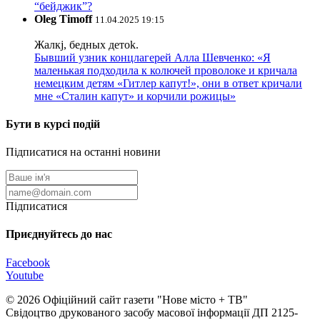
“бейджик”?
Oleg Timoff
11.04.2025 19:15
Жалкj, бедных детok.
Бывший узник концлагерей Алла Шевченко: «Я
маленькая подходила к колючей проволоке и кричала
немецким детям «Гитлер капут!», они в ответ кричали
мне «Сталин капут» и корчили рожицы»
Бути в курсі подій
Підписатися на останні новини
Підписатися
Приєднуйтесь до нас
Facebook
Youtube
© 2026 Офіційний сайт газети "Нове мiсто + ТВ"
Свідоцтво друкованого засобу масової інформації ДП 2125-