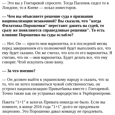
— Это вы у Гонтаревой спросите. Тогда Пасенюк сидел то в
Лондоне, то в Киеве — искал инвесторов.
—
Чем вы объясняете решение суда о признании
национализации незаконной? Вы сказали, что "когда
Филатовы-Порошенки" перестают давить на судей, то
сразу же появляются справедливые решения". То есть
влияние Порошенко на суды ослабло?
— Нет. Он — просто моя марионетка, и в последний месяц
перед завершением его полномочий будет выполнять все, что
ему будет сказано. Он же считал, что кто-то его марионетка. Я
считаю, что он —моя марионетка. Будет делать все, что ему
говорят. Чтоб искупить свою вину.
—
За что именно?
— Он должен выйти к украинскому народу и сказать, что за
то, что он хотел поживиться чужой собственностью, он
устроил национализацию Приватбанка вместе с Гонтаревой.
Точно также как он устраивал мародерство в Укрборонпроме.
Пакета "1+1" в залогах Привата никогда не было. Если вы
помните, в конце 2016 года "1+1" долго не продлевали
лицензию. Это Порошенко давал команду не продлевать.