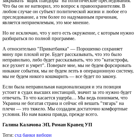
закрывать "ящик Пандоры" на политические преследования.
Что бы он не натворил, это вопрос к правоохранителям. В
любом случае он субъект политической жизни и любое его
преследование, а тем более по надуманным причинам,
является неприемлемым, это мое мнение.
Но не исключаю, что у него есть окружение, с которым нужно
разбираться по полной программе.
А относительно "Приватбанка" — Порошенко сохраняет
мину при плохой игре. Будет рассказывать, что это было
неправильно, либо будет рассказывать, что это "катастрофа,
все рухнет и умрет". Поверьте мне, мы не будем форсировать
никакие события, мы не будем лезть в операционную систему,
мы не будем никого кошмарить — все будет по закону.
Если была неправильная национализация и эта позиция
устоит в судах высших инстанций, значит за это нужно будет
отвечать. То что касается ущерба… Мы ведь понимаем, что
Украина не богатая страна и сейчас ей вешать "тягарь" на
плечи — это тяжело. Мы создадим достаточно комфортные
условия. Но нам важна правда, прежде всего.
Галина Калачова ЭП, Роман Кравец УП
Теги:
суд
банки
вибори