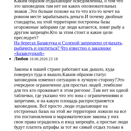
Каким образом отдыхающие осведомленны, о том что
это заповедник там нет ни каких опозновательных
знаков .Это больше похоже на то что кто-то хочет на
ровном месте зарабатывать деньги.И почему двойные
стандарты, на этой территории построены базы
огороженые заборами где люди катаются, ловят рыбу а
другим запрещён.Кто за этим стоит и какие цели
преследует?
На берегах Базавлука и Соленой запрещено отдыхать,
рыбачить и охотиться? Что известно о заказнике
«Базавлуцкий»
Любов
16.06.2026 23:18
Законы в нашей стране работают как дышло, куда
повернул туда и вышло.Каким образом статус
заповедник изменил ситуацию в лучшую сторону?Это
очередное ограничение для простых людей ,темболие
для тех кто проживает в этом ригеоне .Там нет ни одной
таблички, где указано что это зона с ограничениями и
запретами, и на какую площадь распространяется
заповедник. Всё просто ,люди отдыхающие на
отстроеных базах на этой же территории ложили на все
эти постановления и маразматические законы у них
свои права оградились и вход запрещён, а простые люди
будут платить штрафы за тот же самый отдых только в