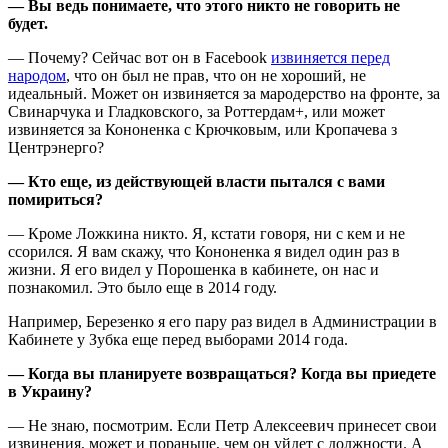
—
Вы ведь понимаете, что этого никто не говорить не
будет.
— Почему? Сейчас вот он в Facebook
извиняется перед
народом
, что он был не прав, что он не хороший, не
идеальный. Может он извиняется за мародерство на фронте, за
Свинарчука и Гладковского, за Роттердам+, или может
извиняется за Кононенка с Крючковым, или Кропачева з
Центрэнерго?
—
Кто еще, из действующей власти пытался с вами
помириться?
— Кроме Ложкина никто. Я, кстати говоря, ни с кем и не
ссорился. Я вам скажу, что Кононенка я видел один раз в
жизни. Я его видел у Порошенка в кабинете, он нас и
познакомил. Это было еще в 2014 году.
Например, Березенко я его пару раз видел в Администрации в
Кабинете у Зубка еще перед выборами 2014 года.
—
Когда вы планируете возвращаться? Когда вы приедете
в Украину?
— Не знаю, посмотрим. Если Петр Алексеевич принесет свои
извинения, может и пораньше, чем он уйдет с должности. А