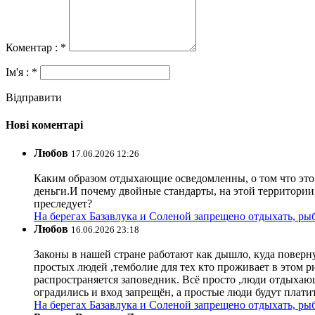
Коментар : *
Ім'я : *
Відправити
Нові коментарі
Любов
17.06.2026 12:26
Каким образом отдыхающие осведомленны, о том что это з
деньги.И почему двойные стандарты, на этой территории 
преследует?
На берегах Базавлука и Соленой запрещено отдыхать, рыб
Любов
16.06.2026 23:18
Законы в нашей стране работают как дышло, куда поверн
простых людей ,темболие для тех кто проживает в этом ри
распространяется заповедник. Всё просто ,люди отдыхающ
оградились и вход запрещён, а простые люди будут плати
На берегах Базавлука и Соленой запрещено отдыхать, рыб