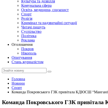
Культура та дозвілля
Комунальна сфера
Освіта, медицина, соцзахист
Спорт
Релігія
Кримінал та надзвичайні ситуації
Читачі пишуть
Суспільство
Політика
Реклама
Оголошення
Покров
Нікополь
Опитування
Стань журналістом
Головна
Новини
Спорт
Команда Покровського ГЗК привітала КДЮСШ “Манганіт” 
Команда Покровського ГЗК привітала 