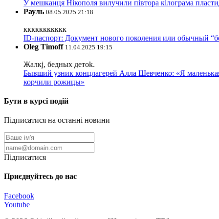
У мешканця Нікополя вилучили півтора кілограма пластид
Рауль
08.05.2025 21:18
ккккккккккк
ID-паспорт: Документ нового поколения или обычный “
Oleg Timoff
11.04.2025 19:15
Жалкj, бедных детok.
Бывший узник концлагерей Алла Шевченко: «Я маленькая 
корчили рожицы»
Бути в курсі подій
Підписатися на останні новини
Підписатися
Приєднуйтесь до нас
Facebook
Youtube