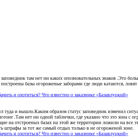
аповедник там нет ни каких опозновательных знаков .Это больше
построены базы огороженые заборами где люди катаются, ловят 
ачить и охотиться? Что известно о заказнике «Базавлуцкий»
ул туда и вышло.Каким образом статус заповедник изменил сит
геоне .Там нет ни одной таблички, где указано что это зона с 
ие на отстроеных базах на этой же территории ложили на все э
ть штрафы за тот же самый отдых только в не огороженой зоне.
ачить и охотиться? Что известно о заказнике «Базавлуцкий»