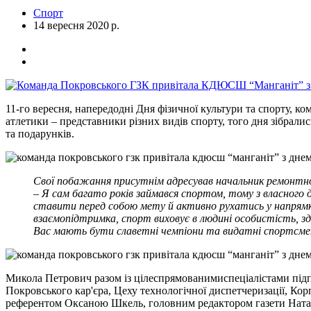
Спорт
14 вересня 2020 р.
11-го вересня, напередодні Дня фізичної культури та спорту, 
атлетики – представники різних видів спорту, того дня зібрали
та подарунків.
Свої побажання присутнім адресував начальник ремонтно
– Я сам багато років займався спортом, тому з власного
ставити перед собою мету й активно рухатись у напрямку 
взаємопідтримка, спорт виховує в людині особистість, 
Вас мають бути славетні чемпіони та видатні спортсме
Микола Петрович разом із цілеспрямованимиспеціалістами підп
Покровського кар'єра, Цеху технологічної диспетчеризації, К
референтом Оксаною Шкель, головним редактором газети Наталі