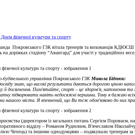
команда Покровського ГЗК вітала тренерів та вихованців КДЮСШ “
сь на доріжках стадіону “Авангард” для участі у традиційних вес
-будівельного управління Покровського ГЗК
Микола Біднюк:
 досвіду знаю, що високі результати даються дорогою ціною напо
її досягнення. Пам'ятайте, спорт – це здоров'я, натхнення та м
здатну підкорювати навіть недосяжні вершини. Тому я бажаю вс
ни нашого міста. Я впевнений, що Ви теж обов'язково до них 
риємства (директором із загальних питань Сергієм Пороваєм, на
орпоративного відділу – Романом Руднєвим, В'ячеславом Ніколай
єю Чепець) та іншими однодумцями – подякували тренерам за те