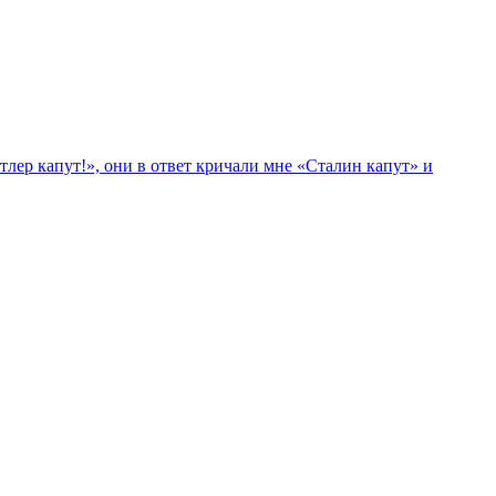
лер капут!», они в ответ кричали мне «Сталин капут» и