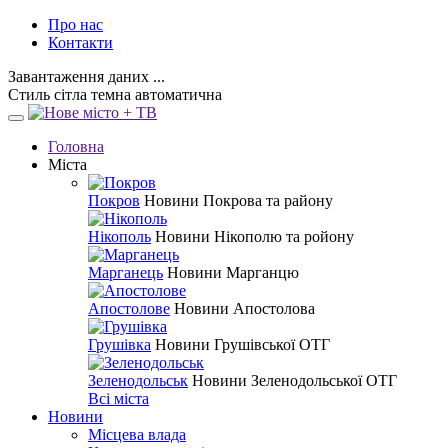
Про нас
Контакти
Завантаження даних ...
Стиль
сітла
темна
автоматична
Головна
Міста
Покров
Новини Покрова та району
Нікополь
Новини Нікополю та ройону
Марганець
Новини Марганцю
Апостолове
Новини Апостолова
Грушівка
Новини Грушівської ОТГ
Зеленодольськ
Новини Зеленодольської ОТГ
Всі міста
Новини
Місцева влада