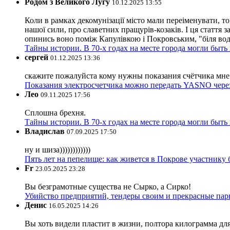
Родом з Великого Лугу
10.12.2025 13:55
Коли в рамках декомунізації місто мали переіменувати, то
нашої сили, про славетних пращурів-козаків. І ця стаття з
опинись воно поміж Капулівкою і Покровським, "біля вод
Тайны истории. В 70-х годах на месте города могли быть
сергей
01.12.2025 13:36
скажите пожалуйста кому нужны показания счётчика мне и
Показания электросчетчика можно передать YASNO через
Лео
09.11.2025 17:56
Сплошна брехня.
Тайны истории. В 70-х годах на месте города могли быть
Владислав
07.09.2025 17:50
ну и шиза))))))))))))
Пять лет на пепелище: как живется в Покрове участник
Fr
23.05.2025 23:28
Вы безграмотные существа не Сырко, а Сирко!
Убийство предприятий, тендеры своим и прекрасные пар
Денис
16.05.2025 14:26
Вы хоть видели пластит в жизни, полтора килограмма дл