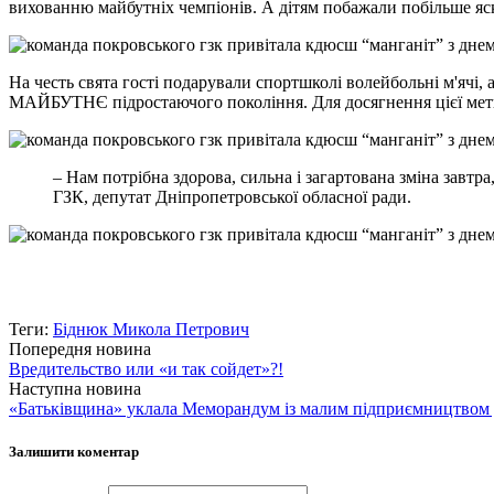
вихованню майбутніх чемпіонів. А дітям побажали побільше яс
На честь свята гості подарували спортшколі волейбольні м'ячі
МАЙБУТНЄ підростаючого покоління. Для досягнення цієї мети
– Нам потрібна здорова, сильна і загартована зміна зав
ГЗК, депутат Дніпропетровської обласної ради.
Теги:
Біднюк Микола Петрович
Попередня новина
Вредительство или «и так сойдет»?!
Наступна новина
«Батьківщина» уклала Меморандум із малим підприємництвом 
Залишити коментар