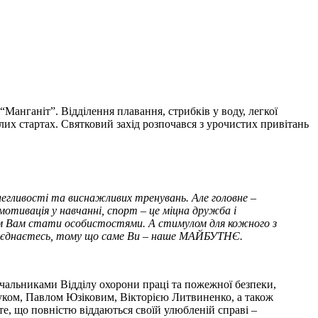
Манганіт”. Відділення плавання, стрибків у воду, легкої
елих стартах. Святковий захід розпочався з урочистих привітань
легливості та виснажливих тренувань. Але головне –
отивація у навчанні, спорт – це міцна дружба і
ім Вам стати особистостями. А стимулом для кожного з
приєднаєтесь, тому що саме Ви – наше МАЙБУТНЄ.
чальниками Відділу охорони праці та пожежної безпеки,
чуком, Павлом Юзіковим, Вікторією Литвиненко, а також
, що повністю віддаються своїй улюбленій справі –