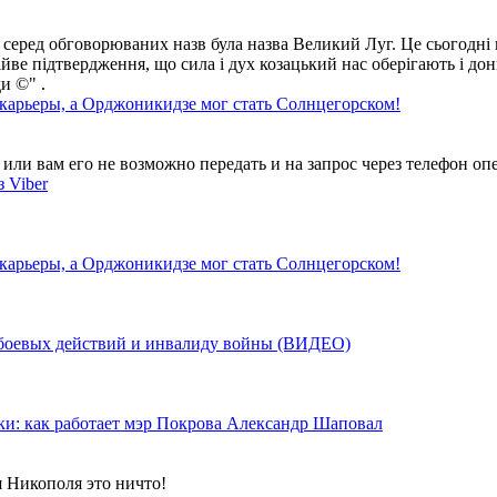
 серед обговорюваних назв була назва Великий Луг. Це сьогодні 
айве підтвердження, що сила і дух козацький нас оберігають і дон
и ©" .
 карьеры, а Орджоникидзе мог стать Солнцегорском!
ли вам его не возможно передать и на запрос через телефон опе
 Viber
 карьеры, а Орджоникидзе мог стать Солнцегорском!
у боевых действий и инвалиду войны (ВИДЕО)
ки: как работает мэр Покрова Александр Шаповал
я Никополя это ничто!