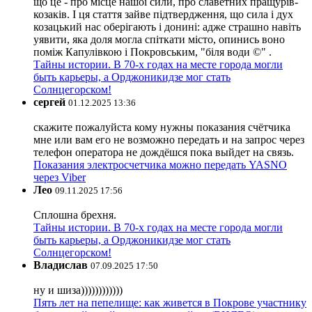
що це - про місце нашої сили, про славетних пращурів-
козаків. І ця стаття зайве підтвердження, що сила і дух
козацький нас оберігають і донині: адже страшно навіть
уявити, яка доля могла спіткати місто, опинись воно
поміж Капулівкою і Покровським, "біля води ©" .
Тайны истории. В 70-х годах на месте города могли
быть карьеры, а Орджоникидзе мог стать
Солнцегорском!
сергей
01.12.2025 13:36
скажите пожалуйста кому нужны показания счётчика
мне или вам его не возможно передать и на запрос через
телефон оператора не дождёшся пока выйдет на связь.
Показания электросчетчика можно передать YASNO
через Viber
Лео
09.11.2025 17:56
Сплошна брехня.
Тайны истории. В 70-х годах на месте города могли
быть карьеры, а Орджоникидзе мог стать
Солнцегорском!
Владислав
07.09.2025 17:50
ну и шиза))))))))))))
Пять лет на пепелище: как живется в Покрове участнику