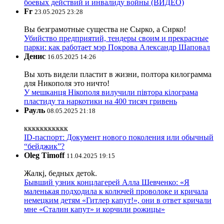
боевых действий и инвалиду войны (ВИДЕО)
Fr
23.05.2025 23:28
Вы безграмотные существа не Сырко, а Сирко!
Убийство предприятий, тендеры своим и прекрасные
парки: как работает мэр Покрова Александр Шаповал
Денис
16.05.2025 14:26
Вы хоть видели пластит в жизни, полтора килограмма
для Никополя это ничто!
У мешканця Нікополя вилучили півтора кілограма
пластиду та наркотики на 400 тисяч гривень
Рауль
08.05.2025 21:18
ккккккккккк
ID-паспорт: Документ нового поколения или обычный
“бейджик”?
Oleg Timoff
11.04.2025 19:15
Жалкj, бедных детok.
Бывший узник концлагерей Алла Шевченко: «Я
маленькая подходила к колючей проволоке и кричала
немецким детям «Гитлер капут!», они в ответ кричали
мне «Сталин капут» и корчили рожицы»