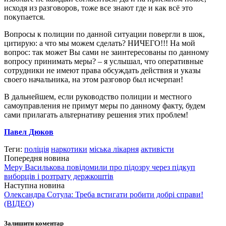
исходя из разговоров, тоже все знают где и как всё это
покупается.
Вопросы к полиции по данной ситуации повергли в шок,
цитирую: а что мы можем сделать? НИЧЕГО!!! На мой
вопрос: так может Вы сами не заинтересованы по данному
вопросу принимать меры? – я услышал, что оперативные
сотрудники не имеют права обсуждать действия и указы
своего начальника, на этом разговор был исчерпан!
В дальнейшем, если руководство полиции и местного
самоуправления не примут меры по данному факту, будем
сами прилагать альтернативу решения этих проблем!
Павел Дюков
Теги:
поліція
наркотики
міська лікарня
активісти
Попередня новина
Меру Василькова повідомили про підозру через підкуп
виборців і розтрату держкоштів
Наступна новина
Олександра Сотула: Треба встигати робити добрі справи!
(ВІДЕО)
Залишити коментар