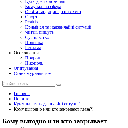
Культура та дозвілля
Комунальна сфера
Освіта, медицина, соцзахист
Спорт
Релігія
Кримінал та надзвичайні ситуації
Читачі пишуть
Суспільство
Політика
Реклама
Оголошення
Покров
Нікополь
Опитування
Стань журналістом
Головна
Новини
Кримінал та надзвичайні ситуації
Кому выгодно или кто закрывает глаза?!
Кому выгодно или кто закрывает