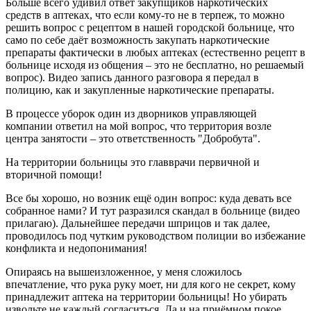
Больше всего удивил ответ закупщиков наркотических
средств в аптеках, что если кому-то не в терпеж, то можно
решить вопрос с рецептом в нашей городской больнице, что
само по себе даёт возможность закупать наркотические
препараты фактически в любых аптеках (естественно рецепт в
больнице исходя из общения – это не бесплатно, но решаемый
вопрос). Видео запись данного разговора я передал в
полицию, как и закупленные наркотические препараты.
В процессе уборок один из дворников управляющей
компании ответил на мой вопрос, что территория возле
центра занятости – это ответственность "Добробута".
На территории больницы это главврачи первичной и
вторичной помощи!
Все бы хорошо, но возник ещё один вопрос: куда девать все
собранное нами? И тут разразился скандал в больнице (видео
прилагаю). Дальнейшее передачи шприцов и так далее,
проводилось под чутким руководством полиции во избежание
конфликта и недопонимания!
Опираясь на вышеизложенное, у меня сложилось
впечатление, что рука руку моет, ни для кого не секрет, кому
принадлежит аптека на территории больницы! Но убирать
извольте не каждый согласиться. Да и на приёмном покое,