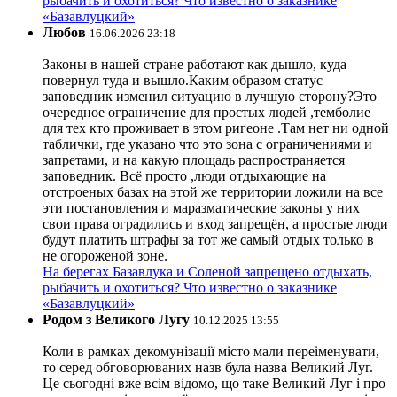
рыбачить и охотиться? Что известно о заказнике
«Базавлуцкий»
Любов
16.06.2026 23:18
Законы в нашей стране работают как дышло, куда
повернул туда и вышло.Каким образом статус
заповедник изменил ситуацию в лучшую сторону?Это
очередное ограничение для простых людей ,темболие
для тех кто проживает в этом ригеоне .Там нет ни одной
таблички, где указано что это зона с ограничениями и
запретами, и на какую площадь распространяется
заповедник. Всё просто ,люди отдыхающие на
отстроеных базах на этой же территории ложили на все
эти постановления и маразматические законы у них
свои права оградились и вход запрещён, а простые люди
будут платить штрафы за тот же самый отдых только в
не огороженой зоне.
На берегах Базавлука и Соленой запрещено отдыхать,
рыбачить и охотиться? Что известно о заказнике
«Базавлуцкий»
Родом з Великого Лугу
10.12.2025 13:55
Коли в рамках декомунізації місто мали переіменувати,
то серед обговорюваних назв була назва Великий Луг.
Це сьогодні вже всім відомо, що таке Великий Луг і про