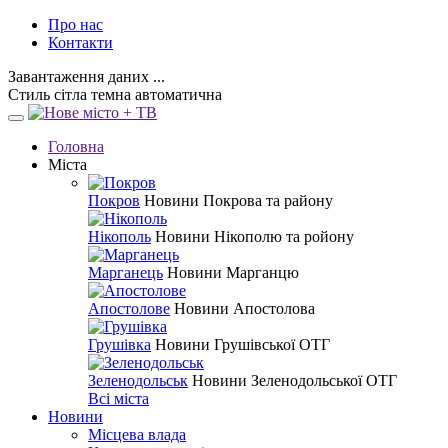
Про нас
Контакти
Завантаження даних ...
Стиль
сітла
темна
автоматична
Головна
Міста
Покров
Новини Покрова та району
Нікополь
Новини Нікополю та ройону
Марганець
Новини Марганцю
Апостолове
Новини Апостолова
Грушівка
Новини Грушівської ОТГ
Зеленодольськ
Новини Зеленодольської ОТГ
Всі міста
Новини
Місцева влада