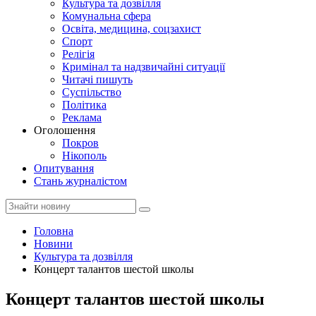
Культура та дозвілля
Комунальна сфера
Освіта, медицина, соцзахист
Спорт
Релігія
Кримінал та надзвичайні ситуації
Читачі пишуть
Суспільство
Політика
Реклама
Оголошення
Покров
Нікополь
Опитування
Стань журналістом
Головна
Новини
Культура та дозвілля
Концерт талантов шестой школы
Концерт талантов шестой школы