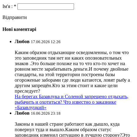
Ім'я : *
Відправити
Нові коментарі
Любов
17.06.2026 12:26
Каким образом отдыхающие осведомленны, о том что
это заповедник там нет ни каких опозновательных
знаков .Это больше похоже на то что кто-то хочет на
ровном месте зарабатывать деньги.И почему двойные
стандарты, на этой территории построены базы
огороженые заборами где люди катаются, ловят рыбу а
другим запрещён.Кто за этим стоит и какие цели
преследует?
На берегах Базавлука и Соленой запрещено отдыхать,
рыбачить и охотиться? Что известно о заказнике
«Базавлуцкий»
Любов
16.06.2026 23:18
Законы в нашей стране работают как дышло, куда
повернул туда и вышло.Каким образом статус
заповедник изменил ситуацию в лучшую сторону?Это