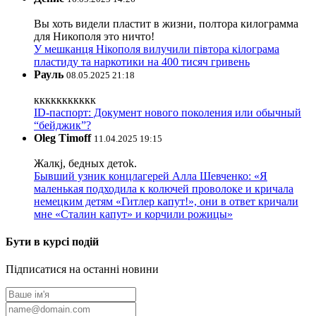
Вы хоть видели пластит в жизни, полтора килограмма
для Никополя это ничто!
У мешканця Нікополя вилучили півтора кілограма
пластиду та наркотики на 400 тисяч гривень
Рауль
08.05.2025 21:18
ккккккккккк
ID-паспорт: Документ нового поколения или обычный
“бейджик”?
Oleg Timoff
11.04.2025 19:15
Жалкj, бедных детok.
Бывший узник концлагерей Алла Шевченко: «Я
маленькая подходила к колючей проволоке и кричала
немецким детям «Гитлер капут!», они в ответ кричали
мне «Сталин капут» и корчили рожицы»
Бути в курсі подій
Підписатися на останні новини