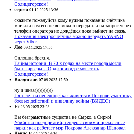
Солнцегорском!
сергей
01.12.2025 13:36
скажите пожалуйста кому нужны показания счётчика
мне или вам его не возможно передать и на запрос через
телефон оператора не дождёшся пока выйдет на связь.
Показания электросчетчика можно передать YASNO
через Viber
Лео
09.11.2025 17:56
Сплошна брехня.
Тайны истории. В 70-х годах на месте города могли
быть карьеры, а Орджоникидзе мог стать
Солнцегорском!
Владислав
07.09.2025 17:50
ну и шиза))))))))))))
Пять лет на пепелище: как живется в Покрове участнику
боевых действий и инвалиду войны (ВИДЕО)
Fr
23.05.2025 23:28
Вы безграмотные существа не Сырко, а Сирко!
Убийство предприятий, тендеры своим и прекрасные
парки: как работает мэр Покрова Александр Шаповал
Денис
16.05.2025 14:26