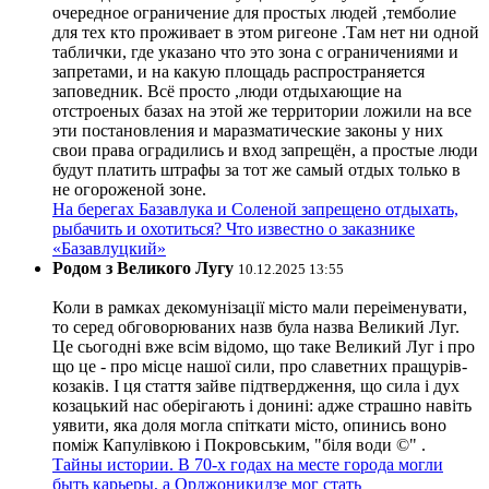
очередное ограничение для простых людей ,темболие
для тех кто проживает в этом ригеоне .Там нет ни одной
таблички, где указано что это зона с ограничениями и
запретами, и на какую площадь распространяется
заповедник. Всё просто ,люди отдыхающие на
отстроеных базах на этой же территории ложили на все
эти постановления и маразматические законы у них
свои права оградились и вход запрещён, а простые люди
будут платить штрафы за тот же самый отдых только в
не огороженой зоне.
На берегах Базавлука и Соленой запрещено отдыхать,
рыбачить и охотиться? Что известно о заказнике
«Базавлуцкий»
Родом з Великого Лугу
10.12.2025 13:55
Коли в рамках декомунізації місто мали переіменувати,
то серед обговорюваних назв була назва Великий Луг.
Це сьогодні вже всім відомо, що таке Великий Луг і про
що це - про місце нашої сили, про славетних пращурів-
козаків. І ця стаття зайве підтвердження, що сила і дух
козацький нас оберігають і донині: адже страшно навіть
уявити, яка доля могла спіткати місто, опинись воно
поміж Капулівкою і Покровським, "біля води ©" .
Тайны истории. В 70-х годах на месте города могли
быть карьеры, а Орджоникидзе мог стать