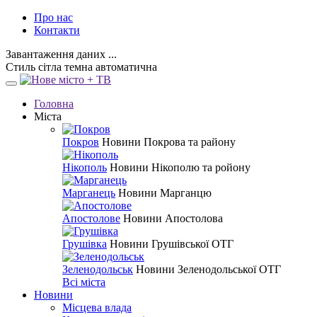
Про нас
Контакти
Завантаження даних ...
Стиль
сітла
темна
автоматична
Головна
Міста
Покров
Новини Покрова та району
Нікополь
Новини Нікополю та ройону
Марганець
Новини Марганцю
Апостолове
Новини Апостолова
Грушівка
Новини Грушівської ОТГ
Зеленодольськ
Новини Зеленодольської ОТГ
Всі міста
Новини
Місцева влада