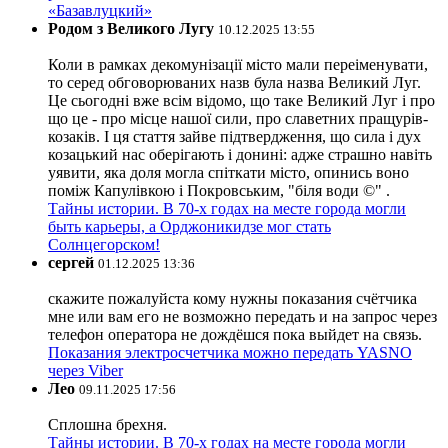
«Базавлуцкий»
Родом з Великого Лугу
10.12.2025 13:55
Коли в рамках декомунізації місто мали переіменувати,
то серед обговорюваних назв була назва Великий Луг.
Це сьогодні вже всім відомо, що таке Великий Луг і про
що це - про місце нашої сили, про славетних пращурів-
козаків. І ця стаття зайве підтвердження, що сила і дух
козацький нас оберігають і донині: адже страшно навіть
уявити, яка доля могла спіткати місто, опинись воно
поміж Капулівкою і Покровським, "біля води ©" .
Тайны истории. В 70-х годах на месте города могли
быть карьеры, а Орджоникидзе мог стать
Солнцегорском!
сергей
01.12.2025 13:36
скажите пожалуйста кому нужны показания счётчика
мне или вам его не возможно передать и на запрос через
телефон оператора не дождёшся пока выйдет на связь.
Показания электросчетчика можно передать YASNO
через Viber
Лео
09.11.2025 17:56
Сплошна брехня.
Тайны истории. В 70-х годах на месте города могли