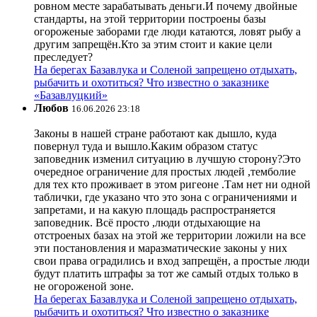
ровном месте зарабатывать деньги.И почему двойные
стандарты, на этой территории построены базы
огороженые заборами где люди катаются, ловят рыбу а
другим запрещён.Кто за этим стоит и какие цели
преследует?
На берегах Базавлука и Соленой запрещено отдыхать,
рыбачить и охотиться? Что известно о заказнике
«Базавлуцкий»
Любов
16.06.2026 23:18
Законы в нашей стране работают как дышло, куда
повернул туда и вышло.Каким образом статус
заповедник изменил ситуацию в лучшую сторону?Это
очередное ограничение для простых людей ,темболие
для тех кто проживает в этом ригеоне .Там нет ни одной
таблички, где указано что это зона с ограничениями и
запретами, и на какую площадь распространяется
заповедник. Всё просто ,люди отдыхающие на
отстроеных базах на этой же территории ложили на все
эти постановления и маразматические законы у них
свои права оградились и вход запрещён, а простые люди
будут платить штрафы за тот же самый отдых только в
не огороженой зоне.
На берегах Базавлука и Соленой запрещено отдыхать,
рыбачить и охотиться? Что известно о заказнике