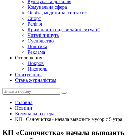
Культура та дозвілля
Комунальна сфера
Освіта, медицина, соцзахист
Спорт
Релігія
Кримінал та надзвичайні ситуації
Читачі пишуть
Суспільство
Політика
Реклама
Оголошення
Покров
Нікополь
Опитування
Стань журналістом
Головна
Новини
Комунальна сфера
КП «Саночистка» начала вывозить мусор с 5 утра
КП «Саночистка» начала вывозить