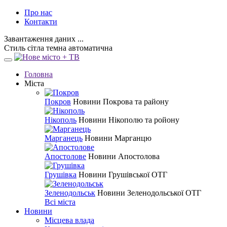
Про нас
Контакти
Завантаження даних ...
Стиль
сітла
темна
автоматична
Головна
Міста
Покров
Новини Покрова та району
Нікополь
Новини Нікополю та ройону
Марганець
Новини Марганцю
Апостолове
Новини Апостолова
Грушівка
Новини Грушівської ОТГ
Зеленодольськ
Новини Зеленодольської ОТГ
Всі міста
Новини
Місцева влада