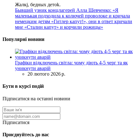
Жалкj, бедных детok.
Бывший узник концлагерей Алла Шевченко: «Я
маленькая подходила к колючей проволоке и кричала
немецким детям «Гитлер капут!», они в ответ кричали
мне «Сталин капут» и корчили рожицы»
Популярні новини
Графіки відключень світла: чому діють 4-5 черг та як
уникнути аварій
20 лютого 2026 р.
Бути в курсі подій
Підписатися на останні новини
Підписатися
Приєднуйтесь до нас