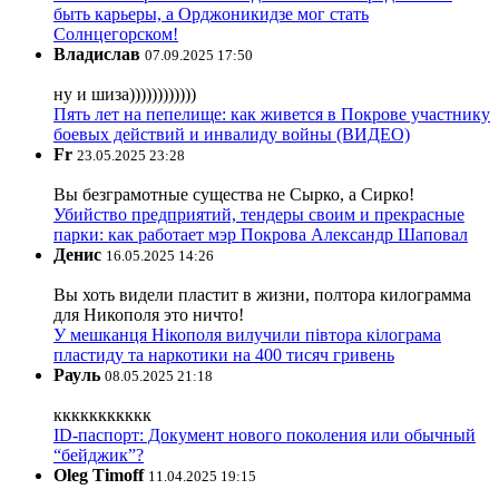
быть карьеры, а Орджоникидзе мог стать
Солнцегорском!
Владислав
07.09.2025 17:50
ну и шиза))))))))))))
Пять лет на пепелище: как живется в Покрове участнику
боевых действий и инвалиду войны (ВИДЕО)
Fr
23.05.2025 23:28
Вы безграмотные существа не Сырко, а Сирко!
Убийство предприятий, тендеры своим и прекрасные
парки: как работает мэр Покрова Александр Шаповал
Денис
16.05.2025 14:26
Вы хоть видели пластит в жизни, полтора килограмма
для Никополя это ничто!
У мешканця Нікополя вилучили півтора кілограма
пластиду та наркотики на 400 тисяч гривень
Рауль
08.05.2025 21:18
ккккккккккк
ID-паспорт: Документ нового поколения или обычный
“бейджик”?
Oleg Timoff
11.04.2025 19:15