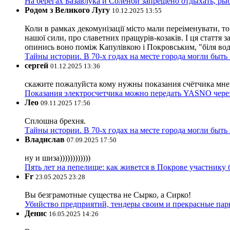
На берегах Базавлука и Соленой запрещено отдыхать, рыб
Родом з Великого Лугу
10.12.2025 13:55
Коли в рамках декомунізації місто мали переіменувати, то
нашої сили, про славетних пращурів-козаків. І ця стаття з
опинись воно поміж Капулівкою і Покровським, "біля вод
Тайны истории. В 70-х годах на месте города могли быть
сергей
01.12.2025 13:36
скажите пожалуйста кому нужны показания счётчика мне и
Показания электросчетчика можно передать YASNO через
Лео
09.11.2025 17:56
Сплошна брехня.
Тайны истории. В 70-х годах на месте города могли быть
Владислав
07.09.2025 17:50
ну и шиза))))))))))))
Пять лет на пепелище: как живется в Покрове участник
Fr
23.05.2025 23:28
Вы безграмотные существа не Сырко, а Сирко!
Убийство предприятий, тендеры своим и прекрасные пар
Денис
16.05.2025 14:26