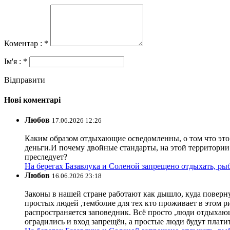
Коментар : *
Ім'я : *
Відправити
Нові коментарі
Любов
17.06.2026 12:26
Каким образом отдыхающие осведомленны, о том что это з
деньги.И почему двойные стандарты, на этой территории 
преследует?
На берегах Базавлука и Соленой запрещено отдыхать, рыб
Любов
16.06.2026 23:18
Законы в нашей стране работают как дышло, куда поверн
простых людей ,темболие для тех кто проживает в этом ри
распространяется заповедник. Всё просто ,люди отдыхающ
оградились и вход запрещён, а простые люди будут плати