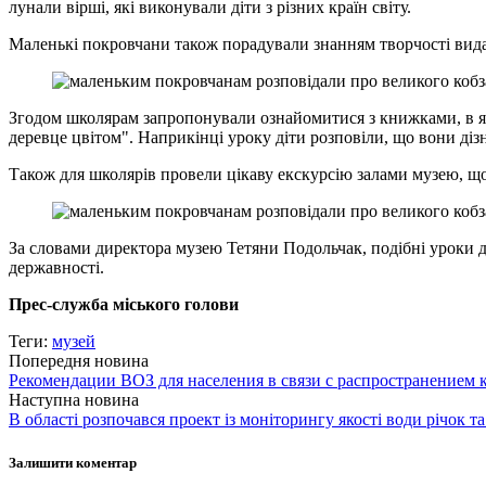
лунали вірші, які виконували діти з різних країн світу.
Маленькі покровчани також порадували знанням творчості видат
Згодом школярам запропонували ознайомитися з книжками, в яки
деревце цвітом". Наприкінці уроку діти розповіли, що вони діз
Також для школярів провели цікаву екскурсію залами музею, щ
За словами директора музею Тетяни Подольчак, подібні уроки до
державності.
Прес-служба міського голови
Теги:
музей
Попередня новина
Рекомендации ВОЗ для населения в связи c распространением
Наступна новина
В області розпочався проект із моніторингу якості води річок т
Залишити коментар