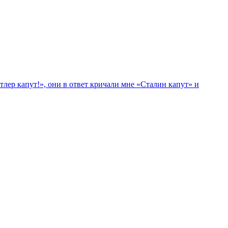
лер капут!», они в ответ кричали мне «Сталин капут» и