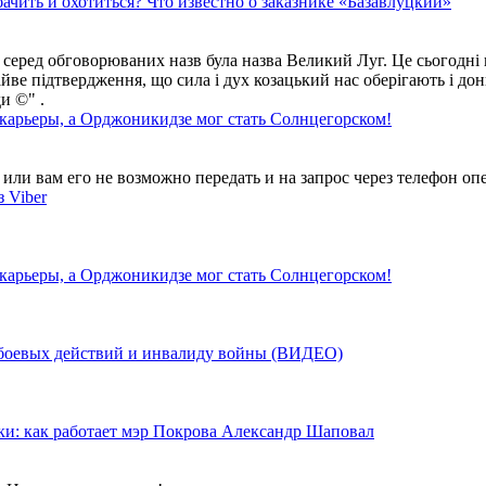
ачить и охотиться? Что известно о заказнике «Базавлуцкий»
 серед обговорюваних назв була назва Великий Луг. Це сьогодні 
айве підтвердження, що сила і дух козацький нас оберігають і дон
и ©" .
 карьеры, а Орджоникидзе мог стать Солнцегорском!
ли вам его не возможно передать и на запрос через телефон опе
 Viber
 карьеры, а Орджоникидзе мог стать Солнцегорском!
у боевых действий и инвалиду войны (ВИДЕО)
ки: как работает мэр Покрова Александр Шаповал