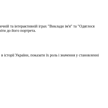
чній та інтерактивній іграх "Виклади ім'я" та "Одяглося
іти до його портрета.
історії України, показати їх роль і значення у становленні