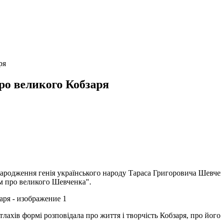
ря
ро великого Кобзаря
народження генія українського народу Тараса Григоровича Шевчен
м про великого Шевченка".
лахів формі розповідала про життя і творчість Кобзаря, про його 