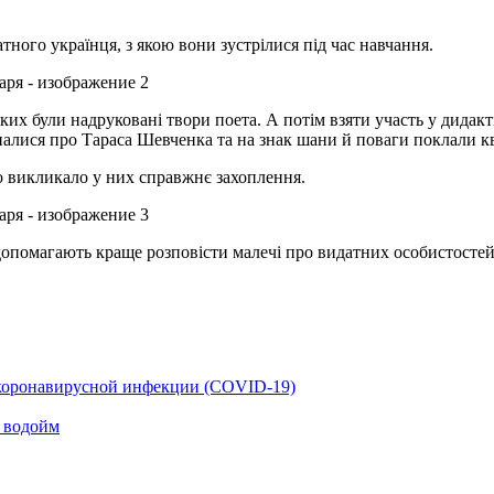
ного українця, з якою вони зустрілися під час навчання.
х були надруковані твори поета. А потім взяти участь у дидакти
налися про Тараса Шевченка та на знак шани й поваги поклали кв
о викликало у них справжнє захоплення.
помагають краще розповісти малечі про видатних особистостей в 
 коронавирусной инфекции (COVID-19)
а водойм