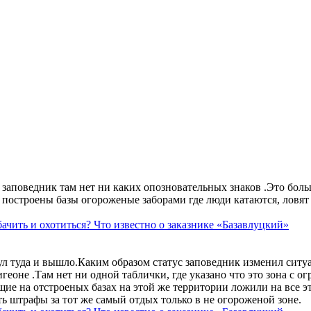
аповедник там нет ни каких опозновательных знаков .Это больше
построены базы огороженые заборами где люди катаются, ловят 
ачить и охотиться? Что известно о заказнике «Базавлуцкий»
ул туда и вышло.Каким образом статус заповедник изменил сит
геоне .Там нет ни одной таблички, где указано что это зона с 
ие на отстроеных базах на этой же территории ложили на все э
ть штрафы за тот же самый отдых только в не огороженой зоне.