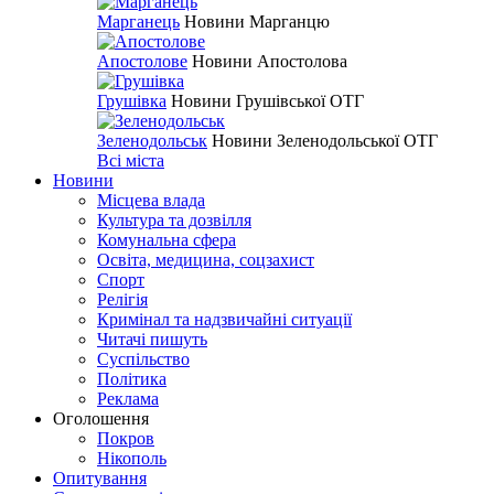
Марганець
Новини Марганцю
Апостолове
Новини Апостолова
Грушівка
Новини Грушівської ОТГ
Зеленодольськ
Новини Зеленодольської ОТГ
Всі міста
Новини
Місцева влада
Культура та дозвілля
Комунальна сфера
Освіта, медицина, соцзахист
Спорт
Релігія
Кримінал та надзвичайні ситуації
Читачі пишуть
Суспільство
Політика
Реклама
Оголошення
Покров
Нікополь
Опитування