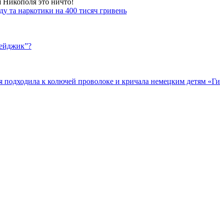
я Никополя это ничто!
у та наркотики на 400 тисяч гривень
бейджик”?
подходила к колючей проволоке и кричала немецким детям «Гит