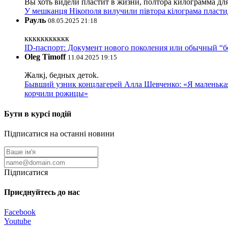
Вы хоть видели пластит в жизни, полтора килограмма дл
У мешканця Нікополя вилучили півтора кілограма пластид
Рауль
08.05.2025 21:18
ккккккккккк
ID-паспорт: Документ нового поколения или обычный “
Oleg Timoff
11.04.2025 19:15
Жалкj, бедных детok.
Бывший узник концлагерей Алла Шевченко: «Я маленькая 
корчили рожицы»
Бути в курсі подій
Підписатися на останні новини
Підписатися
Приєднуйтесь до нас
Facebook
Youtube