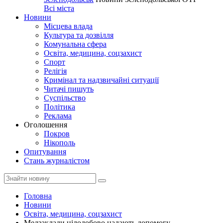
Всі міста
Новини
Місцева влада
Культура та дозвілля
Комунальна сфера
Освіта, медицина, соцзахист
Спорт
Релігія
Кримінал та надзвичайні ситуації
Читачі пишуть
Суспільство
Політика
Реклама
Оголошення
Покров
Нікополь
Опитування
Стань журналістом
Головна
Новини
Освіта, медицина, соцзахист
Медзаклади цілодобово надають допомогу