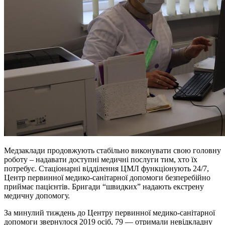
Медзаклади продовжують стабільно виконувати свою головну
роботу – надавати доступні медичні послуги тим, хто їх
потребує. Стаціонарні відділення ЦМЛ функціонують 24/7,
Центр первинної медико-санітарної допомоги безперебійно
приймає пацієнтів. Бригади “швидких” надають екстрену
медичну допомогу.
За минулий тиждень до Центру первинної медико-санітарної
допомоги звернулося 2019 осіб, 79 — отримали невідкладну