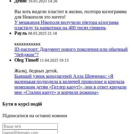
Денис
16.05.2025 14:26
Вы хоть видели пластит в жизни, полтора килограмма
для Никополя это ничто!
У мешканця Нікополя вилучили півтора кілограма
пластиду та наркотики на 400 тисяч гривень
Рауль
08.05.2025 21:18
ккккккккккк
ID-паспорт: Документ нового поколения или обычный
“бейджик”?
Oleg Timoff
11.04.2025 19:15
Жалкj, бедных детok.
Бывший узник концлагерей Алла Шевченко: «Я
маленькая подходила к колючей проволоке и кричала
немецким детям «Гитлер капут!», они в ответ кричали
мне «Сталин капут» и корчили рожицы»
Бути в курсі подій
Підписатися на останні новини