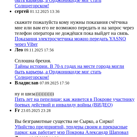
быть карьеры, а Орджоникидзе мог стать
Солнцегорском!
сергей
01.12.2025 13:36
скажите пожалуйста кому нужны показания счётчика
мне или вам его не возможно передать и на запрос через
телефон оператора не дождёшся пока выйдет на связь.
Показания электросчетчика можно передать YASNO
через Viber
Лео
09.11.2025 17:56
Сплошна брехня.
Тайны истории. В 70-х годах на месте города могли
быть карьеры, а Орджоникидзе мог стать
Солнцегорском!
Владислав
07.09.2025 17:50
ну и шиза))))))))))))
Пять лет на пепелище: как живется в Покрове участнику
боевых действий и инвалиду войны (ВИДЕО)
Fr
23.05.2025 23:28
Вы безграмотные существа не Сырко, а Сирко!
Убийство предприятий, тендеры своим и прекрасные
парки: как работает мэр Покрова Александр Шаповал