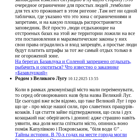
очередное ограничение для простых людей ,темболие
для тех кто проживает в этом ригеоне .Там нет ни одной
таблички, где указано что это зона с ограничениями и
запретами, и на какую площадь распространяется
заповедник. Всё просто ,люди отдыхающие на
отстроеных базах на этой же территории ложили на все
эти постановления и маразматические законы у них
свои права оградились и вход запрещён, а простые люди
будут платить штрафы за тот же самый отдых только в
не огороженой зоне.
На берегах Базавлука и Соленой запрещено отдыхать,
рыбачить и охотиться? Что известно о заказнике
«Базавлуцкий»
Родом з Великого Лугу
10.12.2025 13:55
Коли в рамках декомунізації місто мали переіменувати,
то серед обговорюваних назв була назва Великий Луг.
Це сьогодні вже всім відомо, що таке Великий Луг і про
що це - про місце нашої сили, про славетних пращурів-
козаків. І ця стаття зайве підтвердження, що сила і дух
козацький нас оберігають і донині: адже страшно навіть
уявити, яка доля могла спіткати місто, опинись воно
поміж Капулівкою і Покровським, "біля води ©" .
Тайны истории. В 70-х годах на месте города могли