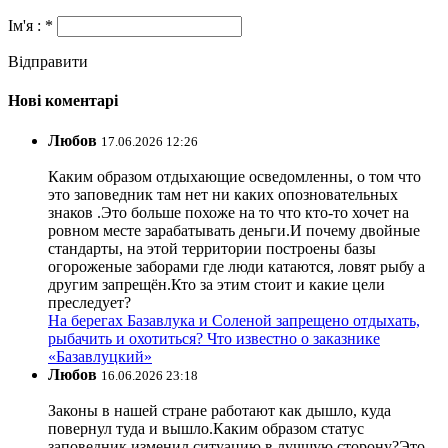
Ім'я : *
Відправити
Нові коментарі
Любов
17.06.2026 12:26
Каким образом отдыхающие осведомленны, о том что
это заповедник там нет ни каких опозновательных
знаков .Это больше похоже на то что кто-то хочет на
ровном месте зарабатывать деньги.И почему двойные
стандарты, на этой территории построены базы
огороженые заборами где люди катаются, ловят рыбу а
другим запрещён.Кто за этим стоит и какие цели
преследует?
На берегах Базавлука и Соленой запрещено отдыхать,
рыбачить и охотиться? Что известно о заказнике
«Базавлуцкий»
Любов
16.06.2026 23:18
Законы в нашей стране работают как дышло, куда
повернул туда и вышло.Каким образом статус
заповедник изменил ситуацию в лучшую сторону?Это