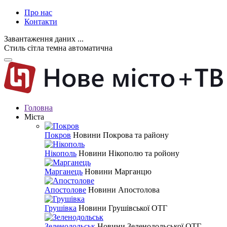
Про нас
Контакти
Завантаження даних ...
Стиль
сітла
темна
автоматична
Головна
Міста
Покров
Новини Покрова та району
Нікополь
Новини Нікополю та ройону
Марганець
Новини Марганцю
Апостолове
Новини Апостолова
Грушівка
Новини Грушівської ОТГ
Зеленодольськ
Новини Зеленодольської ОТГ