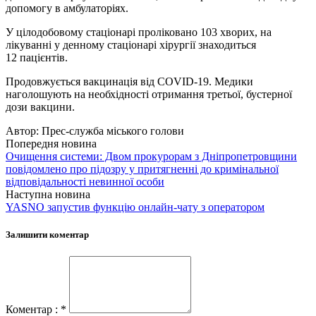
допомогу в амбулаторіях.
У цілодобовому стаціонарі проліковано 103 хворих, на
лікуванні у денному стаціонарі хірургії знаходиться
12 пацієнтів.
Продовжується вакцинація від COVID-19. Медики
наголошують на необхідності отримання третьої, бустерної
дози вакцини.
Автор:
Прес-служба міського голови
Попередня новина
Очищення системи: Двом прокурорам з Дніпропетровщини
повідомлено про підозру у притягненні до кримінальної
відповідальності невинної особи
Наступна новина
YASNO запустив функцію онлайн-чату з оператором
Залишити коментар
Коментар : *